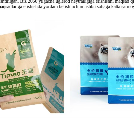
ashtirilgan. Biz 2050 yilgacha uglerod neytralligiga erishishni maqsad 
 maqsadlariga erishishda yordam berish uchun ushbu sohaga katta sarmo