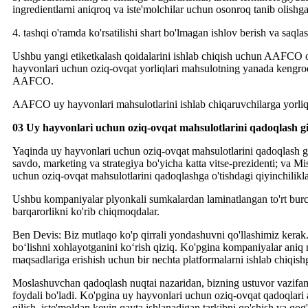
ingredientlarni aniqroq va iste'molchilar uchun osonroq tanib olishg
4. tashqi o'ramda ko'rsatilishi shart bo'lmagan ishlov berish va s
Ushbu yangi etiketkalash qoidalarini ishlab chiqish uchun AAFCO ozu
hayvonlari uchun oziq-ovqat yorliqlari mahsulotning yanada kengroq k
AAFCO.
AAFCO uy hayvonlari mahsulotlarini ishlab chiqaruvchilarga yorliqlas
03 Uy hayvonlari uchun oziq-ovqat mahsulotlarini qadoqlash g
Yaqinda uy hayvonlari uchun oziq-ovqat mahsulotlarini qadoqlash g
savdo, marketing va strategiya bo'yicha katta vitse-prezidenti; va
uchun oziq-ovqat mahsulotlarini qadoqlashga o'tishdagi qiyinchilikl
Ushbu kompaniyalar plyonkali sumkalardan laminatlangan to'rt burchak
barqarorlikni ko'rib chiqmoqdalar.
Ben Devis: Biz mutlaqo ko'p qirrali yondashuvni qo'llashimiz kera
bo‘lishni xohlayotganini ko‘rish qiziq. Ko'pgina kompaniyalar aniq 
maqsadlariga erishish uchun bir nechta platformalarni ishlab chiqishg
Moslashuvchan qadoqlash nuqtai nazaridan, bizning ustuvor vazifamiz
foydali bo'ladi. Ko'pgina uy hayvonlari uchun oziq-ovqat qadoqlari 
qilish, iste'moldan keyin qayta ishlanadigan tarkibni qo'shish va qog