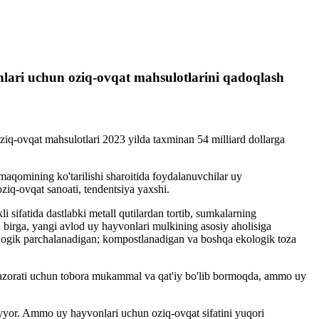
nlari uchun oziq-ovqat mahsulotlarini qadoqlash
oziq-ovqat mahsulotlari 2023 yilda taxminan 54 milliard dollarga
 maqomining ko'tarilishi sharoitida foydalanuvchilar uy
ziq-ovqat sanoati, tendentsiya yaxshi.
 sifatida dastlabki metall qutilardan tortib, sumkalarning
lan birga, yangi avlod uy hayvonlari mulkining asosiy aholisiga
iologik parchalanadigan; kompostlanadigan va boshqa ekologik toza
lq nazorati uchun tobora mukammal va qat'iy bo'lib bormoqda, ammo uy
tayyor. Ammo uy hayvonlari uchun oziq-ovqat sifatini yuqori