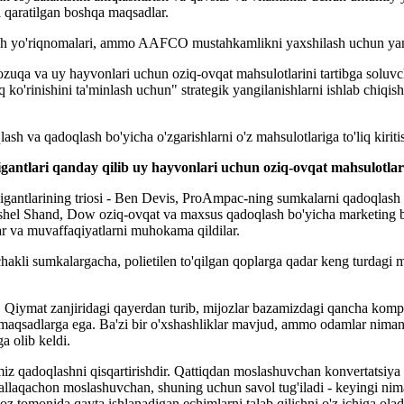
a qaratilgan boshqa maqsadlar.
aqlash yo'riqnomalari, ammo AAFCO mustahkamlikni yaxshilash uchun yang
qa va uy hayvonlari uchun oziq-ovqat mahsulotlarini tartibga soluvchi 
o'rinishini ta'minlash uchun" strategik yangilanishlarni ishlab chiqish
h va qadoqlash bo'yicha o'zgarishlarni o'z mahsulotlariga to'liq kiritis
igantlari qanday qilib uy hayvonlari uchun oziq-ovqat mahsulotl
igantlarining triosi - Ben Devis, ProAmpac-ning sumkalarni qadoqlash
 Mishel Shand, Dow oziq-ovqat va maxsus qadoqlash bo'yicha marketing b
ar va muvaffaqiyatlarni muhokama qildilar.
li sumkalargacha, polietilen to'qilgan qoplarga qadar keng turdagi mah
k. Qiymat zanjiridagi qayerdan turib, mijozlar bazamizdagi qancha kom
maqsadlarga ega. Ba'zi bir o'xshashliklar mavjud, ammo odamlar nimani 
a olib keldi.
 qadoqlashni qisqartirishdir. Qattiqdan moslashuvchan konvertatsiya qil
allaqachon moslashuvchan, shuning uchun savol tug'iladi - keyingi nim
'oz tomonida qayta ishlanadigan echimlarni talab qilishni o'z ichiga olad