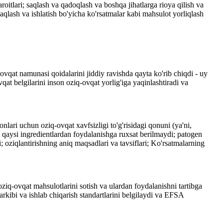
itlari; saqlash va qadoqlash va boshqa jihatlarga rioya qilish va
saqlash va ishlatish bo'yicha ko'rsatmalar kabi mahsulot yorliqlash
qat namunasi qoidalarini jiddiy ravishda qayta ko'rib chiqdi - uy
at belgilarini inson oziq-ovqat yorlig'iga yaqinlashtiradi va
ari uchun oziq-ovqat xavfsizligi to'g'risidagi qonuni (ya'ni,
a qaysi ingredientlardan foydalanishga ruxsat berilmaydi; patogen
; oziqlantirishning aniq maqsadlari va tavsiflari; Ko'rsatmalarning
ziq-ovqat mahsulotlarini sotish va ulardan foydalanishni tartibga
rkibi va ishlab chiqarish standartlarini belgilaydi va EFSA