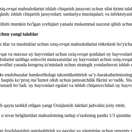
q-ovqat mahsulotlarini ishlab chiqarish jarayoni uchun sifat tizimi tal
lash; ishlab chiqarish jarayonlari; sanitariya muolajalari; va infektsiyani
ilishi mumkin bo'lgan yorliqlari yanada mukammal nazorat qilish uchun
chun yangi talablar
a itlar va mushuklar uchun oziq-ovqat mahsulotlarini etiketlash bo'yich
t va maxsus uy hayvonlari uchun oziq-ovqat qoidalari uy hayvonlari uc
larini tartibga soluvchi mutaxassislar uy hayvonlari uchun oziq-ovqat 
vsifini yanada kengroq ta'minlash uchun strategik yondashuvni ishlab c
kr-mulohazalar hamkorlikdagi takomillashtirish sa’y-harakatlarimizning
r haqida ko‘proq ma’lumot olish uchun jamoatchilik fikrini so‘radik. Sh
narli bo‘ladi. uy hayvonlari egalari va ishlab chiqaruvchilari uy hayvo
qayta tashkil etilgan yangi Oziqlanish faktlari jadvalini joriy etish;
 u tovar belgilaridan mahsulotning tashqi o'rashning pastki 1/3 qismida f
iyadan foydalanishni aniqlashtirish va qavslar va vitaminlar uchun umumi