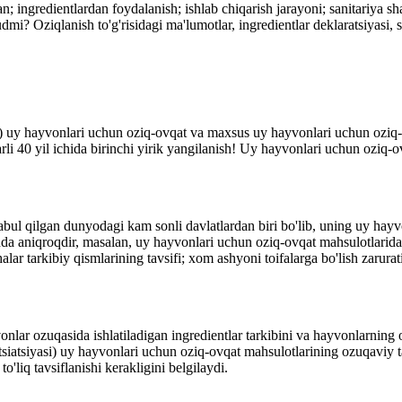
gredientlardan foydalanish; ishlab chiqarish jarayoni; sanitariya sharo
mi? Oziqlanish to'g'risidagi ma'lumotlar, ingredientlar deklaratsiyasi, 
uy hayvonlari uchun oziq-ovqat va maxsus uy hayvonlari uchun oziq-ov
i 40 yil ichida birinchi yirik yangilanish! Uy hayvonlari uchun oziq-ovq
qilgan dunyodagi kam sonli davlatlardan biri bo'lib, uning uy hayvonl
ishda aniqroqdir, masalan, uy hayvonlari uchun oziq-ovqat mahsulotlarid
ar tarkibiy qismlarining tavsifi; xom ashyoni toifalarga bo'lish zarurati
lar ozuqasida ishlatiladigan ingredientlar tarkibini va hayvonlarning o
siatsiyasi) uy hayvonlari uchun oziq-ovqat mahsulotlarining ozuqaviy ta
'liq tavsiflanishi kerakligini belgilaydi.