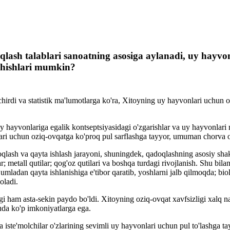
lash talablari sanoatning asosiga aylanadi, uy hayvo
shishlari mumkin?
chirdi va statistik ma'lumotlarga ko'ra, Xitoyning uy hayvonlari uchun 
 Uy hayvonlariga egalik kontseptsiyasidagi o'zgarishlar va uy hayvonlari
lari uchun oziq-ovqatga ko'proq pul sarflashga tayyor, umuman chorva o
lash va qayta ishlash jarayoni, shuningdek, qadoqlashning asosiy shakli
lar; metall qutilar; qog'oz qutilari va boshqa turdagi rivojlanish. Shu bi
umladan qayta ishlanishiga e'tibor qaratib, yoshlarni jalb qilmoqda; b
oladi.
ligi ham asta-sekin paydo bo'ldi. Xitoyning oziq-ovqat xavfsizligi xa
uda ko'p imkoniyatlarga ega.
 iste'molchilar o'zlarining sevimli uy hayvonlari uchun pul to'lashga 