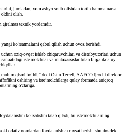
ablarini, jumladan, xom ashyo sotib olishdan tortib hamma narsa
 oldini olish.
 ajralmas texnik yordamdir.
a yangi ko'rsatmalarni qabul qilish uchun ovoz berishdi.
hun oziq-ovqat ishlab chiqaruvchilari va distribyutorlari uchun
sanoatidagi iste'molchilar va mutaxassislar bilan birgalikda uy
hiqdilar.
 muhim qismi bo‘ldi,” dedi Ostin Terrell, AAFCO ijrochi direktori.
affoflikni oshiring va iste’molchilarga qulay formatda aniqroq
nlarining o'zlariga.
oydalanishni ko'rsatishni talab qiladi, bu iste'molchilarning
y yoki odatiy nomlardan foydalanishga ruxsat berish, shuningdek,