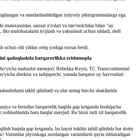
ilangan va standartlashtirilgan ixtiyoriy piktogrammalarga ega.
mutaxassislar, sanoat a'zolari va iste'molchilar bilan "uy
, fikr-mulohazalarni to'plash va yakunlash uchun ishladi, dedi
h uchun olti yildan ortiq yoshga ruxsat berdi.
arini qadoqlashda barqarorlikka erishmoqda
 bo'yicha mahsulot menejeri; Rebekka Keysi, TC Transcontinental
o'yicha direktor va tadqiqotchi. yanada barqaror uy hayvonlari
sulotlarni taklif qilishadi va ular uning barcha shakllarida
paniya va brendlar barqarorlik haqida gap ketganda boshqacha
xohlashlarida ham farqlar mavjud. Bu bizni turli xil barqarorlik
ish haqida gap ketganda, bu hayot tsiklini tahlil qilishda har doim
a? Variantlar plyonkaga asoslangan variantlarni qayta ishlanadigan
i.