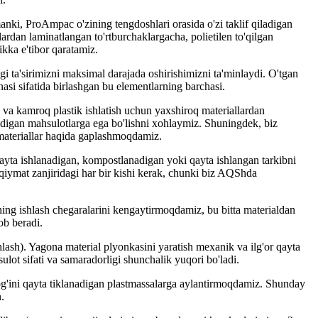
anki, ProAmpac o'zining tengdoshlari orasida o'zi taklif qiladigan
ardan laminatlangan to'rtburchaklargacha, polietilen to'qilgan
kka e'tibor qaratamiz.
i ta'sirimizni maksimal darajada oshirishimizni ta'minlaydi. O'tgan
si sifatida birlashgan bu elementlarning barchasi.
h va kamroq plastik ishlatish uchun yaxshiroq materiallardan
adigan mahsulotlarga ega bo'lishni xohlaymiz. Shuningdek, biz
n materiallar haqida gaplashmoqdamiz.
ayta ishlanadigan, kompostlanadigan yoki qayta ishlangan tarkibni
ymat zanjiridagi har bir kishi kerak, chunki biz AQShda
ning ishlash chegaralarini kengaytirmoqdamiz, bu bitta materialdan
ob beradi.
hlash). Yagona material plyonkasini yaratish mexanik va ilg'or qayta
ulot sifati va samaradorligi shunchalik yuqori bo'ladi.
h yog'ini qayta tiklanadigan plastmassalarga aylantirmoqdamiz. Shunday
.