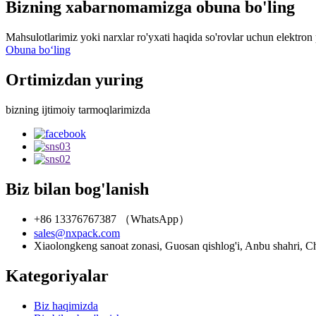
Bizning xabarnomamizga obuna bo'ling
Mahsulotlarimiz yoki narxlar ro'yxati haqida so'rovlar uchun elektron 
Obuna boʻling
Ortimizdan yuring
bizning ijtimoiy tarmoqlarimizda
Biz bilan bog'lanish
+86 13376767387 （WhatsApp）
sales@nxpack.com
Xiaolongkeng sanoat zonasi, Guosan qishlog'i, Anbu shahri, 
Kategoriyalar
Biz haqimizda