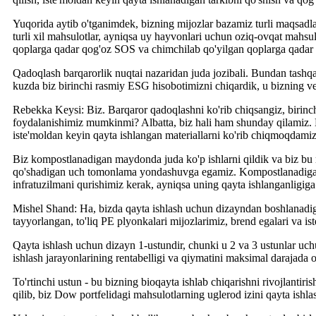
Yuqorida aytib o'tganimdek, bizning mijozlar bazamiz turli maqsadlar
turli xil mahsulotlar, ayniqsa uy hayvonlari uchun oziq-ovqat mahsulo
qoplarga qadar qog'oz SOS va chimchilab qo'yilgan qoplarga qadar ke
Qadoqlash barqarorlik nuqtai nazaridan juda jozibali. Bundan tashqar
kuzda biz birinchi rasmiy ESG hisobotimizni chiqardik, u bizning ve
Rebekka Keysi: Biz. Barqaror qadoqlashni ko'rib chiqsangiz, birinchi
foydalanishimiz mumkinmi? Albatta, biz hali ham shunday qilamiz. B
iste'moldan keyin qayta ishlangan materiallarni ko'rib chiqmoqdamiz 
Biz kompostlanadigan maydonda juda ko'p ishlarni qildik va biz bu 
qo'shadigan uch tomonlama yondashuvga egamiz. Kompostlanadigan y
infratuzilmani qurishimiz kerak, ayniqsa uning qayta ishlanganligiga
Mishel Shand: Ha, bizda qayta ishlash uchun dizayndan boshlanadigan
tayyorlangan, to'liq PE plyonkalari mijozlarimiz, brend egalari va ist
Qayta ishlash uchun dizayn 1-ustundir, chunki u 2 va 3 ustunlar uchu
ishlash jarayonlarining rentabelligi va qiymatini maksimal darajada o
To'rtinchi ustun - bu bizning bioqayta ishlab chiqarishni rivojlantir
qilib, biz Dow portfelidagi mahsulotlarning uglerod izini qayta ishla