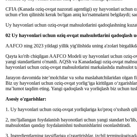
CFIA (Kanada oziq-ovqat nazorati agentligi) uy hayvonlari uchun ozi
uchun e'lon qilinishi kerak bo'lgan aniq ko'rsatmalarni belgilaydi; saq
Uy hayvonlari uchun oziq-ovqat mahsulotlarini qadoqlashning kuzat
02 Uy hayvonlari uchun oziq-ovqat mahsulotlarini qadoqlash u
AAFCO ning 2023 yildagi yillik yig'ilishida uning a'zolari birgalikd
Qayta ko'rib chiqilgan AAFCO Modeli uy hayvonlari uchun oziq-ovqa
yangi standartlarni o'rnatdi. AQSh va Kanadadagi oziq-ovqat mahsulot
hayvonlari uchun oziq-ovqat mahsulotlarini markalashda mahsulot ta
Jarayon davomida iste’molchilar va soha maslahatchilaridan olgan fi
Biz uy hayvonlari uchun oziq-ovqat yorlig‘iga kiritilgan o‘zgarishla
ma’lumot taqdim eting. Yangi qadoqlash va yorliqlash biz uchun tushu
Asosiy o'zgarishlar:
1. Uy hayvonlari uchun oziq-ovqat yorliqlariga ko'proq o'xshash qilib 
2, mo'ljallangan foydalanish bayonotlari uchun yangi standart bo'lib,
mahsulotdan qanday foydalanishni tushunishlarini osonlashtiradi.
3, Ingredientlarning tavsiflariga o'zgartirishlar, izchil terminolog