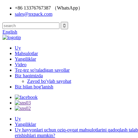
+86 13376767387 （WhatsApp）
sales@nxpack.com
English
Uy
Mahsulotlar
Yangiliklar
Video
Tez-tez so'raladigan savollar
Biz haqimizda
Zavod bo'ylab sayohat
Biz bilan bog'lanish
Uy
Yangiliklar
Uy hayvonlari uchun oziq-ovqat mahsulotlarini qadoqlash talab
erishishlari mumkin?