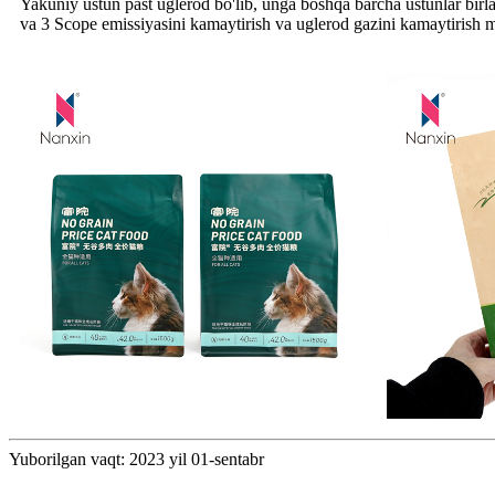
Yakuniy ustun past uglerod bo'lib, unga boshqa barcha ustunlar birl
va 3 Scope emissiyasini kamaytirish va uglerod gazini kamaytirish
Yuborilgan vaqt: 2023 yil 01-sentabr