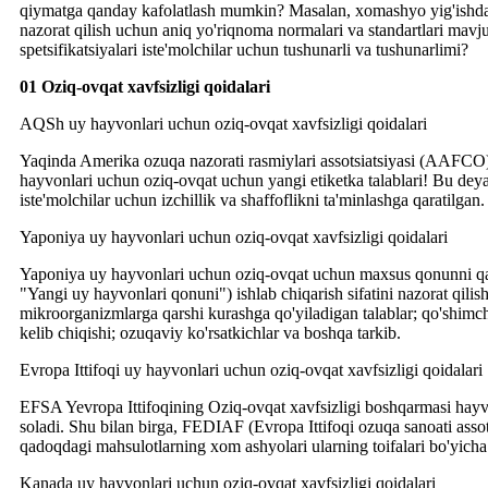
qiymatga qanday kafolatlash mumkin? Masalan, xomashyo yig'ishdan; in
nazorat qilish uchun aniq yo'riqnoma normalari va standartlari mavjud
spetsifikatsiyalari iste'molchilar uchun tushunarli va tushunarlimi?
01 Oziq-ovqat xavfsizligi qoidalari
AQSh uy hayvonlari uchun oziq-ovqat xavfsizligi qoidalari
Yaqinda Amerika ozuqa nazorati rasmiylari assotsiatsiyasi (AAFCO) 
hayvonlari uchun oziq-ovqat uchun yangi etiketka talablari! Bu deyarl
iste'molchilar uchun izchillik va shaffoflikni ta'minlashga qaratilgan.
Yaponiya uy hayvonlari uchun oziq-ovqat xavfsizligi qoidalari
Yaponiya uy hayvonlari uchun oziq-ovqat uchun maxsus qonunni qabul 
"Yangi uy hayvonlari qonuni") ishlab chiqarish sifatini nazorat qil
mikroorganizmlarga qarshi kurashga qo'yiladigan talablar; qo'shimchal
kelib chiqishi; ozuqaviy ko'rsatkichlar va boshqa tarkib.
Evropa Ittifoqi uy hayvonlari uchun oziq-ovqat xavfsizligi qoidalari
EFSA Yevropa Ittifoqining Oziq-ovqat xavfsizligi boshqarmasi hayvon
soladi. Shu bilan birga, FEDIAF (Evropa Ittifoqi ozuqa sanoati assot
qadoqdagi mahsulotlarning xom ashyolari ularning toifalari bo'yicha to
Kanada uy hayvonlari uchun oziq-ovqat xavfsizligi qoidalari