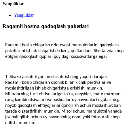
Yangiliklar
Yangiliklar
Raqamli bosma qadoqlash paketlari
Raqamli bosib chiqarish oziq-ovqat mahsulotlarini qadoqlash
paketlarini ishlab chiqarishda keng qo'llaniladi. Shu tarzda chop
etilgan qadoqlash qoplari quyidagi xususiyatlarga ega:
1. Shaxsiylashtirilgan moslashtirishning yuqori darajasi:
Raqamli bosib chiqarish osonlik bilan kichik partiyalar va
moslashtirilgan ishlab chiqarishga erishishi mumkin.
Mijozlarning turli ehtiyojlariga ko'ra, naqshlar, matn mazmuni,
rang kombinatsiyalari va boshqalar uy hayvonlari egalarining
noyob qadoqlash ehtiyojlarini qondirish uchun moslashuvchan
tarzda o'zgartirilishi mumkin. Misol uchun, mahsulotni yanada
jozibali qilish uchun uy hayvonining nomi yoki fotosurati chop
etilishi mumkin.