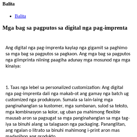
Balita
Balita
Mga bag sa pagputos sa digital nga pag-imprenta
Ang digital nga pag-imprenta kaylap nga gigamit sa paghimo
sa mga bag sa pagputos sa pagkaon. Ang mga bag sa pagputos
nga giimprinta niining paagiha adunay mga mosunod nga mga
kinaiya:
1. Taas nga lebel sa personalized customization: Ang digital
nga pag-imprenta dali nga makab-ot ang gamay nga batch ug
customized nga produksyon. Sumala sa lain-laing mga
panginahanglan sa kustomer, mga sumbanan, sulod sa teksto,
mga kombinasyon sa kolor, ug uban pa mahimong flexible
mausab aron sa pagsugat sa mga panginahanglan sa mga tag-
iya sa binuhi alang sa talagsaon nga packaging. Pananglitan,
ang ngalan o litrato sa binuhi mahimong i-print aron mas
madanihon ang produkto.