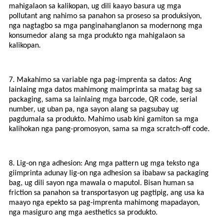
mahigalaon sa kalikopan, ug dili kaayo basura ug mga
pollutant ang nahimo sa panahon sa proseso sa produksiyon,
nga nagtagbo sa mga panginahanglanon sa modernong mga
konsumedor alang sa mga produkto nga mahigalaon sa
kalikopan.
7. Makahimo sa variable nga pag-imprenta sa datos: Ang
lainlaing mga datos mahimong maimprinta sa matag bag sa
packaging, sama sa lainlaing mga barcode, QR code, serial
number, ug uban pa, nga sayon ​​​​alang sa pagsubay ug
pagdumala sa produkto. Mahimo usab kini gamiton sa mga
kalihokan nga pang-promosyon, sama sa mga scratch-off code.
8. Lig-on nga adhesion: Ang mga pattern ug mga teksto nga
giimprinta adunay lig-on nga adhesion sa ibabaw sa packaging
bag, ug dili sayon ​​​​nga mawala o maputol. Bisan human sa
friction sa panahon sa transportasyon ug pagtipig, ang usa ka
maayo nga epekto sa pag-imprenta mahimong mapadayon,
nga masiguro ang mga aesthetics sa produkto.