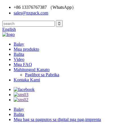
+86 13376767387 （WhatsApp）
sales@nxpack.com
English
Balay
Mga produkto
Balita
Video
Mga FAQ
Mahitungod Kanato
Paglibot sa Pabrika
Kontaka Kami
Balay
Balita
Mga bag sa pagputos sa digital nga pag-imprenta