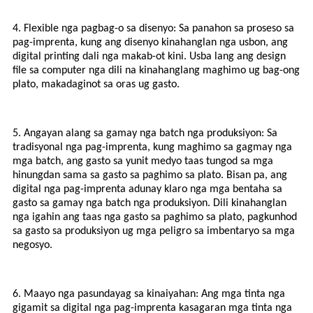
4. Flexible nga pagbag-o sa disenyo: Sa panahon sa proseso sa
pag-imprenta, kung ang disenyo kinahanglan nga usbon, ang
digital printing dali nga makab-ot kini. Usba lang ang design
file sa computer nga dili na kinahanglang maghimo ug bag-ong
plato, makadaginot sa oras ug gasto.
5. Angayan alang sa gamay nga batch nga produksiyon: Sa
tradisyonal nga pag-imprenta, kung maghimo sa gagmay nga
mga batch, ang gasto sa yunit medyo taas tungod sa mga
hinungdan sama sa gasto sa paghimo sa plato. Bisan pa, ang
digital nga pag-imprenta adunay klaro nga mga bentaha sa
gasto sa gamay nga batch nga produksiyon. Dili kinahanglan
nga igahin ang taas nga gasto sa paghimo sa plato, pagkunhod
sa gasto sa produksiyon ug mga peligro sa imbentaryo sa mga
negosyo.
6. Maayo nga pasundayag sa kinaiyahan: Ang mga tinta nga
gigamit sa digital nga pag-imprenta kasagaran mga tinta nga