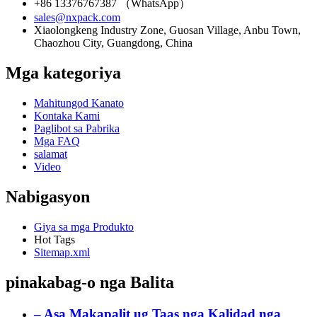
+86 13376767387 （WhatsApp）
sales@nxpack.com
Xiaolongkeng Industry Zone, Guosan Village, Anbu Town,
Chaozhou City, Guangdong, China
Mga kategoriya
Mahitungod Kanato
Kontaka Kami
Paglibot sa Pabrika
Mga FAQ
salamat
Video
Nabigasyon
Giya sa mga Produkto
Hot Tags
Sitemap.xml
pinakabag-o nga Balita
– Asa Makapalit ug Taas nga Kalidad nga