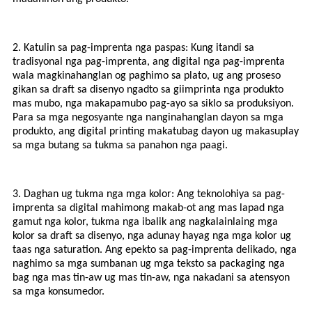
2. Katulin sa pag-imprenta nga paspas: Kung itandi sa
tradisyonal nga pag-imprenta, ang digital nga pag-imprenta
wala magkinahanglan og paghimo sa plato, ug ang proseso
gikan sa draft sa disenyo ngadto sa giimprinta nga produkto
mas mubo, nga makapamubo pag-ayo sa siklo sa produksiyon.
Para sa mga negosyante nga nanginahanglan dayon sa mga
produkto, ang digital printing makatubag dayon ug makasuplay
sa mga butang sa tukma sa panahon nga paagi.
3. Daghan ug tukma nga mga kolor: Ang teknolohiya sa pag-
imprenta sa digital mahimong makab-ot ang mas lapad nga
gamut nga kolor, tukma nga ibalik ang nagkalainlaing mga
kolor sa draft sa disenyo, nga adunay hayag nga mga kolor ug
taas nga saturation. Ang epekto sa pag-imprenta delikado, nga
naghimo sa mga sumbanan ug mga teksto sa packaging nga
bag nga mas tin-aw ug mas tin-aw, nga nakadani sa atensyon
sa mga konsumedor.