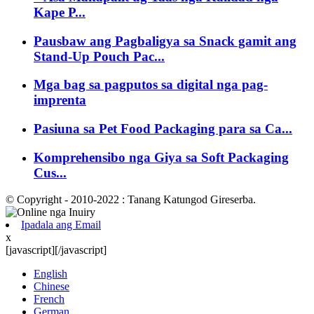
Kape P...
Pausbaw ang Pagbaligya sa Snack gamit ang
Stand-Up Pouch Pac...
Mga bag sa pagputos sa digital nga pag-
imprenta
Pasiuna sa Pet Food Packaging para sa Ca...
Komprehensibo nga Giya sa Soft Packaging
Cus...
© Copyright - 2010-2022 : Tanang Katungod Gireserba.
Ipadala ang Email
x
[javascript]
[/javascript]
English
Chinese
French
German