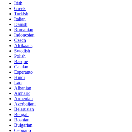
Irish
Greek
Turkish
Italian
Danish
Romanian
Indonesian
Czech
Afrikaans
Swedish
Polish
Basque
Catalan
Esperanto
Hindi
Lao
Albanian
Amharic
Armenian
Azerbaijani
Belarusian
Bengali
Bosnian
Bulgarian
Cebuano