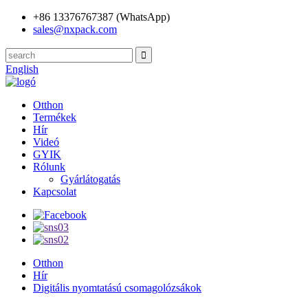
+86 13376767387 (WhatsApp)
sales@nxpack.com
English
Otthon
Termékek
Hír
Videó
GYIK
Rólunk
Gyárlátogatás
Kapcsolat
Otthon
Hír
Digitális nyomtatású csomagolózsákok