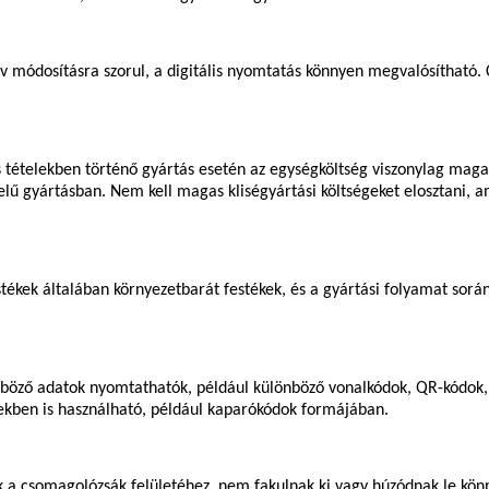
 módosításra szorul, a digitális nyomtatás könnyen megvalósítható. 
tételekben történő gyártás esetén az egységköltség viszonylag magas o
ű gyártásban. Nem kell magas kliségyártási költségeket elosztani, ami
estékek általában környezetbarát festékek, és a gyártási folyamat sor
böző adatok nyomtathatók, például különböző vonalkódok, QR-kódok
ekben is használható, például kaparókódok formájában.
a csomagolózsák felületéhez, nem fakulnak ki vagy húzódnak le könnye