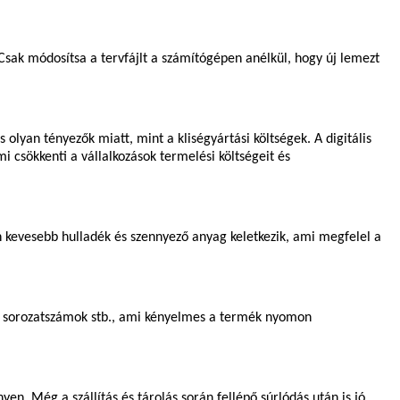
Csak módosítsa a tervfájlt a számítógépen anélkül, hogy új lemezt
lyan tényezők miatt, mint a kliségyártási költségek. A digitális
 csökkenti a vállalkozások termelési költségeit és
án kevesebb hulladék és szennyező anyag keletkezik, ami megfelel a
, sorozatszámok stb., ami kényelmes a termék nyomon
n. Még a szállítás és tárolás során fellépő súrlódás után is jó