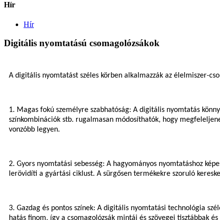
Hír
Hír
Digitális nyomtatású csomagolózsákok
A digitális nyomtatást széles körben alkalmazzák az élelmiszer-c
1. Magas fokú személyre szabhatóság: A digitális nyomtatás könny
színkombinációk stb. rugalmasan módosíthatók, hogy megfeleljenek
vonzóbb legyen.
2. Gyors nyomtatási sebesség: A hagyományos nyomtatáshoz képest a
lerövidíti a gyártási ciklust. A sürgősen termékekre szoruló keresk
3. Gazdag és pontos színek: A digitális nyomtatási technológia szél
hatás finom, így a csomagolózsák mintái és szövegei tisztábbak és 