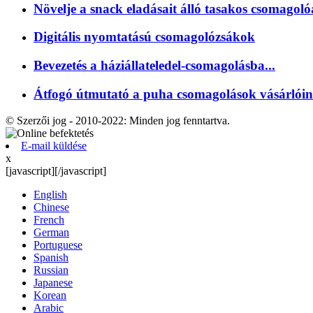
Növelje a snack eladásait álló tasakos csomagoló
Digitális nyomtatású csomagolózsákok
Bevezetés a háziállateledel-csomagolásba...
Átfogó útmutató a puha csomagolások vásárlóin
© Szerzői jog - 2010-2022: Minden jog fenntartva.
E-mail küldése
x
[javascript]
[/javascript]
English
Chinese
French
German
Portuguese
Spanish
Russian
Japanese
Korean
Arabic