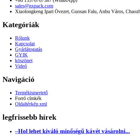
+86 13376767387 (WhatsApp)
sales@nxpack.com
Xiaolongkeng Ipari Övezet, Guosan Falu, Anbu Város, Chao
Kategóriák
Rólunk
Kapcsolat
Gyárlátogatás
GYIK
köszönet
Videó
Navigáció
Termékismertető
Forró címkék
Oldaltérkép.xml
legfrissebb hírek
–Hol lehet kiváló minőségű kávét vásárolni...