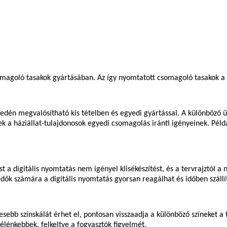
somagoló tasakok gyártásában. Az így nyomtatott csomagoló tasakok a
edén megvalósítható kis tételben és egyedi gyártással. A különböző 
 a háziállat-tulajdonosok egyedi csomagolás iránti igényeinek. Péld
 digitális nyomtatás nem igényel klisékészítést, és a tervrajztól a
edők számára a digitális nyomtatás gyorsan reagálhat és időben szállít
esebb színskálát érhet el, pontosan visszaadja a különböző színeket a 
élénkebbek, felkeltve a fogyasztók figyelmét.