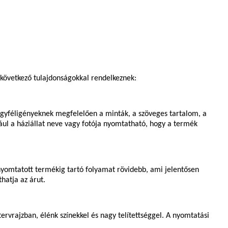
 következő tulajdonságokkal rendelkeznek:
ügyféligényeknek megfelelően a minták, a szöveges tartalom, a
ául a háziállat neve vagy fotója nyomtatható, hogy a termék
 nyomtatott termékig tartó folyamat rövidebb, ami jelentősen
hatja az árut.
tervrajzban, élénk színekkel és nagy telítettséggel. A nyomtatási