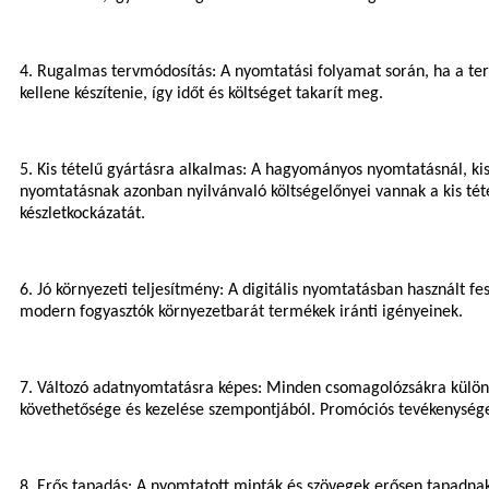
4. Rugalmas tervmódosítás: A nyomtatási folyamat során, ha a terv
kellene készítenie, így időt és költséget takarít meg.
5. Kis tételű gyártásra alkalmas: A hagyományos nyomtatásnál, kis 
nyomtatásnak azonban nyilvánvaló költségelőnyei vannak a kis tétel
készletkockázatát.
6. Jó környezeti teljesítmény: A digitális nyomtatásban használt f
modern fogyasztók környezetbarát termékek iránti igényeinek.
7. Változó adatnyomtatásra képes: Minden csomagolózsákra külön
követhetősége és kezelése szempontjából. Promóciós tevékenység
8. Erős tapadás: A nyomtatott minták és szövegek erősen tapadnak 