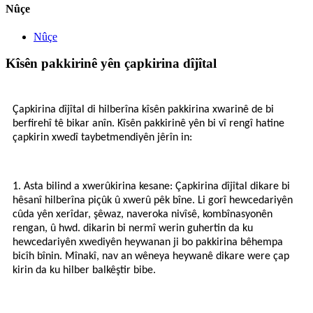
Nûçe
Nûçe
Kîsên pakkirinê yên çapkirina dîjîtal
Çapkirina dîjîtal di hilberîna kîsên pakkirina xwarinê de bi
berfirehî tê bikar anîn. Kîsên pakkirinê yên bi vî rengî hatine
çapkirin xwedî taybetmendiyên jêrîn in:
1. Asta bilind a xwerûkirina kesane: Çapkirina dîjîtal dikare bi
hêsanî hilberîna piçûk û xwerû pêk bîne. Li gorî hewcedariyên
cûda yên xerîdar, şêwaz, naveroka nivîsê, kombînasyonên
rengan, û hwd. dikarin bi nermî werin guhertin da ku
hewcedariyên xwediyên heywanan ji bo pakkirina bêhempa
bicîh bînin. Mînakî, nav an wêneya heywanê dikare were çap
kirin da ku hilber balkêştir bibe.