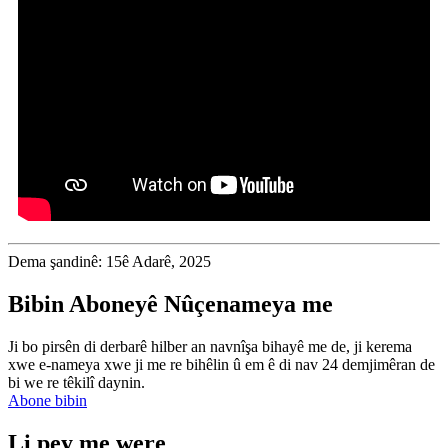
Dema şandinê: 15ê Adarê, 2025
Bibin Aboneyê Nûçenameya me
Ji bo pirsên di derbarê hilber an navnîşa bihayê me de, ji kerema
xwe e-nameya xwe ji me re bihêlin û em ê di nav 24 demjimêran de
bi we re têkilî daynin.
Abone bibin
Li pey me were