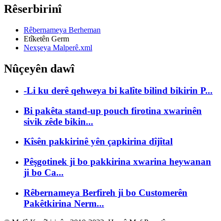
Rêserbirinî
Rêbernameya Berheman
Etîketên Germ
Nexşeya Malperê.xml
Nûçeyên dawî
-Li ku derê qehweya bi kalîte bilind bikirin P...
Bi pakêta stand-up pouch firotina xwarinên
sivik zêde bikin...
Kîsên pakkirinê yên çapkirina dîjîtal
Pêşgotinek ji bo pakkirina xwarina heywanan
ji bo Ca...
Rêbernameya Berfireh ji bo Customerên
Pakêtkirina Nerm...