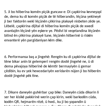
5. Ji bo hilberîna komên piçûk guncaw e: Di çapkirina kevneşopî
de, dema ku di komên piçûk de tê hilberandin, lêçûna yekîneyê
ji ber faktorên wekî lêçûnên çêkirina plakayê nisbeten zêde ye.
Lêbelê, çapkirina dîjîtal di hilberîna komên piçûk de xwedî
avantajên lêçûnê yên eşkere ye. Pêdivî bi veqetandina lêçûnên
bilind ên çêkirina plakayê tune, lêçûnên hilberînê û rîskên
envanterê yên pargîdaniyan kêm dike.
6. Performansa baş a jîngehê: Rengên ku di çapkirina dîjîtal de
têne bikar anîn bi gelemperî rengên dostê jîngehê ne, û di
dema pêvajoya hilberînê de kêmtir bermayiyên û gemar
çêdibin, ku ev yek hewcedariyên xerîdarên nûjen ji bo hilberên
dostê jîngehê pêk tîne.
7. Dikare daneyên guhêrbar çap bike: Daneyên cûda dikarin li
ser her kîsikê pakkirinê werin çap kirin, wekî barkodên cûda,
kodên QR, hejmarên rêzê, û hwd., ku ji bo şopandin û