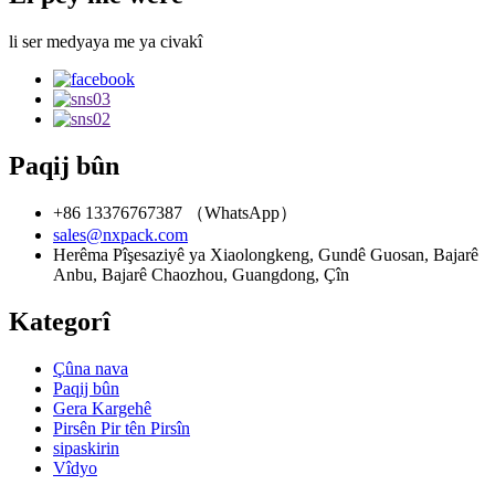
li ser medyaya me ya civakî
Paqij bûn
+86 13376767387 （WhatsApp）
sales@nxpack.com
Herêma Pîşesaziyê ya Xiaolongkeng, Gundê Guosan, Bajarê
Anbu, Bajarê Chaozhou, Guangdong, Çîn
Kategorî
Çûna nava
Paqij bûn
Gera Kargehê
Pirsên Pir tên Pirsîn
sipaskirin
Vîdyo