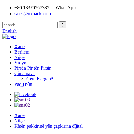
+86 13376767387 （WhatsApp）
sales@nxpack.com
English
Xane
Berhem
Nûçe
Vîdyo
Pirsên Pir tên Pirsîn
Çûna nava
Gera Kargehê
Paqij bûn
Xane
Nûçe
Kîsên pakkirinê yên çapkirina dîjîtal