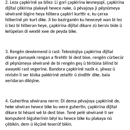
2. Leza çapkirinê ya bilez: Li gorî çapkirina kevneşopî, çapkirina
dîjîtal çêkirina plakayê hewce nake, û pêvajoya ji pêşnûmeya
sêwiranê bigire heya hilbera çapkirî kurttir e, ku çerxa
hilberînê pir kurt dike. Ji bo bazirganên ku hewceyê wan bi lez
û bez bi hilberan heye, çapkirina dîjîtal dikare zû bersiv bide û
kelûpelan di wextê xwe de peyda bike.
3. Rengên dewlemend û rast: Teknolojiya çapkirina dîjîtal
dikare gamayek rengan a firehtir bi dest bixe, rengên cûrbecûr
di pêşnûmeya sêwiranê de bi rengên geş û têrbûna bilind bi
awayekî rast vegerîne. Bandora çapkirinê nazik e, şêwaz û
nivîsên li ser kîsika pakkirinê zelaltir û zindîtir dike, bala
xerîdaran dikişîne.
4. Guhertina sêwirana nerm: Di dema pêvajoya çapkirinê de,
heke sêwiran hewce bike ku were guhertin, çapkirina dîjîtal
dikare bi hêsanî wê bi dest bixe. Tenê pelê sêwiranê li ser
komputerê biguherînin bêyî ku hewce bike ku plakaya nû
çêbikin, dem û lêçûnê teserûf bikin.