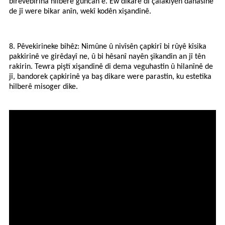
birêvebirina hilberê guncan e. Ew dikare di çalakiyên danasînê
de jî were bikar anîn, wekî kodên xişandinê.
8. Pêvekirineke bihêz: Nimûne û nivîsên çapkirî bi rûyê kîsika
pakkirinê ve girêdayî ne, û bi hêsanî nayên şikandin an jî tên
rakirin. Tewra piştî xişandinê di dema veguhastin û hilanînê de
jî, bandorek çapkirinê ya baş dikare were parastin, ku estetîka
hilberê misoger dike.