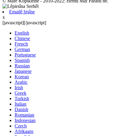
© Mafê Kopîkirinê - 2010-2022: Hemû Maf Parastî ne.
Emailê bişîne
x
[javascript]
[/javascript]
English
Chinese
French
German
Portuguese
Spanish
Russian
Japanese
Korean
Arabic
Irish
Greek
Turkish
Italian
Danish
Romanian
Indonesian
Czech
Afrikaans