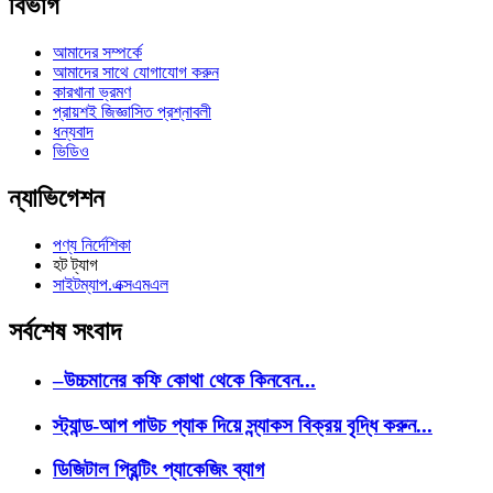
বিভাগ
আমাদের সম্পর্কে
আমাদের সাথে যোগাযোগ করুন
কারখানা ভ্রমণ
প্রায়শই জিজ্ঞাসিত প্রশ্নাবলী
ধন্যবাদ
ভিডিও
ন্যাভিগেশন
পণ্য নির্দেশিকা
হট ট্যাগ
সাইটম্যাপ.এক্সএমএল
সর্বশেষ সংবাদ
–উচ্চমানের কফি কোথা থেকে কিনবেন...
স্ট্যান্ড-আপ পাউচ প্যাক দিয়ে স্ন্যাকস বিক্রয় বৃদ্ধি করুন...
ডিজিটাল প্রিন্টিং প্যাকেজিং ব্যাগ