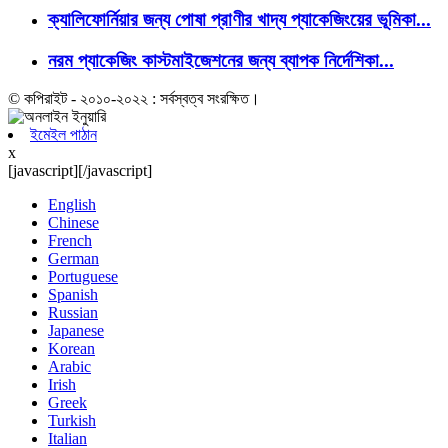
ক্যালিফোর্নিয়ার জন্য পোষা প্রাণীর খাদ্য প্যাকেজিংয়ের ভূমিকা...
নরম প্যাকেজিং কাস্টমাইজেশনের জন্য ব্যাপক নির্দেশিকা...
© কপিরাইট - ২০১০-২০২২ : সর্বস্বত্ব সংরক্ষিত।
ইমেইল পাঠান
x
[javascript]
[/javascript]
English
Chinese
French
German
Portuguese
Spanish
Russian
Japanese
Korean
Arabic
Irish
Greek
Turkish
Italian