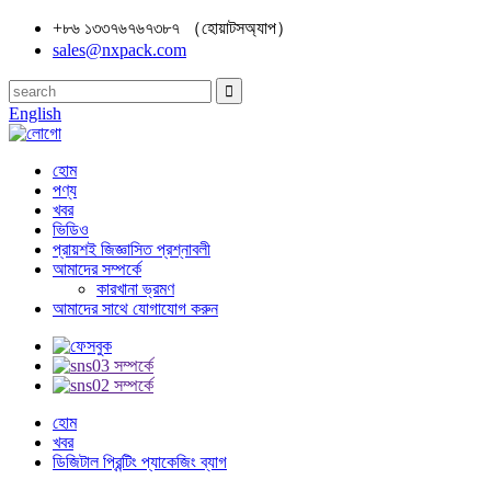
+৮৬ ১৩৩৭৬৭৬৭৩৮৭ （হোয়াটসঅ্যাপ）
sales@nxpack.com
English
হোম
পণ্য
খবর
ভিডিও
প্রায়শই জিজ্ঞাসিত প্রশ্নাবলী
আমাদের সম্পর্কে
কারখানা ভ্রমণ
আমাদের সাথে যোগাযোগ করুন
হোম
খবর
ডিজিটাল প্রিন্টিং প্যাকেজিং ব্যাগ