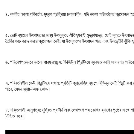
৪. নমনীয় নকশা পরিবর্তন: মুদ্রণ প্রক্রিয়া চলাকালীন, যদি নকশা পরিবর্তনের প্রয়োজ
৫. ছোট ব্যাচের উৎপাদনের জন্য উপযুক্ত: ঐতিহ্যবাহী মুদ্রণযন্ত্রে, ছোট ব্যাচে উৎপাদ
তৈরির খরচ বরাদ্দ করার প্রয়োজন নেই, যা উদ্যোগের উৎপাদন খরচ এবং ইনভেন্টরি ঝুঁকি 
৬. পরিবেশগতভাবে ভালো পারফরম্যান্স: ডিজিটাল প্রিন্টিংয়ে ব্যবহৃত কালি সাধারণত পরিবে
৭. পরিবর্তনশীল ডেটা প্রিন্টিংয়ে সক্ষম: প্রতিটি প্যাকেজিং ব্যাগে বিভিন্ন ডেটা প্রি
পারে, যেমন স্ক্র্যাচ-অফ কোড।
৮. শক্তিশালী আনুগত্য: মুদ্রিত প্যাটার্ন এবং লেখাগুলি প্যাকেজিং ব্যাগের পৃষ্ঠের সাথ
নিশ্চিত করে।