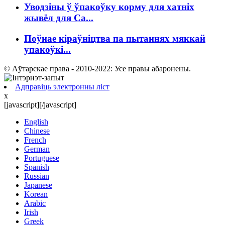
Уводзіны ў ўпакоўку корму для хатніх
жывёл для Ca...
Поўнае кіраўніцтва па пытаннях мяккай
упакоўкі...
© Аўтарскае права - 2010-2022: Усе правы абаронены.
Адправіць электронны ліст
x
[javascript]
[/javascript]
English
Chinese
French
German
Portuguese
Spanish
Russian
Japanese
Korean
Arabic
Irish
Greek