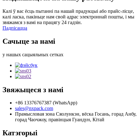
Калі ў вас ёсць пытанні па нашай прадукцыі або прайс-лісце,
калі ласка, пакіньце нам свой адрас электроннай пошты, і мы
звяжамся з вамі на працягу 24 гадзін.
Падпісацца
Сачыце за намі
у нашых сацыяльных сетках
Звяжыцеся з намі
+86 13376767387 (WhatsApp)
sales@nxpack.com
Прамысловая зона Сяолункэн, вёска Госань, горад Анбу,
горад Чаочжоу, правінцыя Гуандун, Кітай
Катэгорыі