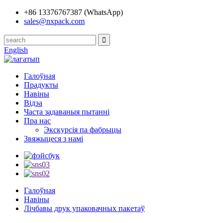
+86 13376767387 (WhatsApp)
sales@nxpack.com
English
Галоўная
Прадукты
Навіны
Відэа
Часта задаваныя пытанні
Пра нас
Экскурсія па фабрыцы
Звяжыцеся з намі
Галоўная
Навіны
Лічбавы друк упаковачных пакетаў