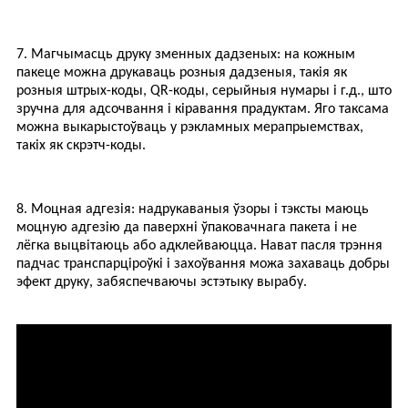
7. Магчымасць друку зменных дадзеных: на кожным
пакеце можна друкаваць розныя дадзеныя, такія як
розныя штрых-коды, QR-коды, серыйныя нумары і г.д., што
зручна для адсочвання і кіравання прадуктам. Яго таксама
можна выкарыстоўваць у рэкламных мерапрыемствах,
такіх як скрэтч-коды.
8. Моцная адгезія: надрукаваныя ўзоры і тэксты маюць
моцную адгезію да паверхні ўпаковачнага пакета і не
лёгка выцвітаюць або адклейваюцца. Нават пасля трэння
падчас транспарціроўкі і захоўвання можа захаваць добры
эфект друку, забяспечваючы эстэтыку вырабу.