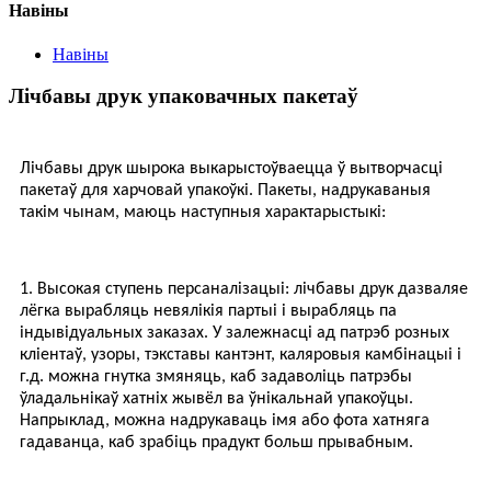
Навіны
Навіны
Лічбавы друк упаковачных пакетаў
Лічбавы друк шырока выкарыстоўваецца ў вытворчасці
пакетаў для харчовай упакоўкі. Пакеты, надрукаваныя
такім чынам, маюць наступныя характарыстыкі:
1. Высокая ступень персаналізацыі: лічбавы друк дазваляе
лёгка вырабляць невялікія партыі і вырабляць па
індывідуальных заказах. У залежнасці ад патрэб розных
кліентаў, узоры, тэкставы кантэнт, каляровыя камбінацыі і
г.д. можна гнутка змяняць, каб задаволіць патрэбы
ўладальнікаў хатніх жывёл ва ўнікальнай упакоўцы.
Напрыклад, можна надрукаваць імя або фота хатняга
гадаванца, каб зрабіць прадукт больш прывабным.