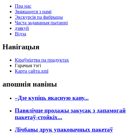
Пра нас
Звяжыцеся з намі
Экскурсія па фабрыцы
Часта задаваныя пытанні
дзякуй
Відэа
Навігацыя
Кіраўніцтва па прадуктах
Гарачыя тэгі
Карта сайта.xml
апошнія навіны
–Дзе купіць якасную каву...
Павялічце продажы закусак з дапамогай
пакетаў-стойкіх...
Лічбавы друк упаковачных пакетаў