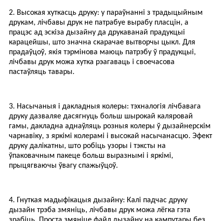
2. Высокая хуткасць друку: у параўнанні з традыцыйным
друкам, лічбавы друк не патрабуе вырабу пласцін, а
працэс ад эскіза дызайну да друкаванай прадукцыі
карацейшы, што значна скарачае вытворчы цыкл. Для
прадаўцоў, якія тэрмінова маюць патрэбу ў прадукцыі,
лічбавы друк можа хутка рэагаваць і своечасова
пастаўляць тавары.
3. Насычаныя і дакладныя колеры: тэхналогія лічбавага
друку дазваляе дасягнуць больш шырокай каляровай
гамы, дакладна аднаўляць розныя колеры ў дызайнерскім
чарнавіку, з яркімі колерамі і высокай насычанасцю. Эфект
друку далікатны, што робіць узоры і тэксты на
ўпаковачным пакеце больш выразнымі і яркімі,
прыцягваючы ўвагу спажыўцоў.
4. Гнуткая мадыфікацыя дызайну: Калі падчас друку
дызайн трэба змяніць, лічбавы друк можа лёгка гэта
зрабіць. Проста змяніце файл дызайну на кампутары без