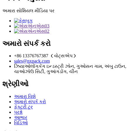
અમારા સોશિયલ મીડિયા પર
અમારો સંપર્ક કરો
+86 13376767387 （વોટ્સએપ）
sales@nxpack.com
ઝિયાઓલોંગકેંગ ઇન્ડસ્ટ્રી ઝોન, ગુઓસન ગામ, અંબુ ટાઉન,
ચાઓઝોઉ સિટી, ગુઆંગડોંગ, ચીન
શ્રેણીઓ
અમારા વિશે
અમારો સંપર્ક કરો
ફેક્ટરી ટૂર
પ્રશ્નો
આભાર
વિડિઓ