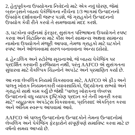
2, હેતુપૂર્વકના ઉપયોગના નિવેદનો માટે એક નવું ધોરણ, જેમાં
બ્રાન્ડ્સને બાહ્ય પેકેજિંગના નીચેના 1/3 ભાગમાં ઉત્પાદનનો
ઉપયોગ દર્શાવવાની જરૂર પડશે, જે ગ્રાહકોને ઉત્પાદનનો
ઉપયોગ કેવી રીતે કરવો તે સમજવામાં મદદ કરશે.
૩, ઘટકોના વર્ણનમાં ફેરફાર, સુસંગત પરિભાષાના ઉપયોગને સ્પષ્ટ
કરવા અને વિટામિન્સ માટે કૌંસ અને સામાન્ય અથવા સામાન્ય
નામોના ઉપયોગને મંજૂરી આપવા, તેમજ ગ્રાહકો માટે ઘટકોને
સ્પષ્ટ અને ઓળખવામાં સરળ બનાવવાના અન્ય ધ્યેયો.
4. હેન્ડલિંગ અને સ્ટોરેજ સૂચનાઓ, જે બાહ્ય પેકેજિંગ પર
પ્રદર્શિત કરવાની ફરજિયાત નથી, પરંતુ AAFCO એ સુસંગતતા
સુધારવા માટે વૈકલ્પિક ચિહ્નોને અપડેટ અને પ્રમાણિત કર્યા છે.
આ નવા લેબલિંગ નિયમો વિકસાવવા માટે, AAFCO એ ફીડ અને
પાલતુ ખોરાક નિયમનકારી વ્યાવસાયિકો, ઉદ્યોગના સભ્યો અને
ગ્રાહકો સાથે કામ કર્યું છે જેથી "પાલતુ ખોરાકના લેબલ્સ
ઉત્પાદનનો વધુ વ્યાપક દૃષ્ટિકોણ પ્રદાન કરે તેની ખાતરી કરવા
માટે" વ્યૂહાત્મક અપડેટ્સ વિકસાવવા, પ્રતિસાદ એકત્રિત કરવા
અને અંતિમ સ્વરૂપ આપવામાં આવે.
AAFCO એ પાલતુ ઉત્પાદનોના ઉત્પાદકોને તેમના ઉત્પાદનોમાં
લેબલિંગ અને પેકેજિંગ ફેરફારોને સંપૂર્ણપણે સમાવિષ્ટ કરવા માટે છ
વર્ષનો સમય આપ્યો છે.