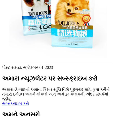
પોસ્ટ સમય: સપ્ટેમ્બર-01-2023
અમારા ન્યૂઝલેટર પર સબ્સ્ક્રાઇબ કરો
અમારા ઉત્પાદનો અથવા કિંમત સૂચિ વિશે પૂછપરછ માટે, કૃપા કરીને
તમારો ઇમેઇલ અમને મોકલો અને અમે 24 કલાકની અંદર સંપર્કમાં
રહીશું.
સબ્સ્ક્રાઇબ કરો
અમને અનુસરો