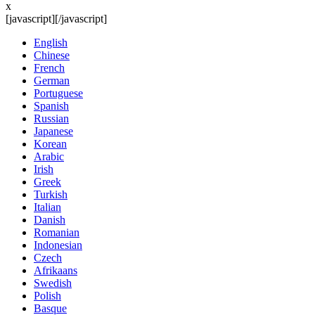
x
[javascript]
[/javascript]
English
Chinese
French
German
Portuguese
Spanish
Russian
Japanese
Korean
Arabic
Irish
Greek
Turkish
Italian
Danish
Romanian
Indonesian
Czech
Afrikaans
Swedish
Polish
Basque