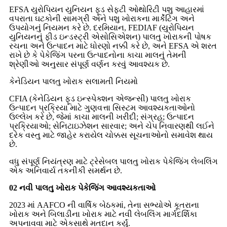
EFSA યુરોપિયન યુનિયન ફૂડ સેફ્ટી ઓથોરિટી પશુ આહારમાં
વપરાતા ઘટકોની સામગ્રી અને પશુ ખોરાકના માર્કેટિંગ અને
ઉપયોગનું નિયમન કરે છે. દરમિયાન, FEDIAF (યુરોપિયન
યુનિયનનું ફીડ ઇન્ડસ્ટ્રી એસોસિએશન) પાલતુ ખોરાકની પોષક
રચના અને ઉત્પાદન માટે ધોરણો નક્કી કરે છે, અને EFSA એ શરત
રાખે છે કે પેકેજિંગ પરના ઉત્પાદનોના કાચા માલનું તેમની
શ્રેણીઓ અનુસાર સંપૂર્ણ વર્ણન કરવું આવશ્યક છે.
કેનેડિયન પાલતુ ખોરાક સલામતી નિયમો
CFIA (કેનેડિયન ફૂડ ઇન્સ્પેક્શન એજન્સી) પાલતુ ખોરાક
ઉત્પાદન પ્રક્રિયા માટે ગુણવત્તા સિસ્ટમ આવશ્યકતાઓનો
ઉલ્લેખ કરે છે, જેમાં કાચા માલની ખરીદી; સંગ્રહ; ઉત્પાદન
પ્રક્રિયાઓ; સેનિટાઇઝેશન સારવાર; અને ચેપ નિવારણથી લઈને
દરેક વસ્તુ માટે જાહેર કરાયેલ ચોક્કસ સૂચનાઓનો સમાવેશ થાય
છે.
વધુ સંપૂર્ણ નિયંત્રણ માટે ટ્રેસેબલ પાલતુ ખોરાક પેકેજિંગ લેબલિંગ
એક અનિવાર્ય તકનીકી સમર્થન છે.
02 નવી પાલતુ ખોરાક પેકેજિંગ આવશ્યકતાઓ
2023 માં AAFCO ની વાર્ષિક બેઠકમાં, તેના સભ્યોએ કૂતરાના
ખોરાક અને બિલાડીના ખોરાક માટે નવી લેબલિંગ માર્ગદર્શિકા
અપનાવવા માટે એકસાથે મતદાન કર્યું.