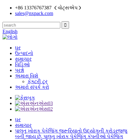
+86 13376767387 （વોટ્સએપ）
sales@nxpack.com
English
ઘર
ઉત્પાદનો
સમાચાર
વિડિઓ
પ્રશ્નો
અમારા વિશે
ફેક્ટરી ટૂર
અમારો સંપર્ક કરો
ઘર
સમાચાર
પાલતુ ખોરાક પેકેજિંગ જરૂરિયાતો ઉદ્યોગની કરોડરજ્જુ
બની જાય છે, પાલતુ ખોરાક પેકેજિંગ કંપનીઓ પેકેજિંગ