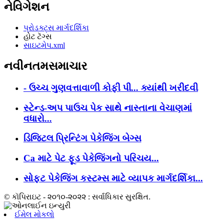
નેવિગેશન
પ્રોડક્ટ્સ માર્ગદર્શિકા
હોટ ટૅગ્સ
સાઇટમેપ.xml
નવીનતમસમાચાર
- ઉચ્ચ ગુણવત્તાવાળી કોફી પી... ક્યાંથી ખરીદવી
સ્ટેન્ડ-અપ પાઉચ પેક સાથે નાસ્તાના વેચાણમાં
વધારો...
ડિજિટલ પ્રિન્ટિંગ પેકેજિંગ બેગ્સ
Ca માટે પેટ ફૂડ પેકેજિંગનો પરિચય...
સોફ્ટ પેકેજિંગ કસ્ટમ્સ માટે વ્યાપક માર્ગદર્શિકા...
© કૉપિરાઇટ - ૨૦૧૦-૨૦૨૨ : સર્વાધિકાર સુરક્ષિત.
ઈમેલ મોકલો