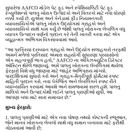
સુધારેલા AAFCO મોડેલ પેટ ફૂડ અને સ્પેશિયાલિટી પેટ ફૂડ
રેગ્યુલેશન્સે પાલતુ ખોરાક ઉત્પાદકો અને વિતરકો માટે નવા ધોરણો
નક્કી કર્યા છે. યુએસ અને કેનેડામાં ફીડ નિયમનકારી
વ્યાવસાયિકોએ પાલતુ ખોરાક ઉદ્યોગમાં ગ્રાહકો અને
વ્યાવસાયિકો સાથે કામ કર્યું છે જેથી પાલતુ ખોરાકના લેબલિંગ વધુ
વ્યાપક ઉત્પાદન વર્ણનો પ્રદાન કરે તેની ખાતરી કરવા માટે એક
વ્યૂહાત્મક અભિગમ વિકસાવવામાં આવે.
"આ પ્રક્રિયા દરમ્યાન ગ્રાહકો અને ઉદ્યોગ સલાહકારો તરફથી
અમને મળેલો પ્રતિસાદ અમારા સહયોગી સુધારણા પ્રયાસોનો
એક મહત્વપૂર્ણ ભાગ હતો," AAFCO ના એક્ઝિક્યુટિવ ડિરેક્ટર
ઓસ્ટિન થેરેલે જણાવ્યું. અમે પાલતુ ખોરાકના લેબલિંગમાં થયેલા
ફેરફારો વિશે વધુ જાણવા માટે જાહેર અભિપ્રાય માંગ્યો.
પારદર્શિતામાં સુધારો કરો અને ગ્રાહક-મૈત્રીપૂર્ણ ફોર્મેટમાં સ્પષ્ટ
માહિતી પ્રદાન કરો. નવા પેકેજિંગ અને લેબલિંગને સ્પષ્ટ રીતે
વ્યાખ્યાયિત કરવામાં આવશે અને સમજવામાં સરળ હશે. પાલતુ
માલિકો અને ઉત્પાદકોથી લઈને પાલતુ પ્રાણીઓ સુધી, આ
આપણા બધા માટે સારા સમાચાર છે."
મુખ્ય ફેરફારો:
1. પાલતુ પ્રાણીઓ માટે એક નવા પોષણ તથ્યો કોષ્ટકની રજૂઆત,
જેને માનવ ખોરાકના લેબલો સાથે વધુ સમાન બનાવવા માટે ફરીથી
ગોઠવવામાં આવી છે;