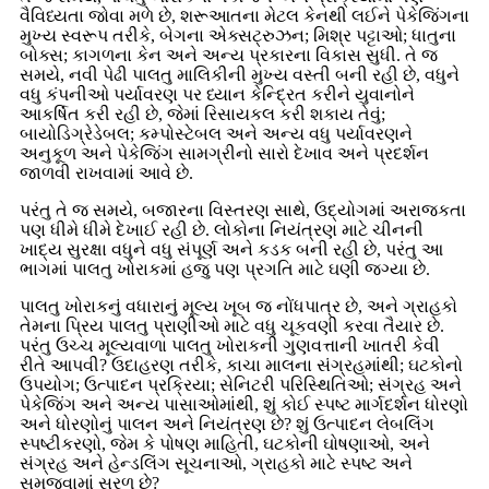
વૈવિધ્યતા જોવા મળે છે, શરૂઆતના મેટલ કેનથી લઈને પેકેજિંગના
મુખ્ય સ્વરૂપ તરીકે, બેગના એક્સટ્રુઝન; મિશ્ર પટ્ટાઓ; ધાતુના
બોક્સ; કાગળના કેન અને અન્ય પ્રકારના વિકાસ સુધી. તે જ
સમયે, નવી પેઢી પાલતુ માલિકીની મુખ્ય વસ્તી બની રહી છે, વધુને
વધુ કંપનીઓ પર્યાવરણ પર ધ્યાન કેન્દ્રિત કરીને યુવાનોને
આકર્ષિત કરી રહી છે, જેમાં રિસાયકલ કરી શકાય તેવું;
બાયોડિગ્રેડેબલ; કમ્પોસ્ટેબલ અને અન્ય વધુ પર્યાવરણને
અનુકૂળ અને પેકેજિંગ સામગ્રીનો સારો દેખાવ અને પ્રદર્શન
જાળવી રાખવામાં આવે છે.
પરંતુ તે જ સમયે, બજારના વિસ્તરણ સાથે, ઉદ્યોગમાં અરાજકતા
પણ ધીમે ધીમે દેખાઈ રહી છે. લોકોના નિયંત્રણ માટે ચીનની
ખાદ્ય સુરક્ષા વધુને વધુ સંપૂર્ણ અને કડક બની રહી છે, પરંતુ આ
ભાગમાં પાલતુ ખોરાકમાં હજુ પણ પ્રગતિ માટે ઘણી જગ્યા છે.
પાલતુ ખોરાકનું વધારાનું મૂલ્ય ખૂબ જ નોંધપાત્ર છે, અને ગ્રાહકો
તેમના પ્રિય પાલતુ પ્રાણીઓ માટે વધુ ચૂકવણી કરવા તૈયાર છે.
પરંતુ ઉચ્ચ મૂલ્યવાળા પાલતુ ખોરાકની ગુણવત્તાની ખાતરી કેવી
રીતે આપવી? ઉદાહરણ તરીકે, કાચા માલના સંગ્રહમાંથી; ઘટકોનો
ઉપયોગ; ઉત્પાદન પ્રક્રિયા; સેનિટરી પરિસ્થિતિઓ; સંગ્રહ અને
પેકેજિંગ અને અન્ય પાસાઓમાંથી, શું કોઈ સ્પષ્ટ માર્ગદર્શન ધોરણો
અને ધોરણોનું પાલન અને નિયંત્રણ છે? શું ઉત્પાદન લેબલિંગ
સ્પષ્ટીકરણો, જેમ કે પોષણ માહિતી, ઘટકોની ઘોષણાઓ, અને
સંગ્રહ અને હેન્ડલિંગ સૂચનાઓ, ગ્રાહકો માટે સ્પષ્ટ અને
સમજવામાં સરળ છે?