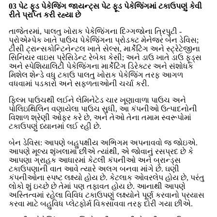
03 પેટ ફૂડ પેકેજિંગ જાયન્ટ્સ પેટ ફૂડ પેકેજિંગમાં ટકાઉપણું કેવી
રીતે પ્રાપ્ત કરી રહ્યા છે
તાજેતરમાં, પાલતુ ખોરાક પેકેજિંગના દિગ્ગજોના ત્રિપુટી -
પ્રોએમ્પેક ખાતે પાઉચ પેકેજિંગના પ્રોડક્ટ મેનેજર બેન ડેવિસ;
ટીસી ટ્રાન્સકોન્ટિનેન્ટલ ખાતે સેલ્સ, માર્કેટિંગ અને સ્ટ્રેટેજીના
સિનિયર વાઇસ પ્રેસિડેન્ટ રેબેકા કેસી; અને ડાઉ ખાતે ડાઉ ફૂડ્સ
અને સ્પેશિયાલિટી પેકેજિંગના માર્કેટિંગ ડિરેક્ટર અને સંશોધક
મિશેલ શેન્ડે વધુ ટકાઉ પાલતુ ખોરાક પેકેજિંગ તરફ આગળ
વધવામાં પડકારો અને સફળતાઓની ચર્ચા કરી.
ફિલ્મ પાઉચથી લઈને લેમિનેટેડ ચાર ખૂણાવાળા પાઉચ અને
પોલિઇથિલિન વણાયેલા પાઉચ સુધી, આ કંપનીઓ ઉત્પાદનોની
વિશાળ શ્રેણી ઓફર કરે છે, અને તેઓ તેના તમામ સ્વરૂપોમાં
ટકાઉપણું ધ્યાનમાં લઈ રહી છે.
બેન ડેવિસ: આપણે બહુપક્ષીય અભિગમ અપનાવવો જ જોઇએ.
આપણે મૂલ્ય શૃંખલામાં છીએ ત્યાંથી, એ જોવાનું રસપ્રદ છે કે
આપણા ગ્રાહક આધારમાં કેટલી કંપનીઓ અને બ્રાન્ડ્સ
ટકાઉપણાની વાત આવે ત્યારે અલગ બનવા માંગે છે. ઘણી
કંપનીઓના સ્પષ્ટ લક્ષ્યો હોય છે. કેટલાક ઓવરલેપ હોય છે, પરંતુ
લોકો શું ઇચ્છે છે તેમાં પણ તફાવત હોય છે. આનાથી આપણે
અસ્તિત્વમાં રહેલા વિવિધ ટકાઉપણું લક્ષ્યોને પૂર્ણ કરવાનો પ્રયાસ
કરવા માટે બહુવિધ પ્લેટફોર્મ વિકસાવવા તરફ દોરી ગયા છીએ.