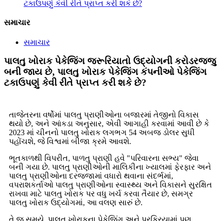
ટકાઉપણું કેવી રીતે પ્રાપ્ત કરી શકે છે?
સમાચાર
સમાચાર
પાલતુ ખોરાક પેકેજિંગ જરૂરિયાતો ઉદ્યોગની કરોડરજ્જુ
બની જાય છે, પાલતુ ખોરાક પેકેજિંગ કંપનીઓ પેકેજિંગ
ટકાઉપણું કેવી રીતે પ્રાપ્ત કરી શકે છે?
તાજેતરના વર્ષોમાં પાલતુ પ્રાણીઓના બજારમાં તેજીનો વિકાસ
થયો છે, અને આંકડા અનુસાર, એવી આગાહી કરવામાં આવી છે કે
2023 માં ચીનનો પાલતુ ખોરાક લગભગ 54 અબજ ડોલર સુધી
પહોંચશે, જે વિશ્વમાં બીજા ક્રમે આવશે.
ભૂતકાળથી વિપરીત, પાળતુ પ્રાણી હવે "પરિવારના સભ્ય" જેવા
બની ગયા છે. પાલતુ પ્રાણીઓની માલિકીના ખ્યાલમાં ફેરફાર અને
પાલતુ પ્રાણીઓના દરજ્જામાં વધારો થવાના સંદર્ભમાં,
વપરાશકર્તાઓ પાલતુ પ્રાણીઓના સ્વાસ્થ્ય અને વિકાસને સુરક્ષિત
રાખવા માટે પાલતુ ખોરાક પર વધુ ખર્ચ કરવા તૈયાર છે, સમગ્ર
પાલતુ ખોરાક ઉદ્યોગમાં, આ વલણ સારું છે.
તે જ સમયે, પાલતુ ખોરાકના પેકેજિંગ અને પ્રક્રિયામાં પણ