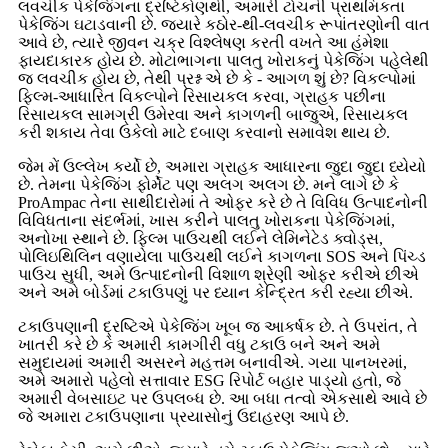
લવચીક પેકેજિંગના દ્રષ્ટિકોણથી, અમારી ટોચની પ્રાથમિકતા
પેકેજિંગ ઘટાડવાની છે. જ્યારે કઠોર-થી-લવચીક રૂપાંતરણોની વાત
આવે છે, ત્યારે જીવન ચક્ર વિશ્લેષણ કરતી વખતે આ હંમેશા
ફાયદાકારક હોય છે. મોટાભાગના પાલતુ ખોરાકનું પેકેજિંગ પહેલેથી
જ લવચીક હોય છે, તેથી પ્રશ્ન એ છે કે - આગળ શું છે? વિકલ્પોમાં
ફિલ્મ-આધારિત વિકલ્પોને રિસાયકલ કરવા, ગ્રાહક પછીના
રિસાયકલ સામગ્રી ઉમેરવા અને કાગળની બાજુએ, રિસાયકલ
કરી શકાય તેવા ઉકેલો માટે દબાણ કરવાનો સમાવેશ થાય છે.
જેમ મેં ઉલ્લેખ કર્યો છે, અમારા ગ્રાહક આધારના જુદા જુદા ધ્યેયો
છે. તેમના પેકેજિંગ ફોર્મેટ પણ અલગ અલગ છે. મને લાગે છે કે
ProAmpac તેના સાથીદારોમાં તે ઓફર કરે છે તે વિવિધ ઉત્પાદનોની
વિવિધતાના સંદર્ભમાં, ખાસ કરીને પાલતુ ખોરાકના પેકેજિંગમાં,
અનોખા સ્થાને છે. ફિલ્મ પાઉચથી લઈને લેમિનેટેડ ક્વોડ્સ,
પોલિઇથિલિન વણાયેલા પાઉચથી લઈને કાગળના SOS અને પિંચ્ડ
પાઉચ સુધી, અમે ઉત્પાદનોની વિશાળ શ્રેણી ઓફર કરીએ છીએ
અને અમે બોર્ડમાં ટકાઉપણું પર ધ્યાન કેન્દ્રિત કરી રહ્યા છીએ.
ટકાઉપણાની દ્રષ્ટિએ પેકેજિંગ ખૂબ જ આકર્ષક છે. તે ઉપરાંત, તે
ખાતરી કરે છે કે અમારી કામગીરી વધુ ટકાઉ બને અને અમે
સમુદાયમાં અમારી અસરને મહત્તમ બનાવીએ. ગયા પાનખરમાં,
અમે અમારો પહેલો સત્તાવાર ESG રિપોર્ટ બહાર પાડ્યો હતો, જે
અમારી વેબસાઇટ પર ઉપલબ્ધ છે. આ બધા તત્વો એકસાથે આવે છે
જે અમારા ટકાઉપણાના પ્રયાસોનું ઉદાહરણ આપે છે.