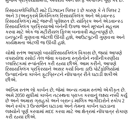
મુજબ પ્રક્રિયાક્ષમતા, અવરોધ અને શેલ્ફ અપીલને પૂર્ણ કરે છે.
રિસાયક્લેબિલિટી માટે ડિઝાઇન પિલર 1 છે કારણ કે તે પિલર 2
અને 3 (અનુક્રમે મિકેનિકલ રિસાયક્લિંગ અને એડવાન્સ્ડ
રિસાયક્લિંગ) માટે જરૂરી પૂર્વશરત છે. યાંત્રિક અને એડવાન્સ્ડ
રિસાયક્લિંગ પ્રક્રિયાઓ બંનેની ઉપજ અને મૂલ્યને મહત્તમ
કરવા માટે એક જ મટીરીયલ ફિલ્મ બનાવવી મહત્વપૂર્ણ છે.
ઇનપુટની ગુણવત્તા જેટલી ઊંચી હશે, આઉટપુટની ગુણવત્તા અને
કાર્યક્ષમતા એટલી જ ઊંચી હશે.
ચોથો સ્તંભ આપણો બાયોરિસાયક્લિંગ વિકાસ છે, જ્યાં આપણે
વપરાયેલા રસોઈ તેલ જેવા કચરાના સ્ત્રોતોને નવીનીકરણીય
પ્લાસ્ટિકમાં રૂપાંતરિત કરી રહ્યા છીએ. આમ કરીને, આપણે
રિસાયક્લિંગ પ્રક્રિયાને અસર કર્યા વિના ડાઉ પોર્ટફોલિયોમાં
ઉત્પાદનોના કાર્બન ફૂટપ્રિન્ટને નોંધપાત્ર રીતે ઘટાડી શકીએ
છીએ.
અંતિમ સ્તંભ લો કાર્બન છે, જેમાં અન્ય તમામ સ્તંભો એકીકૃત છે.
અમે 2050 સુધીમાં કાર્બન તટસ્થતા પ્રાપ્ત કરવાનું લક્ષ્ય નક્કી કર્યું
છે અને અમારા ગ્રાહકો અને બ્રાન્ડ માલિક ભાગીદારોને સ્કોપ 2
અને સ્કોપ 3 ઉત્સર્જન ઘટાડવા અને તેમના કાર્બન ઘટાડાના
લક્ષ્યોને પૂર્ણ કરવામાં મદદ કરવા માટે આ ક્ષેત્રમાં નોંધપાત્ર રોકાણ
કરી રહ્યા છીએ.