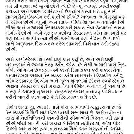
રેબેકા કેસી: અમે છીએ. જ્યારે તમે ટકાઉ પેકેજિંગ જુઓ છો, ત્યારે
તમે સૌ પ્રથમ જે જુઓ છો તે એ છે કે - શું આપણે સ્પષ્ટીકરણો
ઘટાડવા અને ઓછા પ્લાસ્ટિકનો ઉપયોગ કરવા માટે વધુ સારી
સામગ્રીનો ઉપયોગ કરી શકીએ છીએ? અલબત્ત, અમે હજી પણ
તે કરીએ છીએ. વધુમાં, અમે 100% પોલિઇથિલિન બનવા માંગીએ
છીએ અને બજારમાં રિસાયકલ કરી શકાય તેવા ઉત્પાદનો રાખવા
માંગીએ છીએ. અમે ગ્રાહક પછીના રિસાયકલ કરેલ સામગ્રી પર
પણ ધ્યાન આપી રહ્યા છીએ, અને અમે ઘણા રેઝિન ઉત્પાદકો
સાથે અદ્યતન રિસાયકલ કરેલ સામગ્રી વિશે વાત કરી રહ્યા
છીએ.
અમે કમ્પોસ્ટેબલ ક્ષેત્રમાં ઘણું કામ કર્યું છે, અને અમે ઘણી
બ્રાન્ડ્સને તે જગ્યા તરફ જોતા જોયા છે. તેથી અમારી પાસે ત્રિ-
પાંખી અભિગમ છે જ્યાં અમે કાં તો રિસાયકલ કરી શકાય તેવા,
કમ્પોસ્ટેબલ અથવા રિસાયકલ કરેલ સામગ્રીનો ઉપયોગ કરીશું.
ખરેખર સમગ્ર ઉદ્યોગ અને મૂલ્ય શૃંખલામાં દરેકને કમ્પોસ્ટેબલ
અથવા રિસાયકલ કરી શકાય તેવા પેકેજિંગ બનાવવાનું કામ લે છે
કારણ કે આપણે યુએસમાં ઇન્ફ્રાસ્ટ્રક્ચર બનાવવું પડશે - ખાસ
કરીને ખાતરી કરવા માટે કે તે રિસાયકલ થયેલ છે.
મિશેલ શેન્ડ: હા, અમારી પાસે પાંચ-સ્તંભવાળી વ્યૂહરચના છે જે
રિસાયક્લેબિલિટી માટે ડિઝાઇનથી શરૂ થાય છે. અમે નવીનતા
દ્વારા પોલિઇથિલિનની કામગીરીની સીમાઓને વિસ્તૃત કરી રહ્યા
છીએ જેથી ખાતરી કરી શકાય કે સિંગલ-મટીરિયલ, ઓલ-પીઇ
ફિલ્મો અમારા ગ્રાહકો, બ્રાન્ડ માલિકો અને ગ્રાહકોની અપેક્ષા