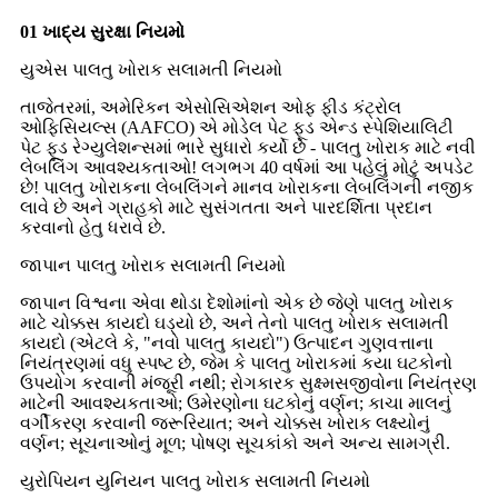
01 ખાદ્ય સુરક્ષા નિયમો
યુએસ પાલતુ ખોરાક સલામતી નિયમો
તાજેતરમાં, અમેરિકન એસોસિએશન ઓફ ફીડ કંટ્રોલ
ઓફિસિયલ્સ (AAFCO) એ મોડેલ પેટ ફૂડ એન્ડ સ્પેશિયાલિટી
પેટ ફૂડ રેગ્યુલેશન્સમાં ભારે સુધારો કર્યો છે - પાલતુ ખોરાક માટે નવી
લેબલિંગ આવશ્યકતાઓ! લગભગ 40 વર્ષમાં આ પહેલું મોટું અપડેટ
છે! પાલતુ ખોરાકના લેબલિંગને માનવ ખોરાકના લેબલિંગની નજીક
લાવે છે અને ગ્રાહકો માટે સુસંગતતા અને પારદર્શિતા પ્રદાન
કરવાનો હેતુ ધરાવે છે.
જાપાન પાલતુ ખોરાક સલામતી નિયમો
જાપાન વિશ્વના એવા થોડા દેશોમાંનો એક છે જેણે પાલતુ ખોરાક
માટે ચોક્કસ કાયદો ઘડ્યો છે, અને તેનો પાલતુ ખોરાક સલામતી
કાયદો (એટલે ​​કે, "નવો પાલતુ કાયદો") ઉત્પાદન ગુણવત્તાના
નિયંત્રણમાં વધુ સ્પષ્ટ છે, જેમ કે પાલતુ ખોરાકમાં કયા ઘટકોનો
ઉપયોગ કરવાની મંજૂરી નથી; રોગકારક સુક્ષ્મસજીવોના નિયંત્રણ
માટેની આવશ્યકતાઓ; ઉમેરણોના ઘટકોનું વર્ણન; કાચા માલનું
વર્ગીકરણ કરવાની જરૂરિયાત; અને ચોક્કસ ખોરાક લક્ષ્યોનું
વર્ણન; સૂચનાઓનું મૂળ; પોષણ સૂચકાંકો અને અન્ય સામગ્રી.
યુરોપિયન યુનિયન પાલતુ ખોરાક સલામતી નિયમો