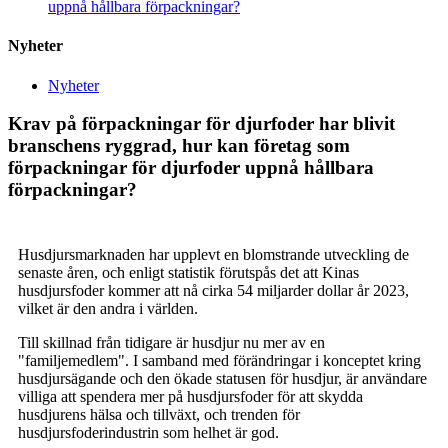
uppnå hållbara förpackningar?
Nyheter
Nyheter
Krav på förpackningar för djurfoder har blivit
branschens ryggrad, hur kan företag som
förpackningar för djurfoder uppnå hållbara
förpackningar?
Husdjursmarknaden har upplevt en blomstrande utveckling de
senaste åren, och enligt statistik förutspås det att Kinas
husdjursfoder kommer att nå cirka 54 miljarder dollar år 2023,
vilket är den andra i världen.
Till skillnad från tidigare är husdjur nu mer av en
"familjemedlem". I samband med förändringar i konceptet kring
husdjursägande och den ökade statusen för husdjur, är användare
villiga att spendera mer på husdjursfoder för att skydda
husdjurens hälsa och tillväxt, och trenden för
husdjursfoderindustrin som helhet är god.