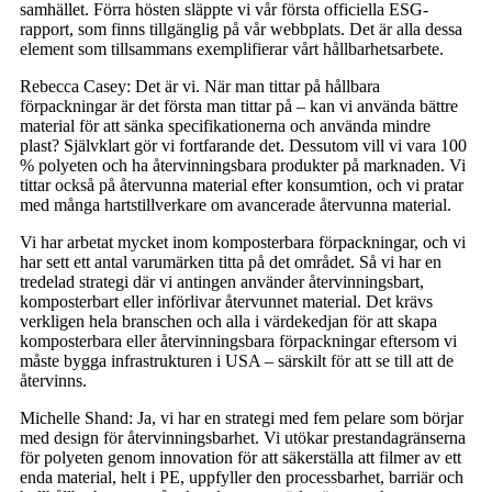
samhället. Förra hösten släppte vi vår första officiella ESG-
rapport, som finns tillgänglig på vår webbplats. Det är alla dessa
element som tillsammans exemplifierar vårt hållbarhetsarbete.
Rebecca Casey: Det är vi. När man tittar på hållbara
förpackningar är det första man tittar på – kan vi använda bättre
material för att sänka specifikationerna och använda mindre
plast? Självklart gör vi fortfarande det. Dessutom vill vi vara 100
% polyeten och ha återvinningsbara produkter på marknaden. Vi
tittar också på återvunna material efter konsumtion, och vi pratar
med många hartstillverkare om avancerade återvunna material.
Vi har arbetat mycket inom komposterbara förpackningar, och vi
har sett ett antal varumärken titta på det området. Så vi har en
tredelad strategi där vi antingen använder återvinningsbart,
komposterbart eller införlivar återvunnet material. Det krävs
verkligen hela branschen och alla i värdekedjan för att skapa
komposterbara eller återvinningsbara förpackningar eftersom vi
måste bygga infrastrukturen i USA – särskilt för att se till att de
återvinns.
Michelle Shand: Ja, vi har en strategi med fem pelare som börjar
med design för återvinningsbarhet. Vi utökar prestandagränserna
för polyeten genom innovation för att säkerställa att filmer av ett
enda material, helt i PE, uppfyller den processbarhet, barriär och