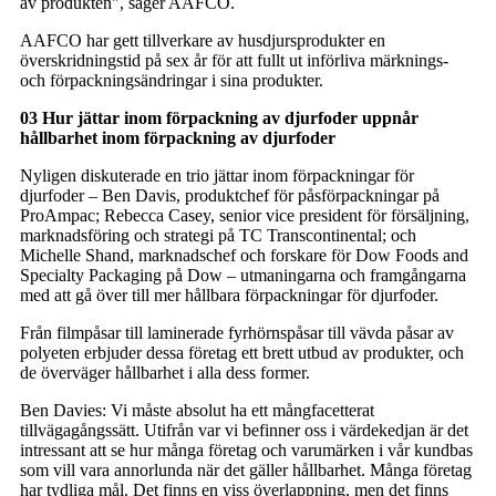
av produkten", säger AAFCO.
AAFCO har gett tillverkare av husdjursprodukter en
överskridningstid på sex år för att fullt ut införliva märknings-
och förpackningsändringar i sina produkter.
03 Hur jättar inom förpackning av djurfoder uppnår
hållbarhet inom förpackning av djurfoder
Nyligen diskuterade en trio jättar inom förpackningar för
djurfoder – Ben Davis, produktchef för påsförpackningar på
ProAmpac; Rebecca Casey, senior vice president för försäljning,
marknadsföring och strategi på TC Transcontinental; och
Michelle Shand, marknadschef och forskare för Dow Foods and
Specialty Packaging på Dow – utmaningarna och framgångarna
med att gå över till mer hållbara förpackningar för djurfoder.
Från filmpåsar till laminerade fyrhörnspåsar till vävda påsar av
polyeten erbjuder dessa företag ett brett utbud av produkter, och
de överväger hållbarhet i alla dess former.
Ben Davies: Vi måste absolut ha ett mångfacetterat
tillvägagångssätt. Utifrån var vi befinner oss i värdekedjan är det
intressant att se hur många företag och varumärken i vår kundbas
som vill vara annorlunda när det gäller hållbarhet. Många företag
har tydliga mål. Det finns en viss överlappning, men det finns