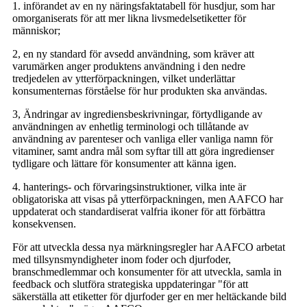
1. införandet av en ny näringsfaktatabell för husdjur, som har
omorganiserats för att mer likna livsmedelsetiketter för
människor;
2, en ny standard för avsedd användning, som kräver att
varumärken anger produktens användning i den nedre
tredjedelen av ytterförpackningen, vilket underlättar
konsumenternas förståelse för hur produkten ska användas.
3, Ändringar av ingrediensbeskrivningar, förtydligande av
användningen av enhetlig terminologi och tillåtande av
användning av parenteser och vanliga eller vanliga namn för
vitaminer, samt andra mål som syftar till att göra ingredienser
tydligare och lättare för konsumenter att känna igen.
4. hanterings- och förvaringsinstruktioner, vilka inte är
obligatoriska att visas på ytterförpackningen, men AAFCO har
uppdaterat och standardiserat valfria ikoner för att förbättra
konsekvensen.
För att utveckla dessa nya märkningsregler har AAFCO arbetat
med tillsynsmyndigheter inom foder och djurfoder,
branschmedlemmar och konsumenter för att utveckla, samla in
feedback och slutföra strategiska uppdateringar "för att
säkerställa att etiketter för djurfoder ger en mer heltäckande bild