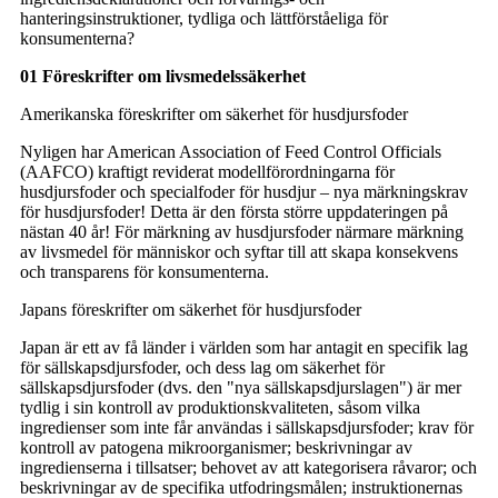
hanteringsinstruktioner, tydliga och lättförståeliga för
konsumenterna?
01 Föreskrifter om livsmedelssäkerhet
Amerikanska föreskrifter om säkerhet för husdjursfoder
Nyligen har American Association of Feed Control Officials
(AAFCO) kraftigt reviderat modellförordningarna för
husdjursfoder och specialfoder för husdjur – nya märkningskrav
för husdjursfoder! Detta är den första större uppdateringen på
nästan 40 år! För märkning av husdjursfoder närmare märkning
av livsmedel för människor och syftar till att skapa konsekvens
och transparens för konsumenterna.
Japans föreskrifter om säkerhet för husdjursfoder
Japan är ett av få länder i världen som har antagit en specifik lag
för sällskapsdjursfoder, och dess lag om säkerhet för
sällskapsdjursfoder (dvs. den "nya sällskapsdjurslagen") är mer
tydlig i sin kontroll av produktionskvaliteten, såsom vilka
ingredienser som inte får användas i sällskapsdjursfoder; krav för
kontroll av patogena mikroorganismer; beskrivningar av
ingredienserna i tillsatser; behovet av att kategorisera råvaror; och
beskrivningar av de specifika utfodringsmålen; instruktionernas