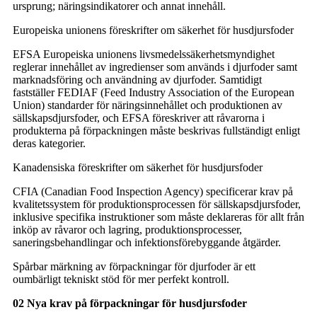
ursprung; näringsindikatorer och annat innehåll.
Europeiska unionens föreskrifter om säkerhet för husdjursfoder
EFSA Europeiska unionens livsmedelssäkerhetsmyndighet
reglerar innehållet av ingredienser som används i djurfoder samt
marknadsföring och användning av djurfoder. Samtidigt
fastställer FEDIAF (Feed Industry Association of the European
Union) standarder för näringsinnehållet och produktionen av
sällskapsdjursfoder, och EFSA föreskriver att råvarorna i
produkterna på förpackningen måste beskrivas fullständigt enligt
deras kategorier.
Kanadensiska föreskrifter om säkerhet för husdjursfoder
CFIA (Canadian Food Inspection Agency) specificerar krav på
kvalitetssystem för produktionsprocessen för sällskapsdjursfoder,
inklusive specifika instruktioner som måste deklareras för allt från
inköp av råvaror och lagring, produktionsprocesser,
saneringsbehandlingar och infektionsförebyggande åtgärder.
Spårbar märkning av förpackningar för djurfoder är ett
oumbärligt tekniskt stöd för mer perfekt kontroll.
02 Nya krav på förpackningar för husdjursfoder