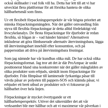
också skillnader i vad folk vill ha. Detta har lett till att vi har
utvecklat flera plattformar för att försöka hantera de olika
hållbarhetsmål som finns.
Ur ett flexibelt förpackningsperspektiv är vår högsta prioritet att
minska förpackningsmängden. När det gäller omvandling från
styva till flexibla förpackningar är detta alltid fördelaktigt vid
livscykelanalys. De flesta förpackningar för djurfoder är redan
flexibla, så frågan är – vad händer härnäst? Alternativen
inkluderar att göra filmbaserade alternativ återvinningsbara, lägga
till återvinningsbart innehåll efter konsumtion, och på
papperssidan att driva på återvinningsbara lösningar.
Som jag nämnde har vår kundbas olika mål. De har också olika
förpackningsformat. Jag tror att det är där ProAmpac är unikt
positionerat bland sina konkurrenter när det gäller mångfalden av
olika produkter som erbjuds, särskilt inom förpackningar för
djurfoder. Från filmpåsar till laminerade fyrkantiga påsar till
vävda påsar av polyeten till pappers-SOS och klämda påsar, vi
erbjuder ett brett utbud av produkter och vi fokuserar på
hållbarhet över hela linjen.
Förpackningar är mycket övertygande ur ett
hållbarhetsperspektiv. Utöver det säkerställer det att vår
verksamhet blir mer hållbar och att vi maximerar vår påverkan i