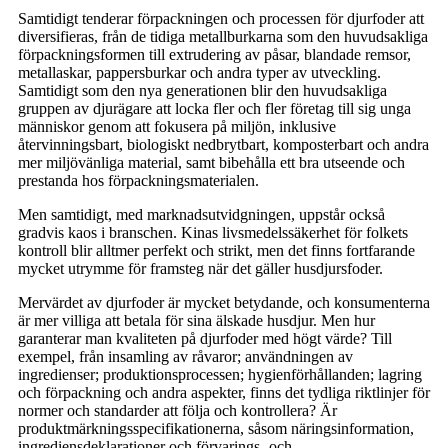
Samtidigt tenderar förpackningen och processen för djurfoder att
diversifieras, från de tidiga metallburkarna som den huvudsakliga
förpackningsformen till extrudering av påsar, blandade remsor,
metallaskar, pappersburkar och andra typer av utveckling.
Samtidigt som den nya generationen blir den huvudsakliga
gruppen av djurägare att locka fler och fler företag till sig unga
människor genom att fokusera på miljön, inklusive
återvinningsbart, biologiskt nedbrytbart, komposterbart och andra
mer miljövänliga material, samt bibehålla ett bra utseende och
prestanda hos förpackningsmaterialen.
Men samtidigt, med marknadsutvidgningen, uppstår också
gradvis kaos i branschen. Kinas livsmedelssäkerhet för folkets
kontroll blir alltmer perfekt och strikt, men det finns fortfarande
mycket utrymme för framsteg när det gäller husdjursfoder.
Mervärdet av djurfoder är mycket betydande, och konsumenterna
är mer villiga att betala för sina älskade husdjur. Men hur
garanterar man kvaliteten på djurfoder med högt värde? Till
exempel, från insamling av råvaror; användningen av
ingredienser; produktionsprocessen; hygienförhållanden; lagring
och förpackning och andra aspekter, finns det tydliga riktlinjer för
normer och standarder att följa och kontrollera? Är
produktmärkningsspecifikationerna, såsom näringsinformation,
ingrediensdeklarationer och förvarings- och