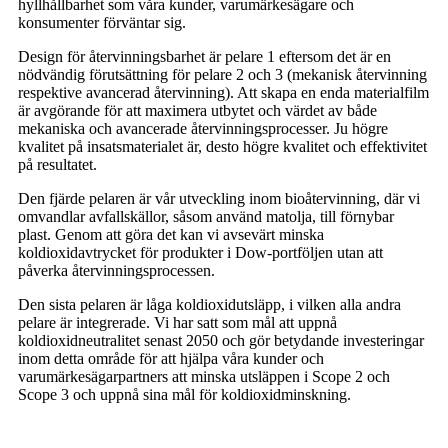
hyllhållbarhet som våra kunder, varumärkesägare och
konsumenter förväntar sig.
Design för återvinningsbarhet är pelare 1 eftersom det är en
nödvändig förutsättning för pelare 2 och 3 (mekanisk återvinning
respektive avancerad återvinning). Att skapa en enda materialfilm
är avgörande för att maximera utbytet och värdet av både
mekaniska och avancerade återvinningsprocesser. Ju högre
kvalitet på insatsmaterialet är, desto högre kvalitet och effektivitet
på resultatet.
Den fjärde pelaren är vår utveckling inom bioåtervinning, där vi
omvandlar avfallskällor, såsom använd matolja, till förnybar
plast. Genom att göra det kan vi avsevärt minska
koldioxidavtrycket för produkter i Dow-portföljen utan att
påverka återvinningsprocessen.
Den sista pelaren är låga koldioxidutsläpp, i vilken alla andra
pelare är integrerade. Vi har satt som mål att uppnå
koldioxidneutralitet senast 2050 och gör betydande investeringar
inom detta område för att hjälpa våra kunder och
varumärkesägarpartners att minska utsläppen i Scope 2 och
Scope 3 och uppnå sina mål för koldioxidminskning.