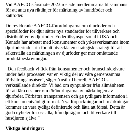
Vid AAFCO:s årsmöte 2023 röstade medlemmarna tillsammans
för att anta nya riktlinjer för märkning av hundfoder och
kattfoder.
De reviderade AAFCO-förordningarna om djurfoder och
specialfoder för djur sätter nya standarder för tillverkare och
distributörer av djurfoder. Fodertillsynspersonal i USA och
Kanada har arbetat med konsumenter och yrkesverksamma inom
djurfoderindustrin för att utveckla en strategisk strategi för att
säkerställa att märkningen av djurfoder ger mer omfattande
produktbeskrivningar.
"Den feedback vi fick från konsumenter och branschrådgivare
under hela processen var en viktig del av våra gemensamma
förbättringsinsatser", säger Austin Therrell, AAFCO:s
verkställande direktör. Vi bad om synpunkter från allmänheten
för att lära oss mer om förändringarna av märkningen av
djurfoder. Förbättra transparensen och ge tydligare information i
ett konsumentvänligt format. Nya förpackningar och märkningar
kommer att vara tydligt definierade och lätta att förstå. Detta är
goda nyheter för oss alla, från djurägare och tillverkare till
husdjuren själva."
Viktiga ändringar: