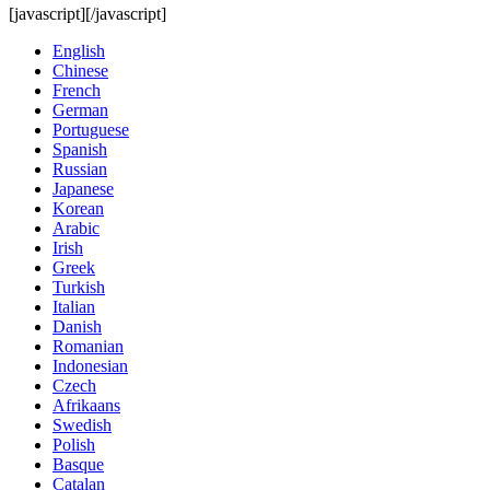
[javascript]
[/javascript]
English
Chinese
French
German
Portuguese
Spanish
Russian
Japanese
Korean
Arabic
Irish
Greek
Turkish
Italian
Danish
Romanian
Indonesian
Czech
Afrikaans
Swedish
Polish
Basque
Catalan