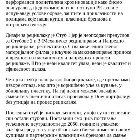
перформанси полиетилена кроз иновације како бисмо
осигурали да једнокомпонентне, потпуно PE фолије
испуњавају услове обраде, заштите и привлачности на
полицама које наши купци, власници брендова и
потрошачи очекују.
Дизајн за рециклажу је Стуб 1 јер је неопходан предуслов
за Стубове 2 и 3 (Механичко рециклирање и Напредно
рециклирање, респективно). Стварање јединственог
материјалног филма је кључно за максимизирање приноса
и вредности и механичких и напредних процеса
рециклаже. Што је већи квалитет улаза, већи је квалитет и
ефикасност излаза.
Четврти стуб је наш развој биорециклаже, где претварамо
изворе отпада, као што је коришћено уље за кување, у
обновљиву пластику. На тај начин можемо значајно
смањити угљенични отисак производа у Dow портфолију
без утицаја на процес рециклаже.
Последњи стуб је нискоугљенични, у који су интегрисани
сви остали стубови. Поставили смо циљ постизања
угљеничне неутралности до 2050. године и улажемо
значајна средства у ову област како бисмо помогли нашим
купцима и партнерским власницима брендова да смање