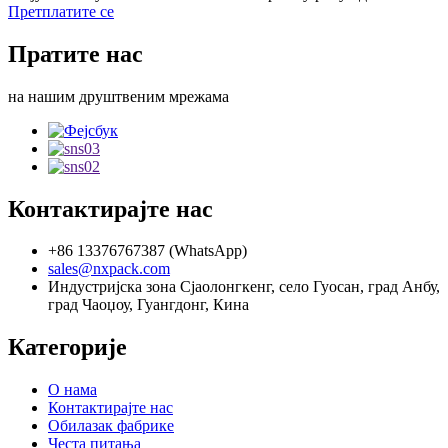
Претплатите се
Пратите нас
на нашим друштвеним мрежама
Контактирајте нас
+86 13376767387 (WhatsApp)
sales@nxpack.com
Индустријска зона Сјаолонгкенг, село Гуосан, град Анбу,
град Чаоџоу, Гуангдонг, Кина
Категорије
О нама
Контактирајте нас
Обилазак фабрике
Честа питања