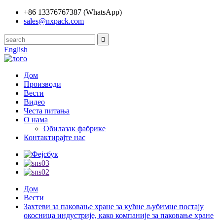
+86 13376767387 (WhatsApp)
sales@nxpack.com
English
Дом
Производи
Вести
Видео
Честа питања
О нама
Обилазак фабрике
Контактирајте нас
Дом
Вести
Захтеви за паковање хране за кућне љубимце постају
окосница индустрије, како компаније за паковање хране