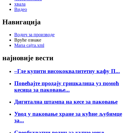
хвала
Видео
Навигација
Водич за производе
Вруће ознаке
Мапа сајта.xml
најновије вести
–Где купити висококвалитетну кафу П...
Повећајте продају грицкалица уз помоћ
кесица за паковање...
Дигитална штампа на кесе за паковање
Увод у паковање хране за кућне љубимце
за...
Свеобухватни водич за купце меке