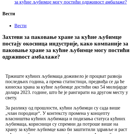
за кућне љубимце могу постићи одрживост амбалаже?
Вести
Вести
Захтеви за паковање хране за кућне љубимце
постају окосница индустрије, како компаније за
паковање хране за кућне љубимце могу постићи
одрживост амбалаже?
Тржиште кућних љубимаца доживело је процват развоја
последњих година, а према статистици, предвиђа се да ће
кинеска храна за кућне љубимце достићи око 54 милијарде
долара 2023. године, што ће је рангирати на другом месту у
свету.
За разлику од прошлости, кућни љубимци су сада више
„члан породице“. У контексту промена у концепту
власништва кућних љубимаца и подизања статуса кућних
љубимаца, корисници су спремни да потроше више на
храну за кућне љубимце како би заштитили здравље и раст