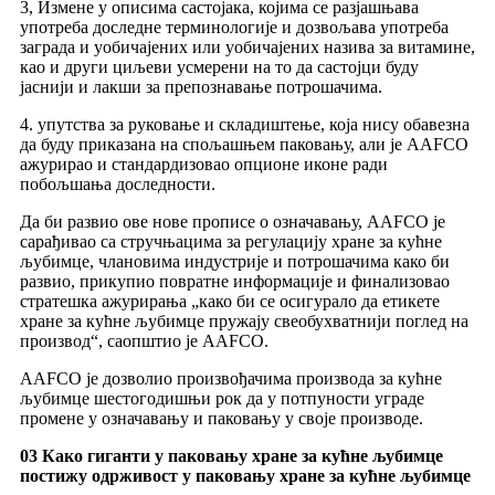
3, Измене у описима састојака, којима се разјашњава
употреба доследне терминологије и дозвољава употреба
заграда и уобичајених или уобичајених назива за витамине,
као и други циљеви усмерени на то да састојци буду
јаснији и лакши за препознавање потрошачима.
4. упутства за руковање и складиштење, која нису обавезна
да буду приказана на спољашњем паковању, али је AAFCO
ажурирао и стандардизовао опционе иконе ради
побољшања доследности.
Да би развио ове нове прописе о означавању, AAFCO је
сарађивао са стручњацима за регулацију хране за кућне
љубимце, члановима индустрије и потрошачима како би
развио, прикупио повратне информације и финализовао
стратешка ажурирања „како би се осигурало да етикете
хране за кућне љубимце пружају свеобухватнији поглед на
производ“, саопштио је AAFCO.
AAFCO је дозволио произвођачима производа за кућне
љубимце шестогодишњи рок да у потпуности уграде
промене у означавању и паковању у своје производе.
03 Како гиганти у паковању хране за кућне љубимце
постижу одрживост у паковању хране за кућне љубимце