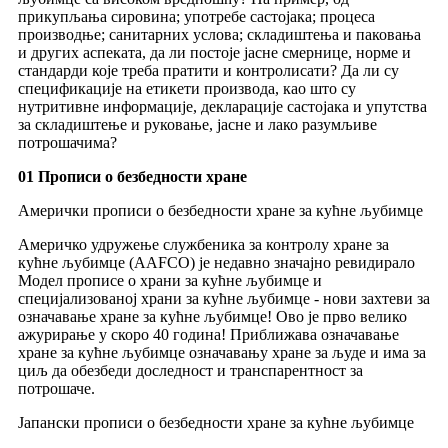
прикупљања сировина; употребе састојака; процеса
производње; санитарних услова; складиштења и паковања
и других аспеката, да ли постоје јасне смернице, норме и
стандарди које треба пратити и контролисати? Да ли су
спецификације на етикети производа, као што су
нутритивне информације, декларације састојака и упутства
за складиштење и руковање, јасне и лако разумљиве
потрошачима?
01 Прописи о безбедности хране
Амерички прописи о безбедности хране за кућне љубимце
Америчко удружење службеника за контролу хране за
кућне љубимце (AAFCO) је недавно значајно ревидирало
Модел прописе о храни за кућне љубимце и
специјализованој храни за кућне љубимце - нови захтеви за
означавање хране за кућне љубимце! Ово је прво велико
ажурирање у скоро 40 година! Приближава означавање
хране за кућне љубимце означавању хране за људе и има за
циљ да обезбеди доследност и транспарентност за
потрошаче.
Јапански прописи о безбедности хране за кућне љубимце