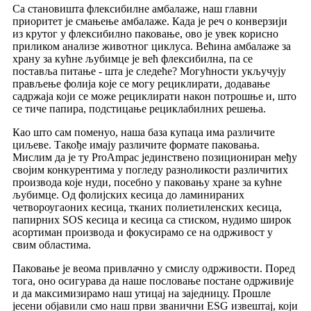
Са становишта флексибилне амбалаже, наш главни
приоритет је смањење амбалаже. Када је реч о конверзији
из крутог у флексибилно паковање, ово је увек корисно
приликом анализе животног циклуса. Већина амбалаже за
храну за кућне љубимце је већ флексибилна, па се
поставља питање - шта је следеће? Могућности укључују
прављење фолија које се могу рециклирати, додавање
садржаја који се може рециклирати након потрошње и, што
се тиче папира, подстицање рециклабилних решења.
Као што сам поменуо, наша база купаца има различите
циљеве. Такође имају различите формате паковања.
Мислим да је ту ProAmpac јединствено позициониран међу
својим конкурентима у погледу разноликости различитих
производа које нуди, посебно у паковању хране за кућне
љубимце. Од фолијских кесица до ламинираних
четвороугаоних кесица, тканих полиетиленских кесица,
папирних SOS кесица и кесица са стиском, нудимо широк
асортиман производа и фокусирамо се на одрживост у
свим областима.
Паковање је веома привлачно у смислу одрживости. Поред
тога, оно осигурава да наше пословање постане одрживије
и да максимизирамо наш утицај на заједницу. Прошле
јесени објавили смо наш први званични ESG извештај, који