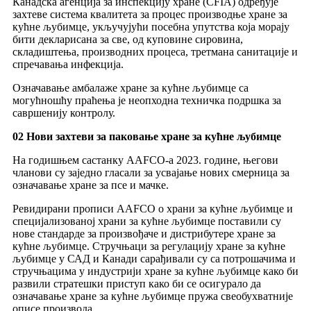
Канадска агенција за инспекцију хране (CFIA) одређује
захтеве система квалитета за процес производње хране за
кућне љубимце, укључујући посебна упутства која морају
бити декларисана за све, од куповине сировина,
складиштења, производних процеса, третмана санитације и
спречавања инфекција.
Означавање амбалаже хране за кућне љубимце са
могућношћу праћења је неопходна техничка подршка за
савршенију контролу.
02 Нови захтеви за паковање хране за кућне љубимце
На годишњем састанку AAFCO-а 2023. године, његови
чланови су заједно гласали за усвајање нових смерница за
означавање хране за псе и мачке.
Ревидирани прописи AAFCO о храни за кућне љубимце и
специјализованој храни за кућне љубимце поставили су
нове стандарде за произвођаче и дистрибутере хране за
кућне љубимце. Стручњаци за регулацију хране за кућне
љубимце у САД и Канади сарађивали су са потрошачима и
стручњацима у индустрији хране за кућне љубимце како би
развили стратешки приступ како би се осигурало да
означавање хране за кућне љубимце пружа свеобухватније
описе производа.