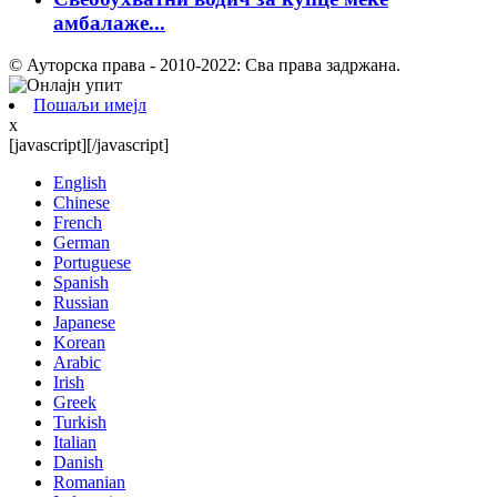
амбалаже...
© Ауторска права - 2010-2022: Сва права задржана.
Пошаљи имејл
x
[javascript]
[/javascript]
English
Chinese
French
German
Portuguese
Spanish
Russian
Japanese
Korean
Arabic
Irish
Greek
Turkish
Italian
Danish
Romanian