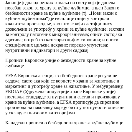
Јапан је једна од ретких земаља на свету која је донела
посебан закон за храну за кућне љубимце, а њен Закон о
безбедности хране за кућне љубимце (тј. „Нови закон о
кућним љубимцима“) је експлицитнији у контроли
квалитета производње, као што је који састојци нису
дозвољени за употребу у храни за кућне љубимце; захтеви
за контролу патогених микроорганизама; описи састојака
адитива; потреба за категоризацијом сировина; и описи
специфичних циљева исхране; порекло упутстава;
нутритивни индикатори и други садржај.
Прописи Европске уније о безбедности хране за кућне
љубимце
EFSA Европска агенција за безбедност хране регулише
садржај састојака који се користе у храни за животиње и
маркетинг и употребу хране за животиње. У међувремену,
FEDIAF (Удружење индустрије хране Европске уније)
поставља стандарде за нутритивни састав и производњу
хране за кућне љубимце, а EFSA прописује да сировине
производа на паковању морају бити у потпуности описане
у складу са њиховим категоријама.
Канадски прописи о безбедности хране за кућне љубимце