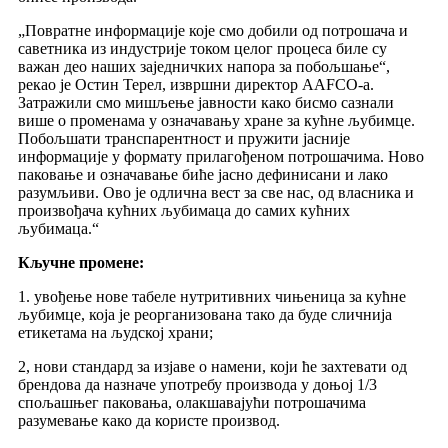
„Повратне информације које смо добили од потрошача и
саветника из индустрије током целог процеса биле су
важан део наших заједничких напора за побољшање“,
рекао је Остин Терел, извршни директор AAFCO-а.
Затражили смо мишљење јавности како бисмо сазнали
више о променама у означавању хране за кућне љубимце.
Побољшати транспарентност и пружити јасније
информације у формату прилагођеном потрошачима. Ново
паковање и означавање биће јасно дефинисани и лако
разумљиви. Ово је одлична вест за све нас, од власника и
произвођача кућних љубимаца до самих кућних
љубимаца.“
Кључне промене:
1. увођење нове табеле нутритивних чињеница за кућне
љубимце, која је реорганизована тако да буде сличнија
етикетама на људској храни;
2, нови стандард за изјаве о намени, који ће захтевати од
брендова да назначе употребу производа у доњој 1/3
спољашњег паковања, олакшавајући потрошачима
разумевање како да користе производ.