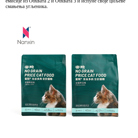
емисије из Обхвата 2 и Обхвата 3 и испуне своје циљеве
смањења угљеника.