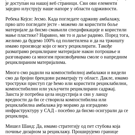
је доступан на нашој веб страници. Сви ови елементи
заједно илуструју наше напоре у области одрживости.
Ребека Кејси: Јесмо. Када погледате одрживу амбалажу,
прво што погледате јесте - можемо ли користити боље
материјале да бисмо смањили спецификације и користили
мање пластике? Наравно, ми то и даље радимо. Поред тога,
желимо да будемо 100% од полиетилена и да на тржишту
имамо производе који се могу рециклирати. Такође
разматрамо рециклиране материјале након потрошње и
разговарамо са многим произвођачима смоле о напредним
рециклираним материјалима.
Много смо радили на компостибилној амбалажи и видели
смо да бројни брендови разматрају ту област. Дакле, имамо
троструки приступ где ћемо или користити рециклабилни,
компостибилни или укључити рециклирани садржај.
Заиста је потребна цела индустрија и сви у ланцу
вредности да би се створила компостибилна или
рециклабилна амбалажа јер морамо да изградимо
инфраструктуру у САД - посебно да бисмо осигурали да се
рециклира.
Мишел Шанд: Да, имамо стратегију од пет стубова која
почиње дизајном за рециклажу. Проширујемо границе