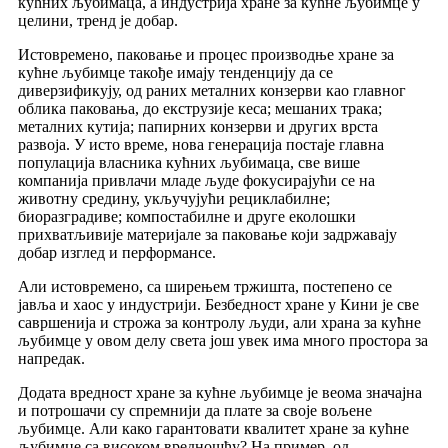
кућних љубимаца, а индустрија хране за кућне љубимце у
целини, тренд је добар.
Истовремено, паковање и процес производње хране за
кућне љубимце такође имају тенденцију да се
диверзификују, од раних металних конзерви као главног
облика паковања, до екструзије кеса; мешаних трака;
металних кутија; папирних конзерви и других врста
развоја. У исто време, нова генерација постаје главна
популација власника кућних љубимаца, све више
компанија привлачи младе људе фокусирајући се на
животну средину, укључујући рециклабилне;
биоразградиве; компостабилне и друге еколошки
прихватљивије материјале за паковање који задржавају
добар изглед и перформансе.
Али истовремено, са ширењем тржишта, постепено се
јавља и хаос у индустрији. Безбедност хране у Кини је све
савршенија и строжа за контролу људи, али храна за кућне
љубимце у овом делу света још увек има много простора за
напредак.
Додата вредност хране за кућне љубимце је веома значајна
и потрошачи су спремнији да плате за своје вољене
љубимце. Али како гарантовати квалитет хране за кућне
љубимце са високом вредношћу? На пример, од