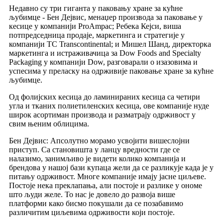
Недавно су три гиганта у паковању хране за кућне
љубимце - Бен Дејвис, менаџер производа за паковање у
кесице у компанији ProAmpac; Ребека Кејси, виша
потпредседница продаје, маркетинга и стратегије у
компанији TC Transcontinental; и Мишел Шанд, директорка
маркетинга и истраживачица за Dow Foods and Specialty
Packaging у компанији Dow, разговарали о изазовима и
успесима у преласку на одрживије паковање хране за кућне
љубимце.
Од фолијских кесица до ламинираних кесица са четири
угла и тканих полиетиленских кесица, ове компаније нуде
широк асортиман производа и разматрају одрживост у
свим њеним облицима.
Бен Дејвис: Апсолутно морамо усвојити вишеслојни
приступ. Са становишта у ланцу вредности где се
налазимо, занимљиво је видети колико компанија и
брендова у нашој бази купаца жели да се разликује када је у
питању одрживост. Многе компаније имају јасне циљеве.
Постоје нека преклапања, али постоје и разлике у ономе
што људи желе. То нас је довело до развоја више
платформи како бисмо покушали да се позабавимо
различитим циљевима одрживости који постоје.