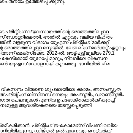
തന്യം ഉത്തേജിപ്പിക്കുന്നു.
െ പ്രിന്റിംഗ് വ്യവസായത്തിന്റെ മൊത്തത്തിലുള്ള
ുഎസ് ഡോളറിലെത്തി, അതിൽ ഏറ്റവും വലിയ വിഹിതം
ളരുന്ന വിഭാഗം യുഎസ് പ്രിന്റിംഗ് മാർക്കറ്റ്
െ മൊത്തത്തിലുള്ള സ്കെയിൽ, ലേബലിംഗ് മാർക്കറ്റ് ഏറ്റവും
ാണ് മെക്സിക്കോ. 2022-ൽ, ഔട്ട്പുട്ട് മൂല്യം 279.1
േന്ദ്രമായി യൂറോപ്പ് മാറും, നിലവിലെ വികസന
ില്യൺ യുഎസ് ഡോളറായി കുറഞ്ഞു. ഭാവിയിൽ ചില
്റെ വികസനം വിതരണ ശൃംഖലയിലെ ക്ഷാമം, അസംസ്കൃത
് പ്രിന്റിംഗ് ബിസിനസിനെയും അപ്‌സ്ട്രീം, ഡൗൺസ്ട്രീം
താഗത ചെലവുകൾ എന്നിവ ഉപഭോക്താക്കൾക്ക് കുറച്ച്
ഗിനുമുള്ള ആവശ്യകതയെ തടസ്സപ്പെടുത്തി.
്രമീകരിക്കാൻ, പ്രിന്റിംഗ് ഇ-കൊമേഴ്‌സ് വിപണി വലിയ
യിരിക്കുന്നു; ഡിജിറ്റൽ ഉൽപ്പാദനവും നെറ്റ്‌വർക്ക്