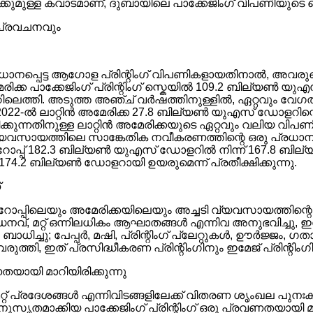
്കുമുള്ള കവാടമാണ്, ദുബായിലെ പാക്കേജിംഗ് വിപണിയുടെ ചൈ
 പ്രവചനവും
 പ്രധാനപ്പെട്ട ആഗോള പ്രിന്റിംഗ് വിപണികളായതിനാൽ, അവരുട
ക പാക്കേജിംഗ് പ്രിന്റിംഗ് സ്കെയിൽ 109.2 ബില്യൺ യ
തി. അടുത്ത അഞ്ച് വർഷത്തിനുള്ളിൽ, ഏറ്റവും വേഗത്തിൽ വ
്കും; 2022-ൽ ലാറ്റിൻ അമേരിക്ക 27.8 ബില്യൺ യുഎസ് ഡോളറിന്റ
ക്കുന്നതിനുള്ള ലാറ്റിൻ അമേരിക്കയുടെ ഏറ്റവും വലിയ വിപണിയ
യവസായത്തിലെ സാങ്കേതിക നവീകരണത്തിന്റെ ഒരു പ്രധാന ക
റോപ്പ് 182.3 ബില്യൺ യുഎസ് ഡോളറിൽ നിന്ന് 167.8 ബ
174.2 ബില്യൺ ഡോളറായി ഉയരുമെന്ന് പ്രതീക്ഷിക്കുന്നു.
്
റോപ്പിലെയും അമേരിക്കയിലെയും അച്ചടി വ്യവസായത്തിന
ധനവ്, മറ്റ് ഒന്നിലധികം ആഘാതങ്ങൾ എന്നിവ അനുഭവിച്ചു, ഇത
്ചു; പേപ്പർ, മഷി, പ്രിന്റിംഗ് പ്ലേറ്റുകൾ, ഊർജ്ജം, ഗ
തി, ഇത് പ്രസിദ്ധീകരണ പ്രിന്റിംഗിനും ഇമേജ് പ്രിന്റിം
യായി മാറിയിരിക്കുന്നു
റ്റ് പ്രദേശങ്ങൾ എന്നിവിടങ്ങളിലേക്ക് വിതരണ ശൃംഖല പുനഃക
ാനുസൃതമാക്കിയ പാക്കേജിംഗ് പ്രിന്റിംഗ് ഒരു പ്രവണതയായി മാറി