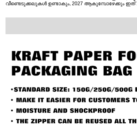
വീണ്ടെടുക്കലുകൾ ഉണ്ടാകും, 2027 ആകുമ്പോഴേക്കും ഇത് 