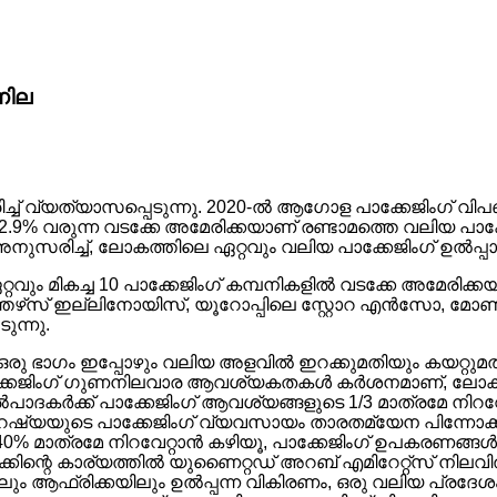
നില
രിച്ച് വ്യത്യാസപ്പെടുന്നു. 2020-ൽ ആഗോള പാക്കേജിംഗ് 
2.9% വരുന്ന വടക്കേ അമേരിക്കയാണ് രണ്ടാമത്തെ വലിയ പാക
്യം അനുസരിച്ച്, ലോകത്തിലെ ഏറ്റവും വലിയ പാക്കേജിംഗ് 
്റവും മികച്ച 10 പാക്കേജിംഗ് കമ്പനികളിൽ വടക്കേ അമേരിക്
് ഇല്ലിനോയിസ്, യൂറോപ്പിലെ സ്റ്റോറ എൻസോ, മോണ്ടി ഗ
ുന്നു.
ന്റെ ഒരു ഭാഗം ഇപ്പോഴും വലിയ അളവിൽ ഇറക്കുമതിയും കയറ്റു
പാക്കേജിംഗ് ഗുണനിലവാര ആവശ്യകതകൾ കർശനമാണ്, ലോകത്
കർക്ക് പാക്കേജിംഗ് ആവശ്യങ്ങളുടെ 1/3 മാത്രമേ നിറവേറ്റാൻ
 റഷ്യയുടെ പാക്കേജിംഗ് വ്യവസായം താരതമ്യേന പിന്നോക്ക
് 40% മാത്രമേ നിറവേറ്റാൻ കഴിയൂ, പാക്കേജിംഗ് ഉപകരണങ്ങൾ
ക്കിന്റെ കാര്യത്തിൽ യുണൈറ്റഡ് അറബ് എമിറേറ്റ്സ് നിലവ
ം ആഫ്രിക്കയിലും ഉൽപ്പന്ന വികിരണം, ഒരു വലിയ പ്രദേശ