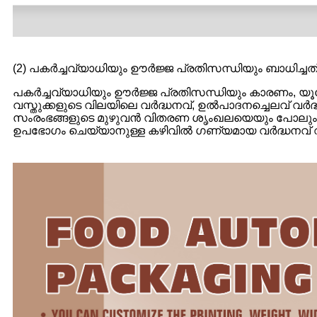
(2) പകർച്ചവ്യാധിയും ഊർജ്ജ പ്രതിസന്ധിയും ബാധിച്ചത
പകർച്ചവ്യാധിയും ഊർജ്ജ പ്രതിസന്ധിയും കാരണം, യൂ
വസ്തുക്കളുടെ വിലയിലെ വർദ്ധനവ്, ഉൽ‌പാദനച്ചെലവ് വർദ്
സംരംഭങ്ങളുടെ മുഴുവൻ വിതരണ ശൃംഖലയെയും പോലും ബാധിച
ഉപഭോഗം ചെയ്യാനുള്ള കഴിവിൽ ഗണ്യമായ വർദ്ധനവ് വരുത്