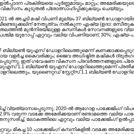
ിംഗ് ഉൽപ്പാദന പ്രക്രിയയെ പൂർണ്ണമായും മാറ്റും; അമേരിക്കയുട
റെ വികസനം കൂടുതൽ പ്രോത്സാഹിപ്പിക്കുകയും ചെയ്യും.
1 ൽ അച്ചടി മഷി വിപണി മൂല്യം 37 ബില്യൺ ഡോളറായിരുന്നു.
വീണ്ടെടുക്കലിന് നേതൃത്വം നൽകുന്ന ഏഷ്യ (ഉദാ: രസീത
ളതലത്തിൽ മുൻനിരയിലുള്ള കമ്പനികൾ സേവനങ്ങളുടെ വ്യാപ
നു, പശ്ചിമ യൂറോപ്പ് ഏറ്റവും വലിയ വിപണിയാണ്, 30%; ഏഷ
 ബില്യൺ യുഎസ് ഡോളറിലെത്തുമെന്ന് കണക്കാക്കപ്പെടുന്
യ വളർച്ച കൈവരിക്കും; ജൈവ അധിഷ്ഠിത മഷികൾ ദ്രുതഗത
്പെടുന്നു, ഇത് ഗവേഷണ വികസന പ്രവർത്തനങ്ങളുടെ പ്രോ
ുഎസ് 1.1 ബില്യൺ യുഎസ് ഡോളറിലെത്തുമെന്ന് പ്രതീക
ിലെത്തും, യുണൈറ്റഡ് സ്റ്റേറ്റ്സ് 1.1 ബില്യൺ ഡോളറ
രിച്ച് വ്യത്യാസപ്പെടുന്നു. 2020-ൽ ആഗോള പാക്കേജിംഗ് 
2.9% വരുന്ന വടക്കേ അമേരിക്കയാണ് രണ്ടാമത്തെ വലിയ പാക
്യം അനുസരിച്ച്, ലോകത്തിലെ ഏറ്റവും വലിയ പാക്കേജിംഗ് 
്റവും മികച്ച 10 പാക്കേജിംഗ് കമ്പനികളിൽ വടക്കേ അമേരിക്