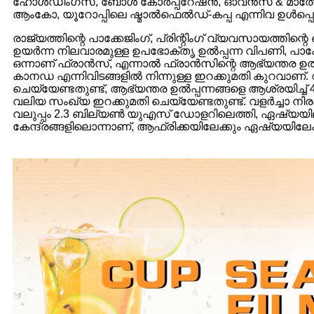
ഹോൾഡിംഗ്സ്, ബോൾ കോർപ്പറേഷൻ, ഓവൻസ് & മാത്തേഴ്‌സ
ആംകോ, യൂറോപ്പിലെ ഷ്മാൽഫെൽഡ്-കപ്പ എന്നിവ ഉൾപ്പെട
രാജ്യത്തിന്റെ പാക്കേജിംഗ്, പ്രിന്റിംഗ് വ്യവസായത്തി
ഉയർന്ന നിലവാരമുള്ള ഉപഭോക്തൃ ഉൽപ്പന്ന വിപണി, 
ഒന്നാണ് ഫ്രാൻസ്, എന്നാൽ ഫ്രാൻസിന്റെ ആഭ്യന്തര ഉൽ‌പാദ
കാനഡ എന്നിവിടങ്ങളിൽ നിന്നുള്ള ഇറക്കുമതി കുറവാണ്.
ചെയ്യേണ്ടതുണ്ട്, ആഭ്യന്തര ഉൽപ്പന്നങ്ങളെ ആശ്രയിച്ച
വലിയ സംഖ്യ ഇറക്കുമതി ചെയ്യേണ്ടതുണ്ട്. വളർച്ചാ നിര
വലുപ്പം 2.3 ബില്യൺ യുഎസ് ഡോളറിലെത്തി, ഏഷ്യയിലു
കേന്ദ്രങ്ങളിലൊന്നാണ്, ആഫ്രിക്കയിലേക്കും ഏഷ്യയിലേക