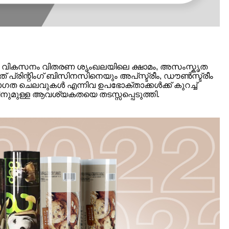
്റെ വികസനം വിതരണ ശൃംഖലയിലെ ക്ഷാമം, അസംസ്കൃത
് പ്രിന്റിംഗ് ബിസിനസിനെയും അപ്‌സ്ട്രീം, ഡൗൺസ്ട്രീം
താഗത ചെലവുകൾ എന്നിവ ഉപഭോക്താക്കൾക്ക് കുറച്ച്
ഗിനുമുള്ള ആവശ്യകതയെ തടസ്സപ്പെടുത്തി.