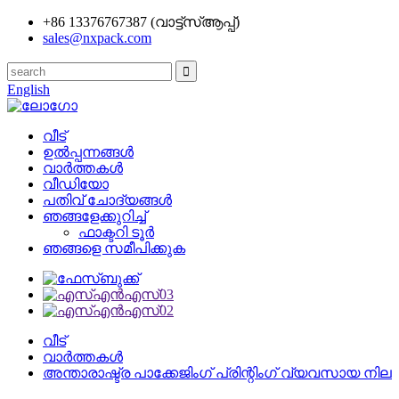
+86 13376767387 (വാട്ട്‌സ്ആപ്പ്)
sales@nxpack.com
English
വീട്
ഉൽപ്പന്നങ്ങൾ
വാർത്തകൾ
വീഡിയോ
പതിവ് ചോദ്യങ്ങൾ
ഞങ്ങളേക്കുറിച്ച്
ഫാക്ടറി ടൂർ
ഞങ്ങളെ സമീപിക്കുക
വീട്
വാർത്തകൾ
അന്താരാഷ്ട്ര പാക്കേജിംഗ് പ്രിന്റിംഗ് വ്യവസായ നില