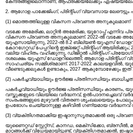
കേന്ദ്രങ്ങളിലൊന്നാണ്, ആഫ്രിക്കയിലേക്കും ഏഷ്യയിലേക
2. ആഗോള പാക്കേജിംഗ്, പ്രിന്റിംഗ് വ്യവസായ ലേഔട്ടും
(1) മൊത്തത്തിലുള്ള വികസന പ്രവണത അനുകൂലമാണ്
വടക്കേ അമേരിക്ക, ലാറ്റിൻ അമേരിക്ക, യൂറോപ്പ് എന്നിവ
വികസന പ്രവണത അനുകൂലമാണ്. 2022-ൽ വടക്കേ അമേരിക്
യുഎസായിരുന്നു, 2022-ൽ 8.2 ബില്യൺ യുഎസ് ഡോളറിലെത്
കോറഗേറ്റഡ് പേപ്പറിന്റെ ഇങ്ക്ജെറ്റ് പ്രിന്റിംഗ് ആയിരിക
വലിയ വിഹിതം വഹിക്കുന്നു, ഡിജിറ്റൽ പ്രിന്റിംഗ് പ്രയോഗി
ദശലക്ഷം യുഎസ് ഡോളറിലെത്തി; ആഗോള പ്രിന്റിംഗ് വ്
സാഹചര്യം സമ്മിശ്രമാണ്. 2017-2022 കാലയളവിൽ, യൂ
വീണ്ടെടുക്കലുകൾ ഉണ്ടാകും, 2027 ആകുമ്പോഴേക്കും ഇത് 
(2) പകർച്ചവ്യാധിയും ഊർജ്ജ പ്രതിസന്ധിയും ബാധിച്ചത
പകർച്ചവ്യാധിയും ഊർജ്ജ പ്രതിസന്ധിയും കാരണം, യൂ
വസ്തുക്കളുടെ വിലയിലെ വർദ്ധനവ്, ഉൽ‌പാദനച്ചെലവ് വർദ്
സംരംഭങ്ങളുടെ മുഴുവൻ വിതരണ ശൃംഖലയെയും പോലും ബാധിച
ഉപഭോഗം ചെയ്യാനുള്ള കഴിവിൽ ഗണ്യമായ വർദ്ധനവ് വരുത്
(3) വ്യക്തിഗതമാക്കിയ ഇഷ്ടാനുസൃതമാക്കൽ ഒരു പ്രവണത
യുണൈറ്റഡ് സ്റ്റേറ്റ്സ്, കാനഡ, മെക്സിക്കോ, ബ്രസീൽ, മ
മാറ്റങ്ങൾക്ക് വിധേയമായിട്ടുണ്ട്, വ്യക്തിഗതമാക്കൽ, ഇഷ്ട