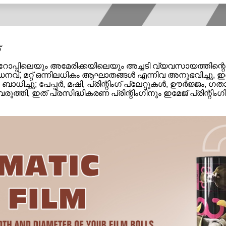
്
റോപ്പിലെയും അമേരിക്കയിലെയും അച്ചടി വ്യവസായത്തിന
ധനവ്, മറ്റ് ഒന്നിലധികം ആഘാതങ്ങൾ എന്നിവ അനുഭവിച്ചു, ഇത
്ചു; പേപ്പർ, മഷി, പ്രിന്റിംഗ് പ്ലേറ്റുകൾ, ഊർജ്ജം, ഗ
തി, ഇത് പ്രസിദ്ധീകരണ പ്രിന്റിംഗിനും ഇമേജ് പ്രിന്റിം