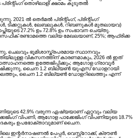
െ പ്രിന്റിംഗ് തൊഴിലാളി ക്ഷാമം കൂടുതൽ
 2021 ൽ തെർമൽ പ്രിന്റിംഗ്, പ്രിന്റിംഗ്
ുകൾ, ടിക്കറ്റുകൾ, ലേബലുകൾ, റിബണുകൾ മുതലായവ)
്തിയുടെ 27.2% ഉം 72.8% ഉം സംഭാവന ചെയ്തു.
്യ-പസഫിക് രണ്ടാമത്തെ വലിയ മേഖലയാണ്, 25%; ആഫ്രിക്ക
നു, ചെലവും ഭൂമിശാസ്ത്രപരമായ സ്ഥാനവും
ിയിലുള്ള വികസനത്തിന് കാരണമാകും, 2026 ൽ ഇത്
ത്സാഹനത്തെ ഉത്തേജിപ്പിക്കും; ആഗോള ഗ്രാവൂർ
്ഷിക്കുന്നു, ചൈന 1.2 ബില്യൺ യുഎസ് ഡോളറായി
ിലെത്തും, ചൈന 1.2 ബില്യൺ ഡോളറിലെത്തും എന്ന്
വിപണിയുടെ 42.9% വരുന്ന ഏഷ്യയാണ് ഏറ്റവും വലിയ
്കേജിംഗ് വിപണി, ആഗോള പാക്കേജിംഗ് വിപണിയുടെ 18.7%
ഉൽപ്പാദകരും ഉപഭോക്താവുമാണ് ചൈന.
കയിലെ ഇന്റർനാഷണൽ പേപ്പർ, വെസ്റ്റ്റോക്ക്, ക്രൗൺ