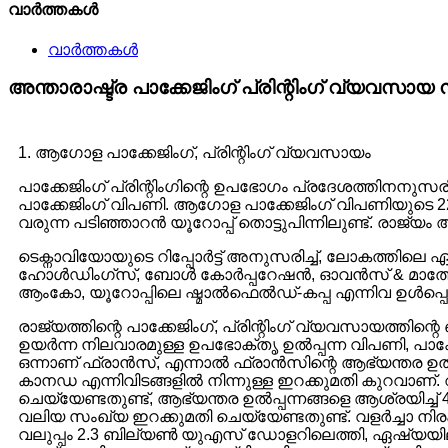
വാർത്തകൾ
വാർത്തകൾ
അന്താരാഷ്ട്ര പാക്കേജിംഗ് പ്രിന്റിംഗ് വ്യവസായ 
1. ആഗോള പാക്കേജിംഗ്, പ്രിന്റിംഗ് വ്യവസായം
പാക്കേജിംഗ് പ്രിന്റിംഗിന്റെ ഉപഭോഗം പ്രദേശത്തിനനുസ
പാക്കേജിംഗ് വിപണി. ആഗോള പാക്കേജിംഗ് വിപണിയുടെ 2
വരുന്ന പടിഞ്ഞാറൻ യൂറോപ്പ് തൊട്ടുപിന്നിലുണ്ട്. രാജ
ടെക്നാവിയോയുടെ റിപ്പോർട്ട് അനുസരിച്ച്, ലോകത്തിലെ ഏറ
ഹോൾഡിംഗ്സ്, ബോൾ കോർപ്പറേഷൻ, ഓവൻസ് & മാത്തേഴ്‌സ
ആംകോ, യൂറോപ്പിലെ ഷ്മാൽഫെൽഡ്-കപ്പ എന്നിവ ഉൾപ്പെട
രാജ്യത്തിന്റെ പാക്കേജിംഗ്, പ്രിന്റിംഗ് വ്യവസായത്തി
ഉയർന്ന നിലവാരമുള്ള ഉപഭോക്തൃ ഉൽപ്പന്ന വിപണി, 
ഒന്നാണ് ഫ്രാൻസ്, എന്നാൽ ഫ്രാൻസിന്റെ ആഭ്യന്തര ഉൽ‌പാദ
കാനഡ എന്നിവിടങ്ങളിൽ നിന്നുള്ള ഇറക്കുമതി കുറവാണ്.
ചെയ്യേണ്ടതുണ്ട്, ആഭ്യന്തര ഉൽപ്പന്നങ്ങളെ ആശ്രയിച്ച
വലിയ സംഖ്യ ഇറക്കുമതി ചെയ്യേണ്ടതുണ്ട്. വളർച്ചാ നിര
വലുപ്പം 2.3 ബില്യൺ യുഎസ് ഡോളറിലെത്തി, ഏഷ്യയിലു