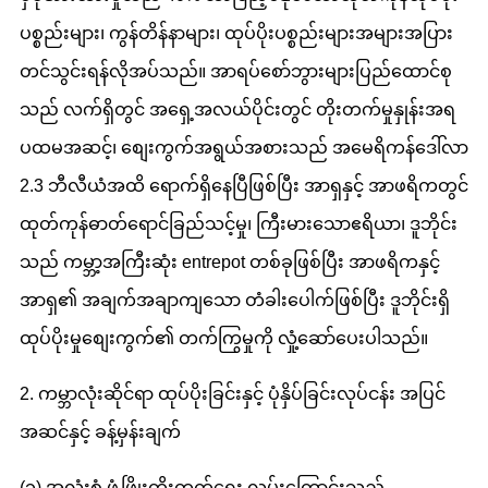
ပစ္စည်းများ၊ ကွန်တိန်နာများ၊ ထုပ်ပိုးပစ္စည်းများအများအပြား
တင်သွင်းရန်လိုအပ်သည်။ အာရပ်စော်ဘွားများပြည်ထောင်စု
သည် လက်ရှိတွင် အရှေ့အလယ်ပိုင်းတွင် တိုးတက်မှုနှုန်းအရ
ပထမအဆင့်၊ စျေးကွက်အရွယ်အစားသည် အမေရိကန်ဒေါ်လာ
2.3 ဘီလီယံအထိ ရောက်ရှိနေပြီဖြစ်ပြီး အာရှနှင့် အာဖရိကတွင်
ထုတ်ကုန်ဓာတ်ရောင်ခြည်သင့်မှု၊ ကြီးမားသောဧရိယာ၊ ဒူဘိုင်း
သည် ကမ္ဘာ့အကြီးဆုံး entrepot တစ်ခုဖြစ်ပြီး အာဖရိကနှင့်
အာရှ၏ အချက်အချာကျသော တံခါးပေါက်ဖြစ်ပြီး ဒူဘိုင်းရှိ
ထုပ်ပိုးမှုစျေးကွက်၏ တက်ကြွမှုကို လှုံ့ဆော်ပေးပါသည်။
2. ကမ္ဘာလုံးဆိုင်ရာ ထုပ်ပိုးခြင်းနှင့် ပုံနှိပ်ခြင်းလုပ်ငန်း အပြင်
အဆင်နှင့် ခန့်မှန်းချက်
(၁) အလုံးစုံ ဖွံ့ဖြိုးတိုးတက်ရေး လမ်းကြောင်းသည်