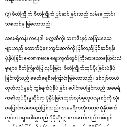
(၃) စိတ်ကြိုက် စိတ်ကြိုက်ပြင်ဆင်ခြင်းသည် လမ်းကြောင်း
သစ်တစ်ခု ဖြစ်လာသည်။
အမေရိကန်၊ ကနေဒါ၊ မက္ကဆီကို၊ ဘရာဇီးနှင့် အခြားဒေသ
များသည် ထောက်ပံ့ရေးကွင်းဆက်ကို ပြန်လည်ပြင်ဆင်ရန်၊
ပုံနှိပ်ခြင်း e-commerce စျေးကွက်တွင် ကြီးမားသောပြောင်းလဲ
မှုများ၊ စိတ်ကြိုက်ပြုလုပ်ခြင်း၊ စိတ်ကြိုက်ထုပ်ပိုးခြင်းပုံနှိပ်
ခြင်းတို့သည် ခေတ်ရေစီးကြောင်းဖြစ်လာသည်။ ဒစ်ဂျစ်တယ်
ထုတ်လုပ်မှုနှင့် ကွန်ရက်ပုံနှိပ်ခြင်း ပေါင်းစပ်ခြင်းသည် အမေရိ
က၏ထုပ်ပိုးမှုဆိုင်ရာ ပုံနှိပ်ခြင်းထုတ်လုပ်မှုလုပ်ငန်းစဉ်ကို လုံး
ဝပြောင်းလဲစေမည်ဖြစ်သည်။ အမေရိကတိုက်တွင် ပုံနှိပ်စက်
လုပ်သားရှားပါးမှုသည် ပိုမိုဆိုးရွားလာသော်လည်း ဒစ်ဂျစ်