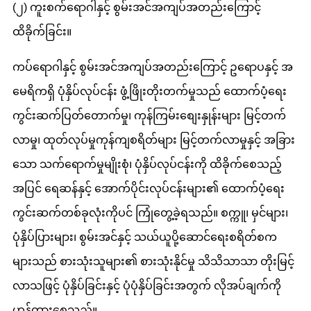
(၂) ကူးစက်ရောဂါနှင့် စွမ်းအင်အကျပ်အတည်းကြောင့်
ထိခိုက်ခြင်း။
ကပ်ရောဂါနှင့် စွမ်းအင်အကျပ်အတည်းကြောင့် ဥရောပနှင့် အ
မေရိကရှိ ပုံနှိပ်လုပ်ငန်း ဖွံ့ဖြိုးတိုးတက်မှုသည် ထောက်ပံ့ရေး
ကွင်းဆက်ပြတ်တောက်မှု၊ ကုန်ကြမ်းစျေးနှုန်းများ မြင့်တက်
လာမှု၊ ထုတ်လုပ်မှုကုန်ကျစရိတ်များ မြင့်တက်လာမှုနှင့် အခြား
သော သက်ရောက်မှုမျိုးစုံ၊ ပုံနှိပ်လုပ်ငန်းကို ထိခိုက်စေသည့်
အပြင် ရေဆန်နှင့် အောက်ပိုင်းလုပ်ငန်းများ၏ ထောက်ပံ့ရေး
ကွင်းဆက်တစ်ခုလုံးကိုပင် ကြုံတွေ့ခဲ့ရသည်။ စက္ကူ၊ မှင်များ၊
ပုံနှိပ်ပြားများ၊ စွမ်းအင်နှင့် သယ်ယူပို့ဆောင်ရေးစရိတ်စက
များသည် စားသုံးသူများ၏ စားသုံးနိုင်မှု သိသိသာသာ တိုးမြင့်
လာသဖြင့် ပုံနှိပ်ခြင်းနှင့် ပုံပုံနှိပ်ခြင်းအတွက် လိုအပ်ချက်ကို
ဟန့်တားစေသည်။