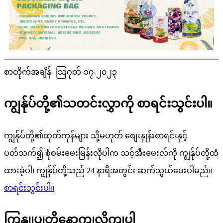
စာတိုက်အချိန်- သြဂုတ်-၁၇-၂၀၂၃
ကျွန်ုပ်တို့၏သတင်းလွှာကို စာရင်းသွင်းပါ။
ကျွန်ုပ်တို့၏ထုတ်ကုန်များ သို့မဟုတ် စျေးနှုန်းစာရင်းနှင့်
ပတ်သက်၍ စုံစမ်းမေးမြန်းလိုပါက သင့်အီးမေးလ်ကို ကျွန်ုပ်တို့ထံ
ထားခဲ့ပါ၊ ကျွန်ုပ်တို့သည် 24 နာရီအတွင်း ဆက်သွယ်ပေးပါမည်။
စာရင်းသွင်းပါ။
ကြှနျုပျတို့နောကျလိုကျပါ