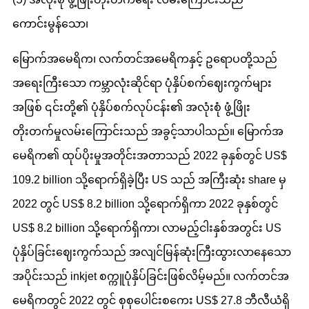
ကောင်းမွန်သော၊
မြောက်အမေရိက၊ လက်တင်အမေရိကနှင့် ဥရောပတို့သည်
အရေးကြီးသော ကမ္ဘာလုံးဆိုင်ရာ ပုံနှိပ်စက်ဈေးကွက်များ
အဖြစ် ၎င်းတို့၏ ပုံနှိပ်စက်လုပ်ငန်း၏ အလုံးစုံ ဖွံ့ဖြိုး
တိုးတက်မှုလမ်းကြောင်းသည် အခွင့်သာပါသည်။ မြောက်အ
မေရိက၏ ထုပ်ပိုးမှုအတိုင်းအတာသည် 2022 ခုနှစ်တွင် US$
109.2 billion သို့ရောက်ရှိခဲ့ပြီး US သည် အကြီးဆုံး share မှ
2022 တွင် US$ 8.2 billion သို့ရောက်ရှိကာ 2022 ခုနှစ်တွင်
US$ 8.2 billion သို့ရောက်ရှိကာ၊ လာမည့်ငါးနှစ်အတွင်း US
ပုံနှိပ်ခြင်းဈေးကွက်သည် အလျင်မြန်ဆုံးကြီးထွားလာနေသော
အပိုင်းသည် inkjet စက္ကူပုံနှိပ်ခြင်းဖြစ်လိမ့်မည်။ လက်တင်အ
မေရိကတွင် 2022 တွင် စုစုပေါင်းစကေး US$ 27.8 ဘီလီယံရှိ