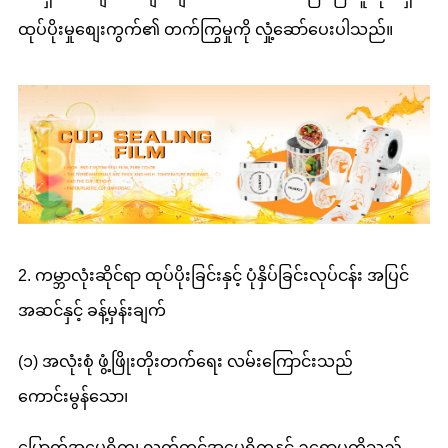
ထုပ်ပိုးမှုစျေးကွက်၏ တက်ကြွမှုကို လှုံ့ဆော်ပေးပါသည်။
2. ကမ္ဘာလုံးဆိုင်ရာ ထုပ်ပိုးခြင်းနှင့် ပုံနှိပ်ခြင်းလုပ်ငန်း အပြင်
အဆင်နှင့် ခန့်မှန်းချက်
(၁) အလုံးစုံ ဖွံ့ဖြိုးတိုးတက်ရေး လမ်းကြောင်းသည်
ကောင်းမွန်သော၊
မြောက်အမေရိက၊ လက်တင်အမေရိကနှင့် ဥရောပတို့သည်