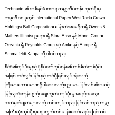
Technavio ၏ အစီရင်ခံစာအရ ကမ္ဘာ့ထိပ်တန်း ထုတ်ပိုးမှု
ကုမ္ပဏီ ၁၀ ခုတွင် International Paper၊ WestRock၊ Crown
Holdings၊ Ball Corporation၊ မြောက်အမေရိကရှိ Owens &
Mathers Illinois၊ ဥရောပရှိ Stora Enso နှင့် Mondi Group၊
Oceania ရှိ Reynolds Group နှင့် Amko နှင့် Europe ရှိ
Schmalfeldt-Kappa တို့ ပါဝင်သည်။
နိုင်ငံ၏ထုပ်ပိုးမှုနှင့် ပုံနှိပ်စက်လုပ်ငန်း၏ တစ်စိတ်တစ်ပိုင်း
အဖြစ် တင်သွင်းခြင်းနှင့် တင်ပို့ခြင်းလုပ်ငန်းသည်
ကြီးမားသောပမာဏရှိပါသေးသည်။ ဥပမာ- ပြင်သစ်၏အဆင့်
မြင့်လူသုံးကုန်ပစ္စည်းစျေးကွက်၊ ထုပ်ပိုးမှုအရည်အသွေး
သတ်မှတ်ချက်များသည် တင်းကျပ်သည်၊ ပြင်သစ်သည် ကမ္ဘာ့
အကြီးဆုံးထုပ်ပိုးမှုစျေးကွက်တစ်ခုဖြစ်သော်လည်း ပြင်သစ်