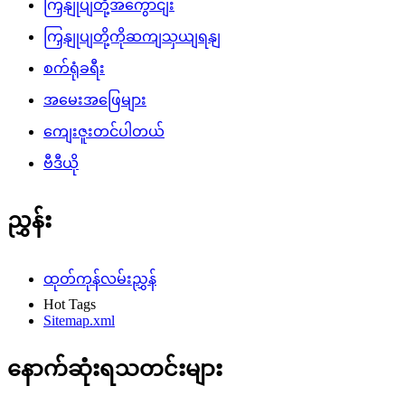
ကြှနျုပျတို့အကွောငျး
ကြှနျုပျတို့ကိုဆကျသှယျရနျ
စက်ရုံခရီး
အမေးအဖြေများ
ကျေးဇူးတင်ပါတယ်
ဗီဒီယို
ညွှန်း
ထုတ်ကုန်လမ်းညွှန်
Hot Tags
Sitemap.xml
နောက်ဆုံးရသတင်းများ