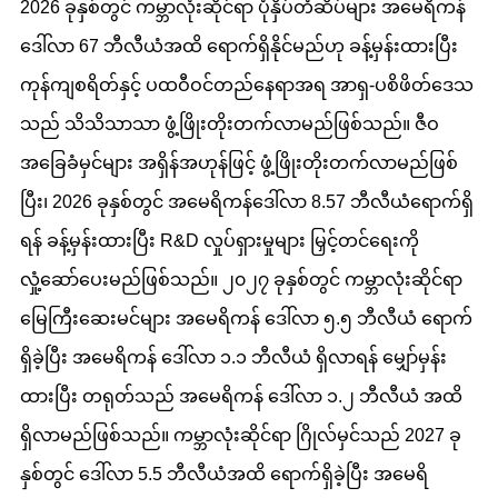
2026 ခုနှစ်တွင် ကမ္ဘာလုံးဆိုင်ရာ ပုံနှိပ်တံဆိပ်များ အမေရိကန်
ဒေါ်လာ 67 ဘီလီယံအထိ ရောက်ရှိနိုင်မည်ဟု ခန့်မှန်းထားပြီး
ကုန်ကျစရိတ်နှင့် ပထဝီဝင်တည်နေရာအရ အာရှ-ပစိဖိတ်ဒေသ
သည် သိသိသာသာ ဖွံ့ဖြိုးတိုးတက်လာမည်ဖြစ်သည်။ ဇီဝ
အခြေခံမှင်များ အရှိန်အဟုန်ဖြင့် ဖွံ့ဖြိုးတိုးတက်လာမည်ဖြစ်
ပြီး၊ 2026 ခုနှစ်တွင် အမေရိကန်ဒေါ်လာ 8.57 ဘီလီယံရောက်ရှိ
ရန် ခန့်မှန်းထားပြီး R&D လှုပ်ရှားမှုများ မြှင့်တင်ရေးကို
လှုံ့ဆော်ပေးမည်ဖြစ်သည်။ ၂၀၂၇ ခုနှစ်တွင် ကမ္ဘာလုံးဆိုင်ရာ
မြေကြီးဆေးမင်များ အမေရိကန် ဒေါ်လာ ၅.၅ ဘီလီယံ ရောက်
ရှိခဲ့ပြီး အမေရိကန် ဒေါ်လာ ၁.၁ ဘီလီယံ ရှိလာရန် မျှော်မှန်း
ထားပြီး တရုတ်သည် အမေရိကန် ဒေါ်လာ ၁.၂ ဘီလီယံ အထိ
ရှိလာမည်ဖြစ်သည်။ ကမ္ဘာလုံးဆိုင်ရာ ဂြိုလ်မှင်သည် 2027 ခု
နှစ်တွင် ဒေါ်လာ 5.5 ဘီလီယံအထိ ရောက်ရှိခဲ့ပြီး အမေရိ