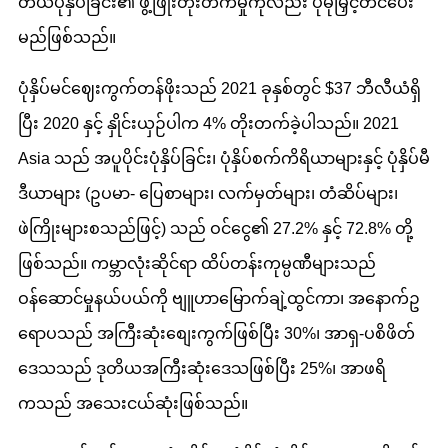
တယ်ပုံနှိပ်ခြင်း၏ ဖွံ့ဖြိုးတိုးတက်မှုကိုလည်း ပိုမိုမြှင့်တင်ပေး
မည်ဖြစ်သည်။
ပုံနှိပ်မင်ဈေးကွက်တန်ဖိုးသည် 2021 ခုနှစ်တွင် $37 ဘီလီယံရှိ
ပြီး 2020 နှင့် နှိုင်းယှဉ်ပါက 4% တိုးတက်ခဲ့ပါသည်။ 2021
Asia သည် အပူပိုင်းပုံနှိပ်ခြင်း၊ ပုံနှိပ်စက်ကိရိယာများနှင့် ပုံနှိပ်မီ
ဒီယာများ (ဥပမာ- ပြေစာများ၊ လက်မှတ်များ၊ တံဆိပ်များ၊
ဖဲကြိုးများစသည်ဖြင့်) သည် ဝင်ငွေ၏ 27.2% နှင့် 72.8% တို့
ဖြစ်သည်။ ကမ္ဘာလုံးဆိုင်ရာ ထိပ်တန်းကုမ္ပဏီများသည်
ဝန်ဆောင်မှုနယ်ပယ်ကို ဗျူဟာမြောက်ချဲ့ထွင်ကာ၊ အနောက်ဥ
ရောပသည် အကြီးဆုံးစျေးကွက်ဖြစ်ပြီး 30%၊ အာရှ-ပစိဖိတ်
ဒေသသည် ဒုတိယအကြီးဆုံးဒေသဖြစ်ပြီး 25%၊ အာဖရိ
ကသည် အသေးငယ်ဆုံးဖြစ်သည်။