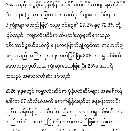
Asia သည် အပူပိုင်းပုံနှိပ်ခြင်း၊ ပုံနှိပ်စက်ကိရိယာများနှင့် ပုံနှိပ်မီ
ဒီယာများ (ဥပမာ- ပြေစာများ၊ လက်မှတ်များ၊ တံဆိပ်များ၊
ဖဲကြိုးများစသည်ဖြင့်) သည် ဝင်ငွေ၏ 27.2% နှင့် 72.8% တို့
ဖြစ်သည်။ ကမ္ဘာလုံးဆိုင်ရာ ထိပ်တန်းကုမ္ပဏီများသည်
ဝန်ဆောင်မှုနယ်ပယ်ကို ဗျူဟာမြောက်ချဲ့ထွင်ကာ၊ အနောက်ဥ
ရောပသည် အကြီးဆုံးစျေးကွက်ဖြစ်ပြီး 30%၊ အာရှ-ပစိဖိတ်
ဒေသသည် ဒုတိယအကြီးဆုံးဒေသဖြစ်ပြီး 25%၊ အာဖရိ
ကသည် အသေးငယ်ဆုံးဖြစ်သည်။
2026 ခုနှစ်တွင် ကမ္ဘာလုံးဆိုင်ရာ ပုံနှိပ်တံဆိပ်များ အမေရိကန်
ဒေါ်လာ 67 ဘီလီယံအထိ ရောက်ရှိနိုင်မည်ဟု ခန့်မှန်းထားပြီး
ကုန်ကျစရိတ်နှင့် ပထဝီဝင်တည်နေရာအရ အာရှ-ပစိဖိတ်ဒေသ
သည် သိသိသာသာ ဖွံ့ဖြိုးတိုးတက်လာမည်ဖြစ်သည်။ ဇီဝ