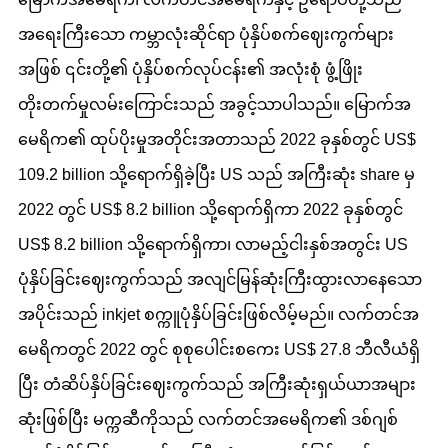
အရေးကြီးသော ကမ္ဘာလုံးဆိုင်ရာ ပုံနှိပ်စက်ဈေးကွက်များ
အဖြစ် ၎င်းတို့၏ ပုံနှိပ်စက်လုပ်ငန်း၏ အလုံးစုံ ဖွံ့ဖြိုး
တိုးတက်မှုလမ်းကြောင်းသည် အခွင့်သာပါသည်။ မြောက်အ
မေရိက၏ ထုပ်ပိုးမှုအတိုင်းအတာသည် 2022 ခုနှစ်တွင် US$
109.2 billion သို့ရောက်ရှိခဲ့ပြီး US သည် အကြီးဆုံး share မှ
2022 တွင် US$ 8.2 billion သို့ရောက်ရှိကာ 2022 ခုနှစ်တွင်
US$ 8.2 billion သို့ရောက်ရှိကာ၊ လာမည့်ငါးနှစ်အတွင်း US
ပုံနှိပ်ခြင်းဈေးကွက်သည် အလျင်မြန်ဆုံးကြီးထွားလာနေသော
အပိုင်းသည် inkjet စက္ကူပုံနှိပ်ခြင်းဖြစ်လိမ့်မည်။ လက်တင်အ
မေရိကတွင် 2022 တွင် စုစုပေါင်းစကေး US$ 27.8 ဘီလီယံရှိ
ပြီး တံဆိပ်နှိပ်ခြင်းဈေးကွက်သည် အကြီးဆုံးရှယ်ယာအများ
ဆုံးဖြစ်ပြီး မက္ကဆီကိုသည် လက်တင်အမေရိက၏ ဒစ်ဂျစ်