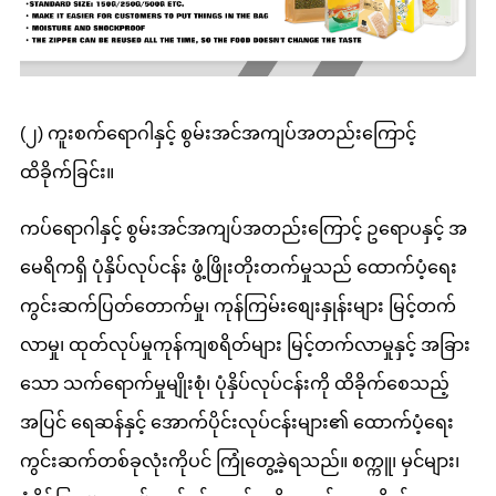
(၂) ကူးစက်ရောဂါနှင့် စွမ်းအင်အကျပ်အတည်းကြောင့်
ထိခိုက်ခြင်း။
ကပ်ရောဂါနှင့် စွမ်းအင်အကျပ်အတည်းကြောင့် ဥရောပနှင့် အ
မေရိကရှိ ပုံနှိပ်လုပ်ငန်း ဖွံ့ဖြိုးတိုးတက်မှုသည် ထောက်ပံ့ရေး
ကွင်းဆက်ပြတ်တောက်မှု၊ ကုန်ကြမ်းစျေးနှုန်းများ မြင့်တက်
လာမှု၊ ထုတ်လုပ်မှုကုန်ကျစရိတ်များ မြင့်တက်လာမှုနှင့် အခြား
သော သက်ရောက်မှုမျိုးစုံ၊ ပုံနှိပ်လုပ်ငန်းကို ထိခိုက်စေသည့်
အပြင် ရေဆန်နှင့် အောက်ပိုင်းလုပ်ငန်းများ၏ ထောက်ပံ့ရေး
ကွင်းဆက်တစ်ခုလုံးကိုပင် ကြုံတွေ့ခဲ့ရသည်။ စက္ကူ၊ မှင်များ၊