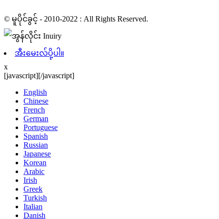
© မူပိုင်ခွင့် - 2010-2022 : All Rights Reserved.
အီးမေးလ်ပို့ပါ။
x
[javascript]
[/javascript]
English
Chinese
French
German
Portuguese
Spanish
Russian
Japanese
Korean
Arabic
Irish
Greek
Turkish
Italian
Danish