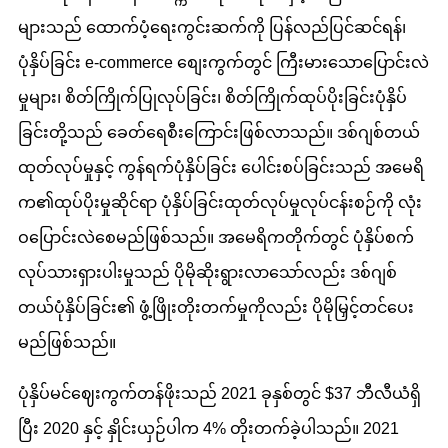
များသည် ထောက်ပံ့ရေးကွင်းဆက်ကို ပြန်လည်ပြင်ဆင်ရန်၊
ပုံနှိပ်ခြင်း e-commerce စျေးကွက်တွင် ကြီးမားသောပြောင်းလဲ
မှုများ၊ စိတ်ကြိုက်ပြုလုပ်ခြင်း၊ စိတ်ကြိုက်ထုပ်ပိုးခြင်းပုံနှိပ်
ခြင်းတို့သည် ခေတ်ရေစီးကြောင်းဖြစ်လာသည်။ ဒစ်ဂျစ်တယ်
ထုတ်လုပ်မှုနှင့် ကွန်ရက်ပုံနှိပ်ခြင်း ပေါင်းစပ်ခြင်းသည် အမေရိ
က၏ထုပ်ပိုးမှုဆိုင်ရာ ပုံနှိပ်ခြင်းထုတ်လုပ်မှုလုပ်ငန်းစဉ်ကို လုံး
ဝပြောင်းလဲစေမည်ဖြစ်သည်။ အမေရိကတိုက်တွင် ပုံနှိပ်စက်
လုပ်သားရှားပါးမှုသည် ပိုမိုဆိုးရွားလာသော်လည်း ဒစ်ဂျစ်
တယ်ပုံနှိပ်ခြင်း၏ ဖွံ့ဖြိုးတိုးတက်မှုကိုလည်း ပိုမိုမြှင့်တင်ပေး
မည်ဖြစ်သည်။
ပုံနှိပ်မင်ဈေးကွက်တန်ဖိုးသည် 2021 ခုနှစ်တွင် $37 ဘီလီယံရှိ
ပြီး 2020 နှင့် နှိုင်းယှဉ်ပါက 4% တိုးတက်ခဲ့ပါသည်။ 2021