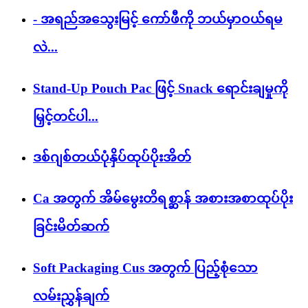
- အရည်အသွေးမြင့် ကော်ဖီကို ဘယ်မှာဝယ်ရမ
လဲ...
Stand-Up Pouch Pac ဖြင့် Snack ရောင်းချမှုကို
မြှင့်တင်ပါ...
ဒစ်ဂျစ်တယ်ပုံနှိပ်ထုပ်ပိုးအိတ်
Ca အတွက် အိမ်မွေးတိရစ္ဆာန် အစားအစာထုပ်ပိုး
ခြင်းမိတ်ဆက်
Soft Packaging Cus အတွက် ပြည့်စုံသော
လမ်းညွှန်ချက်