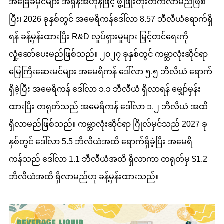
အခြေခံမှင်များ အရှိန်အဟုန်ဖြင့် ဖွံ့ဖြိုးတိုးတက်လာမည်ဖြစ်
ပြီး၊ 2026 ခုနှစ်တွင် အမေရိကန်ဒေါ်လာ 8.57 ဘီလီယံရောက်ရှိ
ရန် ခန့်မှန်းထားပြီး R&D လှုပ်ရှားမှုများ မြှင့်တင်ရေးကို
လှုံ့ဆော်ပေးမည်ဖြစ်သည်။ ၂၀၂၇ ခုနှစ်တွင် ကမ္ဘာလုံးဆိုင်ရာ
မြေကြီးဆေးမင်များ အမေရိကန် ဒေါ်လာ ၅.၅ ဘီလီယံ ရောက်
ရှိခဲ့ပြီး အမေရိကန် ဒေါ်လာ ၁.၁ ဘီလီယံ ရှိလာရန် မျှော်မှန်း
ထားပြီး တရုတ်သည် အမေရိကန် ဒေါ်လာ ၁.၂ ဘီလီယံ အထိ
ရှိလာမည်ဖြစ်သည်။ ကမ္ဘာလုံးဆိုင်ရာ ဂြိုလ်မှင်သည် 2027 ခု
နှစ်တွင် ဒေါ်လာ 5.5 ဘီလီယံအထိ ရောက်ရှိခဲ့ပြီး အမေရိ
ကန်သည် ဒေါ်လာ 1.1 ဘီလီယံအထိ ရှိလာကာ တရုတ်မှ $1.2
ဘီလီယံအထိ ရှိလာမည်ဟု ခန့်မှန်းထားသည်။