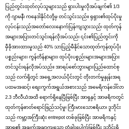
ပြည်တွင်းထုတ်လုပ်သူများသည် ရှားပါးမှုလိုအပ်ချက်၏ 1/3
ကို ဂျာမနီ၊ ကနေဒါနိုင်ငံတို့မှ တင်သွင်းသည်။ ရုရှား၏ထုပ်ပိုးမှု
လုပ်ငန်းသည်အတော်လေးနောက်ပြန်ကျသွားသည်၊ ထုတ်ကုန်
အများအပြားတင်သွင်းရန်လိုအပ်သည်၊ ၎င်း၏ပြည်တွင်းကို
မှီခိုအားထားမှုသည် 40% သာပြည့်မီနိုင်သောထုတ်ကုန်ထုပ်ပိုး
ပစ္စည်းများ၊ ကွန်တိန်နာများ၊ ထုပ်ပိုးပစ္စည်းများအများအပြား
တင်သွင်းရန်လိုအပ်သည်။ အာရပ်စော်ဘွားများပြည်ထောင်စု
သည် လက်ရှိတွင် အရှေ့အလယ်ပိုင်းတွင် တိုးတက်မှုနှုန်းအရ
ပထမအဆင့်၊ စျေးကွက်အရွယ်အစားသည် အမေရိကန်ဒေါ်လာ
2.3 ဘီလီယံအထိ ရောက်ရှိနေပြီဖြစ်ပြီး အာရှနှင့် အာဖရိကတွင်
ထုတ်ကုန်ဓာတ်ရောင်ခြည်သင့်မှု၊ ကြီးမားသောဧရိယာ၊ ဒူဘိုင်း
သည် ကမ္ဘာ့အကြီးဆုံး entrepot တစ်ခုဖြစ်ပြီး အာဖရိကနှင့်
အာရှ၏ အချက်အချာကျသော တံခါးပေါက်ဖြစ်ပြီး ဒူဘိုင်းရှိ