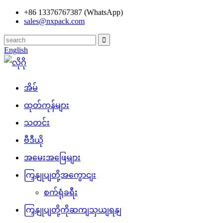
+86 13376767387 (WhatsApp)
sales@nxpack.com
English
အိမ်
ထုတ်ကုန်များ
သတင်း
ဗီဒီယို
အမေးအဖြေများ
ကြှနျုပျတို့အကွောငျး
စက်ရုံခရီး
ကြှနျုပျတို့ကိုဆကျသှယျရနျ