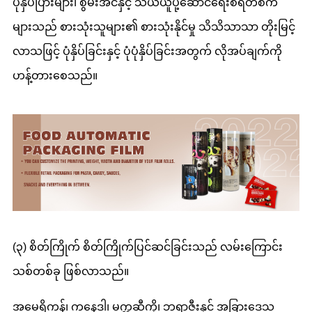
ပုံနှိပ်ပြားများ၊ စွမ်းအင်နှင့် သယ်ယူပို့ဆောင်ရေးစရိတ်စက
များသည် စားသုံးသူများ၏ စားသုံးနိုင်မှု သိသိသာသာ တိုးမြင့်
လာသဖြင့် ပုံနှိပ်ခြင်းနှင့် ပုံပုံနှိပ်ခြင်းအတွက် လိုအပ်ချက်ကို
ဟန့်တားစေသည်။
(၃) စိတ်ကြိုက် စိတ်ကြိုက်ပြင်ဆင်ခြင်းသည် လမ်းကြောင်း
သစ်တစ်ခု ဖြစ်လာသည်။
အမေရိကန်၊ ကနေဒါ၊ မက္ကဆီကို၊ ဘရာဇီးနှင့် အခြားဒေသ