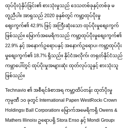
ထုပ်ပိုးပုံနှိပ်ခြင်း၏ စားသုံးမှုသည် ဒေသတစ်ခုနှင့်တစ်ခု မ
တူညီပါ။ အာရှသည် 2020 ခုနှစ်တွင် ကမ္ဘာ့ထုပ်ပိုးမှု
ဈေးကွက်၏ 42.9% ဖြင့် အကြီးဆုံးသော ထုပ်ပိုးမှုစျေးကွက်
ဖြစ်သည်။ မြောက်အမေရိကသည် ကမ္ဘာ့ထုပ်ပိုးမှုစျေးကွက်၏
22.9% နှင့် အနောက်ဥရောပနှင့် အနောက်ဥရောပ၊ ကမ္ဘာ့ထုပ်ပိုး
မှုစျေးကွက်၏ 18.7% ရှိသည်။ နိုင်ငံအလိုက်၊ တရုတ်နိုင်ငံသည်
ကမ္ဘာပေါ်တွင် ထုပ်ပိုးမှုအများဆုံး ထုတ်လုပ်သူနှင့် စားသုံးသူ
ဖြစ်သည်။
Technavio ၏ အစီရင်ခံစာအရ ကမ္ဘာ့ထိပ်တန်း ထုတ်ပိုးမှု
ကုမ္ပဏီ ၁၀ ခုတွင် International Paper၊ WestRock၊ Crown
Holdings၊ Ball Corporation၊ မြောက်အမေရိကရှိ Owens &
Mathers Illinois၊ ဥရောပရှိ Stora Enso နှင့် Mondi Group၊