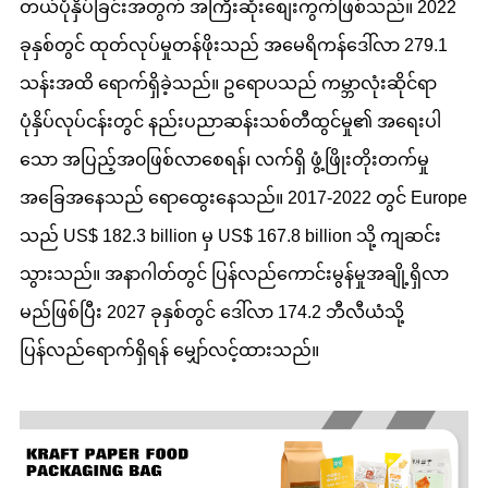
တယ်ပုံနှိပ်ခြင်းအတွက် အကြီးဆုံးစျေးကွက်ဖြစ်သည်။ 2022
ခုနှစ်တွင် ထုတ်လုပ်မှုတန်ဖိုးသည် အမေရိကန်ဒေါ်လာ 279.1
သန်းအထိ ရောက်ရှိခဲ့သည်။ ဥရောပသည် ကမ္ဘာလုံးဆိုင်ရာ
ပုံနှိပ်လုပ်ငန်းတွင် နည်းပညာဆန်းသစ်တီထွင်မှု၏ အရေးပါ
သော အပြည့်အ၀ဖြစ်လာစေရန်၊ လက်ရှိ ဖွံ့ဖြိုးတိုးတက်မှု
အခြေအနေသည် ရောထွေးနေသည်။ 2017-2022 တွင် Europe
သည် US$ 182.3 billion မှ US$ 167.8 billion သို့ ကျဆင်း
သွားသည်။ အနာဂါတ်တွင် ပြန်လည်ကောင်းမွန်မှုအချို့ရှိလာ
မည်ဖြစ်ပြီး 2027 ခုနှစ်တွင် ဒေါ်လာ 174.2 ဘီလီယံသို့
ပြန်လည်ရောက်ရှိရန် မျှော်လင့်ထားသည်။