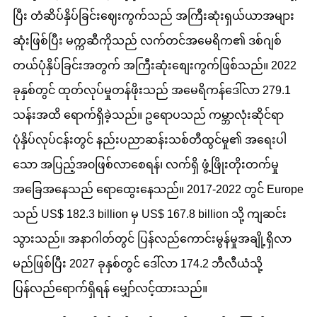
ပြီး တံဆိပ်နှိပ်ခြင်းဈေးကွက်သည် အကြီးဆုံးရှယ်ယာအများ
ဆုံးဖြစ်ပြီး မက္ကဆီကိုသည် လက်တင်အမေရိက၏ ဒစ်ဂျစ်
တယ်ပုံနှိပ်ခြင်းအတွက် အကြီးဆုံးစျေးကွက်ဖြစ်သည်။ 2022
ခုနှစ်တွင် ထုတ်လုပ်မှုတန်ဖိုးသည် အမေရိကန်ဒေါ်လာ 279.1
သန်းအထိ ရောက်ရှိခဲ့သည်။ ဥရောပသည် ကမ္ဘာလုံးဆိုင်ရာ
ပုံနှိပ်လုပ်ငန်းတွင် နည်းပညာဆန်းသစ်တီထွင်မှု၏ အရေးပါ
သော အပြည့်အ၀ဖြစ်လာစေရန်၊ လက်ရှိ ဖွံ့ဖြိုးတိုးတက်မှု
အခြေအနေသည် ရောထွေးနေသည်။ 2017-2022 တွင် Europe
သည် US$ 182.3 billion မှ US$ 167.8 billion သို့ ကျဆင်း
သွားသည်။ အနာဂါတ်တွင် ပြန်လည်ကောင်းမွန်မှုအချို့ရှိလာ
မည်ဖြစ်ပြီး 2027 ခုနှစ်တွင် ဒေါ်လာ 174.2 ဘီလီယံသို့
ပြန်လည်ရောက်ရှိရန် မျှော်လင့်ထားသည်။