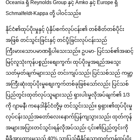
Oceania ရှိ Reynolds Group နှင့် Amko နှင့် Europe ရှိ
Schmalfeldt-Kappa တို့ ပါဝင်သည်။
နိုင်ငံ၏ထုပ်ပိုးမှုနှင့် ပုံနှိပ်စက်လုပ်ငန်း၏ တစ်စိတ်တစ်ပိုင်း
အဖြစ် တင်သွင်းခြင်းနှင့် တင်ပို့ခြင်းလုပ်ငန်းသည်
ကြီးမားသောပမာဏရှိပါသေးသည်။ ဥပမာ- ပြင်သစ်၏အဆင့်
မြင့်လူသုံးကုန်ပစ္စည်းစျေးကွက်၊ ထုပ်ပိုးမှုအရည်အသွေး
သတ်မှတ်ချက်များသည် တင်းကျပ်သည်၊ ပြင်သစ်သည် ကမ္ဘာ့
အကြီးဆုံးထုပ်ပိုးမှုစျေးကွက်တစ်ခုဖြစ်သော်လည်း ပြင်သစ်
ပြည်တွင်းထုတ်လုပ်သူများသည် ရှားပါးမှုလိုအပ်ချက်၏ 1/3
ကို ဂျာမနီ၊ ကနေဒါနိုင်ငံတို့မှ တင်သွင်းသည်။ ရုရှား၏ထုပ်ပိုးမှု
လုပ်ငန်းသည်အတော်လေးနောက်ပြန်ကျသွားသည်၊ ထုတ်ကုန်
အများအပြားတင်သွင်းရန်လိုအပ်သည်၊ ၎င်း၏ပြည်တွင်းကို
မှီခိုအားထားမှုသည် 40% သာပြည့်မီနိုင်သောထုတ်ကုန်ထုပ်ပိုး