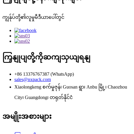
ကျွန်ုပ်တို့၏လူမှုမီဒီယာပေါ်တွင်
ကြှနျုပျတို့ကိုဆကျသှယျရနျ
+86 13376767387 (WhatsApp)
sales@nxpack.com
Xiaolongkeng စက်မှုဇုန်၊ Guosan ရွာ၊ Anbu မြို့၊ Chaozhou
City၊ Guangdong၊ တရုတ်နိုင်ငံ
အမျိုးအစားများ