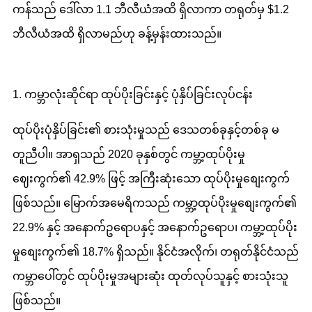
ကန်သည် ဒေါ်လာ 1.1 ဘီလီယံအထိ ရှိလာကာ တရုတ်မှ $1.2
ဘီလီယံအထိ ရှိလာမည်ဟု ခန့်မှန်းထားသည်။
1. ကမ္ဘာလုံးဆိုင်ရာ ထုပ်ပိုးခြင်းနှင့် ပုံနှိပ်ခြင်းလုပ်ငန်း
ထုပ်ပိုးပုံနှိပ်ခြင်း၏ စားသုံးမှုသည် ဒေသတစ်ခုနှင့်တစ်ခု မ
တူညီပါ။ အာရှသည် 2020 ခုနှစ်တွင် ကမ္ဘာ့ထုပ်ပိုးမှု
ဈေးကွက်၏ 42.9% ဖြင့် အကြီးဆုံးသော ထုပ်ပိုးမှုစျေးကွက်
ဖြစ်သည်။ မြောက်အမေရိကသည် ကမ္ဘာ့ထုပ်ပိုးမှုစျေးကွက်၏
22.9% နှင့် အနောက်ဥရောပနှင့် အနောက်ဥရောပ၊ ကမ္ဘာ့ထုပ်ပိုး
မှုစျေးကွက်၏ 18.7% ရှိသည်။ နိုင်ငံအလိုက်၊ တရုတ်နိုင်ငံသည်
ကမ္ဘာပေါ်တွင် ထုပ်ပိုးမှုအများဆုံး ထုတ်လုပ်သူနှင့် စားသုံးသူ
ဖြစ်သည်။