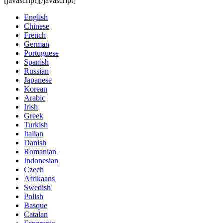
[javascript]
[/javascript]
English
Chinese
French
German
Portuguese
Spanish
Russian
Japanese
Korean
Arabic
Irish
Greek
Turkish
Italian
Danish
Romanian
Indonesian
Czech
Afrikaans
Swedish
Polish
Basque
Catalan