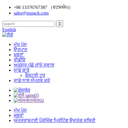
+86 13376767387 （ਵਟਸਐਪ）
sales@nxpack.com
English
ਮੁੱਖ ਪੇਜ
ਉਤਪਾਦ
ਖ਼ਬਰਾਂ
ਵੀਡੀਓ
ਅਕਸਰ ਪੁੱਛੇ ਜਾਂਦੇ ਸਵਾਲ
ਸਾਡੇ ਬਾਰੇ
ਫੈਕਟਰੀ ਟੂਰ
ਸਾਡੇ ਨਾਲ ਸੰਪਰਕ ਕਰੋ
ਮੁੱਖ ਪੇਜ
ਖ਼ਬਰਾਂ
ਅੰਤਰਰਾਸ਼ਟਰੀ ਪੈਕੇਜਿੰਗ ਪ੍ਰਿੰਟਿੰਗ ਉਦਯੋਗ ਸਥਿਤੀ