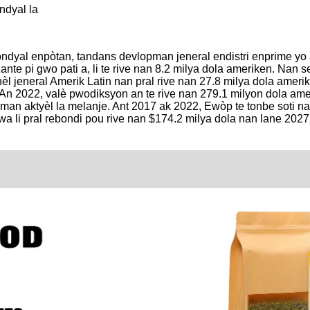
ndyal la
yal enpòtan, tandans devlopman jeneral endistri enprime yo a
zante pi gwo pati a, li te rive nan 8.2 milya dola ameriken. Nan
l jeneral Amerik Latin nan pral rive nan 27.8 milya dola amerike
 An 2022, valè pwodiksyon an te rive nan 279.1 milyon dola a
opman aktyèl la melanje. Ant 2017 ak 2022, Ewòp te tonbe soti n
wa li pral rebondi pou rive nan $174.2 milya dola nan lane 2027