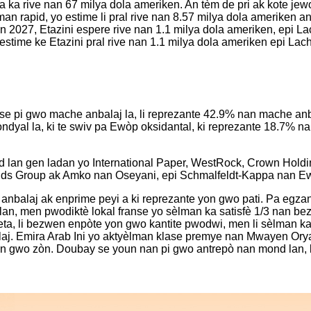
 ka rive nan 67 milya dola ameriken. An tèm de pri ak kote jewog
man rapid, yo estime li pral rive nan 8.57 milya dola ameriken 
n 2027, Etazini espere rive nan 1.1 milya dola ameriken, epi La
stime ke Etazini pral rive nan 1.1 milya dola ameriken epi Lach
 se pi gwo mache anbalaj la, li reprezante 42.9% nan mache an
dyal la, ki te swiv pa Ewòp oksidantal, ki reprezante 18.7% n
 lan gen ladan yo International Paper, WestRock, Crown Holdin
lds Group ak Amko nan Oseyani, epi Schmalfeldt-Kappa nan E
anbalaj ak enprime peyi a ki reprezante yon gwo pati. Pa egza
an, men pwodiktè lokal franse yo sèlman ka satisfè 1/3 nan bezw
reta, li bezwen enpòte yon gwo kantite pwodwi, men li sèlman k
alaj. Emira Arab Ini yo aktyèlman klase premye nan Mwayen Ory
 gwo zòn. Doubay se youn nan pi gwo antrepò nan mond lan, li se