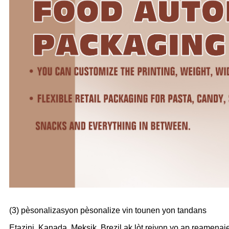
(3) pèsonalizasyon pèsonalize vin tounen yon tandans
Etazini, Kanada, Meksik, Brezil ak lòt rejyon yo ap reamen