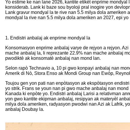
Yo estime ke nan lane 2026, kantite etikèt enprime mondyal la
konsiderab. Lank ki baze sou byoloji pral inogire yon devlop
Lank gravur mondyal la te rive nan 5.5 milya dola ameriken a
mondyal la rive nan 5.5 milya dola ameriken an 2027, epi yo e
1. Endistri anbalaj ak enprime mondyal la
Konsomasyon enprime anbalaj varye de rejyon a rejyon. Azi
mache anbalaj la, li reprezante 22.9% nan mache anbalaj mon
pwodiktè ak konsomatè anbalaj nan mond lan.
Selon rapò Technavio a, 10 pi gwo konpayi anbalaj nan mond
Amerik di Nò, Stora Enso ak Mondi Group nan Ewòp, Reyno
Toujou gen yon pati nan enpòtasyon ak ekspòtasyon endistri 
yo strik. Frans se youn nan pi gwo mache anbalaj nan mond l
Kanada ki enpòte yo. Endistri anbalaj Larisi a relativman an
yon gwo kantite ekipman anbalaj, resipyan ak materyèl anb
milya dola ameriken, radyasyon pwodwi nan Azi ak Lafrik, yon
anbalaj Doubay la.