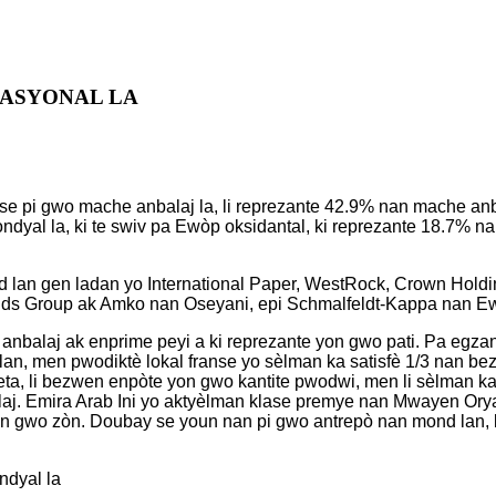
NASYONAL LA
 se pi gwo mache anbalaj la, li reprezante 42.9% nan mache an
dyal la, ki te swiv pa Ewòp oksidantal, ki reprezante 18.7% n
 lan gen ladan yo International Paper, WestRock, Crown Holdin
lds Group ak Amko nan Oseyani, epi Schmalfeldt-Kappa nan E
anbalaj ak enprime peyi a ki reprezante yon gwo pati. Pa egza
an, men pwodiktè lokal franse yo sèlman ka satisfè 1/3 nan bezw
reta, li bezwen enpòte yon gwo kantite pwodwi, men li sèlman k
alaj. Emira Arab Ini yo aktyèlman klase premye nan Mwayen Ory
 gwo zòn. Doubay se youn nan pi gwo antrepò nan mond lan, li se
ndyal la