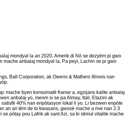
balaj mondyal la an 2020. Amerik di Nò se dezyèm pi gwo
an mache anbalaj mondyal la. Pa peyi, Lachin se pi gwo
gs, Ball Corporation, ak Owens & Mathers Illinois nan
wòp.
np: mache byen konsomatè franse a, egzijans kalite anbalaj
en anbalaj yo, menm si se pa Almay, Itali, Etazini ak
a satisfè 40% nan enpòtasyon lokal li yo. Li bezwen enpòte
an an an tèm de to kwasans, gwosè mache a rive nan 2.3
 pòtay pou Lafrik ak sant Azi, sa ki stimul vitalite mache