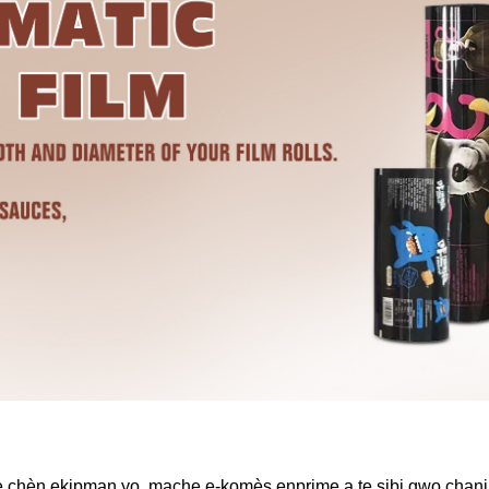
aje chèn ekipman yo, mache e-komès enprime a te sibi gwo cha