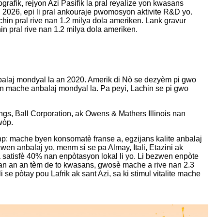
rafik, rejyon Azi Pasifik la pral reyalize yon kwasans
an 2026, epi li pral ankouraje pwomosyon aktivite R&D yo.
chin pral rive nan 1.2 milya dola ameriken. Lank gravur
in pral rive nan 1.2 milya dola ameriken.
balaj mondyal la an 2020. Amerik di Nò se dezyèm pi gwo
an mache anbalaj mondyal la. Pa peyi, Lachin se pi gwo
gs, Ball Corporation, ak Owens & Mathers Illinois nan
wòp.
np: mache byen konsomatè franse a, egzijans kalite anbalaj
en anbalaj yo, menm si se pa Almay, Itali, Etazini ak
a satisfè 40% nan enpòtasyon lokal li yo. Li bezwen enpòte
an an an tèm de to kwasans, gwosè mache a rive nan 2.3
 pòtay pou Lafrik ak sant Azi, sa ki stimul vitalite mache