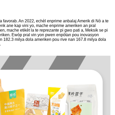
 favorab. An 2022, echèl enprime anbalaj Amerik di Nò a te
 senk ane kap vini yo, mache enprime ameriken an pral
n, mache etikèt la te reprezante pi gwo pati a, Meksik se pi
meriken. Ewòp pral vin yon pwen enpòtan pou inovasyon
an 182.3 milya dola ameriken pou rive nan 167.8 milya dola
.