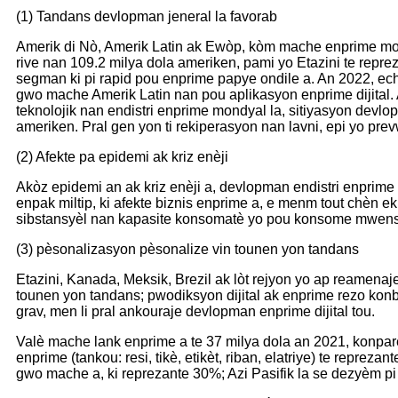
(1) Tandans devlopman jeneral la favorab
Amerik di Nò, Amerik Latin ak Ewòp, kòm mache enprime mond
rive nan 109.2 milya dola ameriken, pami yo Etazini te repre
segman ki pi rapid pou enprime papye ondile a. An 2022, echè
gwo mache Amerik Latin nan pou aplikasyon enprime dijital.
teknolojik nan endistri enprime mondyal la, sitiyasyon devl
ameriken. Pral gen yon ti rekiperasyon nan lavni, epi yo prev
(2) Afekte pa epidemi ak kriz enèji
Akòz epidemi an ak kriz enèji a, devlopman endistri enpri
enpak miltip, ki afekte biznis enprime a, e menm tout chèn 
sibstansyèl nan kapasite konsomatè yo pou konsome mwens,
(3) pèsonalizasyon pèsonalize vin tounen yon tandans
Etazini, Kanada, Meksik, Brezil ak lòt rejyon yo ap reamen
tounen yon tandans; pwodiksyon dijital ak enprime rezo kon
grav, men li pral ankouraje devlopman enprime dijital tou.
Valè mache lank enprime a te 37 milya dola an 2021, konpa
enprime (tankou: resi, tikè, etikèt, riban, elatriye) te repr
gwo mache a, ki reprezante 30%; Azi Pasifik la se dezyèm pi g