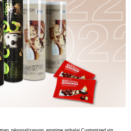
njman, pèsonalizasyon, enprime anbalaj Customized vin