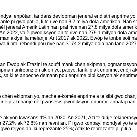
yal enpòtan, tandans devlopman jeneral endistri enprime yo a
zante pi gwo pati a, li te rive nan 8.2 milya dola ameriken. Nan
l jeneral Amerik Latin nan pral rive nan 27.8 milya dola amerike
 An 2022, valè pwodiksyon an te rive nan 279.1 milyon dola a
opman aktyèl la melanje. Ant 2017 ak 2022, Ewòp te tonbe soti n
wa li pral rebondi pou rive nan $174.2 milya dola nan lane 2027
me an Ewòp ak Etazini te soufri mank chèn ekipman, ogmantasy
ekipman antrepriz en ak en yo; papye, lank, plak enprime, enè
 sa ki te anpeche demann pou enprime piblikasyon ak enprime
aje chèn ekipman yo, mache e-komès enprime a te sibi gwo cha
bine pral chanje nèt pwosesis pwodiksyon enprime anbalaj nan A
re ak yon kwasans 4% an 2020. An 2021, Azi te dirije rekiper
ezante 27.2% ak 72.8% nan revni an. Pi gwo konpayi mondyal yo te 
wo rejyon an, ki reprezante 25%; Afrik te reprezante pi piti a.