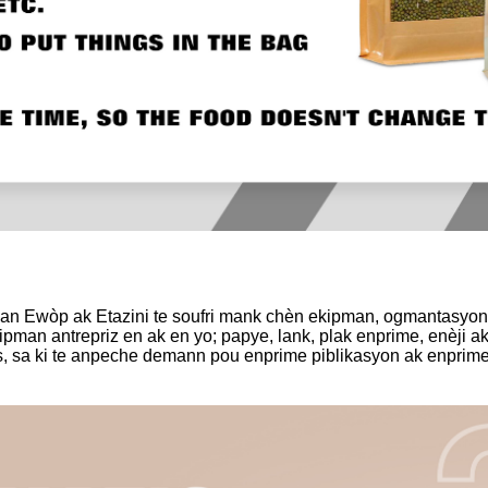
me an Ewòp ak Etazini te soufri mank chèn ekipman, ogmantasy
ekipman antrepriz en ak en yo; papye, lank, plak enprime, enè
 sa ki te anpeche demann pou enprime piblikasyon ak enprime