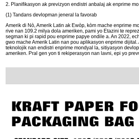
2. Planifikasyon ak previzyon endistri anbalaj ak enprime mo
(1) Tandans devlopman jeneral la favorab
Amerik di Nò, Amerik Latin ak Ewòp, kòm mache enprime mond
rive nan 109.2 milya dola ameriken, pami yo Etazini te repre
segman ki pi rapid pou enprime papye ondile a. An 2022, echè
gwo mache Amerik Latin nan pou aplikasyon enprime dijital.
teknolojik nan endistri enprime mondyal la, sitiyasyon devl
ameriken. Pral gen yon ti rekiperasyon nan lavni, epi yo prev