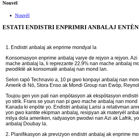
Nouvèl
Nouvèl
ESTATI ENDISTRI ENPRIMRI ANBALAJ ENTÈ
1. Endistri anbalaj ak enprime mondyal la
Konsomasyon enprime anbalaj varye de rejyon a rejyon. Azi
mache anbalaj la, li reprezante 22.9% nan mache anbalaj mon
pwodiktè ak konsomatè anbalaj nan mond lan.
Selon rapò Technavio a, 10 pi gwo konpayi anbalaj nan mond
Amerik di Nò, Stora Enso ak Mondi Group nan Ewòp, Reyno
Toujou gen yon pati nan enpòtasyon ak ekspòtasyon endistri 
yo strik. Frans se youn nan pi gwo mache anbalaj nan mond l
Kanada ki enpòte yo. Endistri anbalaj Larisi a relativman an
yon gwo kantite ekipman anbalaj, resipyan ak materyèl anb
milya dola ameriken, radyasyon pwodwi nan Azi ak Lafrik, yon
anbalaj Doubay la.
2. Planifikasyon ak previzyon endistri anbalaj ak enprime mo