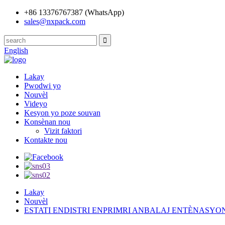
+86 13376767387 (WhatsApp)
sales@nxpack.com
English
Lakay
Pwodwi yo
Nouvèl
Videyo
Kesyon yo poze souvan
Konsènan nou
Vizit faktori
Kontakte nou
Lakay
Nouvèl
ESTATI ENDISTRI ENPRIMRI ANBALAJ ENTÈNASYO