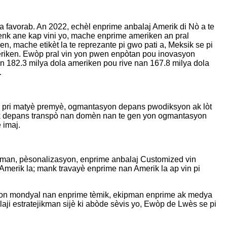
 favorab. An 2022, echèl enprime anbalaj Amerik di Nò a te
 senk ane kap vini yo, mache enprime ameriken an pral
n, mache etikèt la te reprezante pi gwo pati a, Meksik se pi
meriken. Ewòp pral vin yon pwen enpòtan pou inovasyon
an 182.3 milya dola ameriken pou rive nan 167.8 milya dola
.
on pri matyè premyè, ogmantasyon depans pwodiksyon ak lòt
ji ak depans transpò nan domèn nan te gen yon ogmantasyon
 imaj.
njman, pèsonalizasyon, enprime anbalaj Customized vin
merik la; mank travayè enprime nan Amerik la ap vin pi
asyon mondyal nan enprime tèmik, ekipman enprime ak medya
elaji estratejikman sijè ki abòde sèvis yo, Ewòp de Lwès se pi