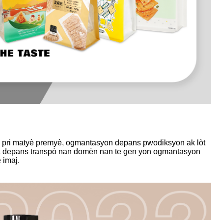
on pri matyè premyè, ogmantasyon depans pwodiksyon ak lòt
ji ak depans transpò nan domèn nan te gen yon ogmantasyon
 imaj.