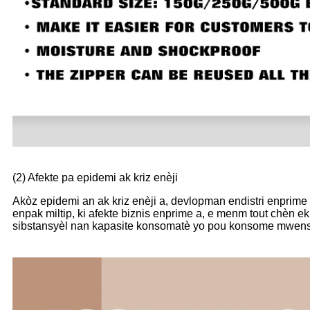
(2) Afekte pa epidemi ak kriz enèji
Akòz epidemi an ak kriz enèji a, devlopman endistri enpri
enpak miltip, ki afekte biznis enprime a, e menm tout chèn 
sibstansyèl nan kapasite konsomatè yo pou konsome mwens,