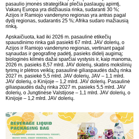
pasaulio įmonės strategiškai plečia paslaugų apimtį,
Vakarų Europa yra didžiausia rinka, sudaranti 30 %;
Azijos ir Ramiojo vandenyno regionas yra antras pagal
dydį regionas, sudarantis 25 %; Afrika sudaro mažiausią
rinką.
Apskaičiuota, kad iki 2026 m. pasaulinė etikečių
spausdinimo rinka gali pasiekti 67 mlrd. JAV dolerių, o
Azijos ir Ramiojo vandenyno regionas, vertinant pagal
sąnaudas ir geografinę padėtį, pasieks didelį augimą;
biologinės kilmės dažai sparčiai vystysis ir, kaip manoma,
2026 m. pasieks 8,57 mlrd. JAV dolerių, skatins mokslinių
tyrimų ir plėtros veiklą; pasaulinė giliaspaudės dažų rinka
2027 m. pasiekė 5,5 mlrd. JAV dolerių, JAV – 1,1 mlrd.
JAV dolerių, o Kinijoje – 1,2 mlrd. JAV dolerių. Pasaulinė
giliaspaudės dažų rinka 2027 m. pasieks 5,5 mlrd. JAV
dolerių, o Jungtinėse Valstijose – 1,1 mlrd. JAV dolerių, o
Kinijoje – 1,2 mlrd. JAV dolerių.