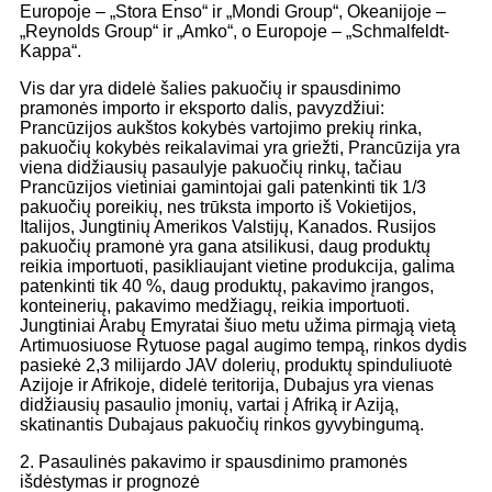
Europoje – „Stora Enso“ ir „Mondi Group“, Okeanijoje –
„Reynolds Group“ ir „Amko“, o Europoje – „Schmalfeldt-
Kappa“.
Vis dar yra didelė šalies pakuočių ir spausdinimo
pramonės importo ir eksporto dalis, pavyzdžiui:
Prancūzijos aukštos kokybės vartojimo prekių rinka,
pakuočių kokybės reikalavimai yra griežti, Prancūzija yra
viena didžiausių pasaulyje pakuočių rinkų, tačiau
Prancūzijos vietiniai gamintojai gali patenkinti tik 1/3
pakuočių poreikių, nes trūksta importo iš Vokietijos,
Italijos, Jungtinių Amerikos Valstijų, Kanados. Rusijos
pakuočių pramonė yra gana atsilikusi, daug produktų
reikia importuoti, pasikliaujant vietine produkcija, galima
patenkinti tik 40 %, daug produktų, pakavimo įrangos,
konteinerių, pakavimo medžiagų, reikia importuoti.
Jungtiniai Arabų Emyratai šiuo metu užima pirmąją vietą
Artimuosiuose Rytuose pagal augimo tempą, rinkos dydis
pasiekė 2,3 milijardo JAV dolerių, produktų spinduliuotė
Azijoje ir Afrikoje, didelė teritorija, Dubajus yra vienas
didžiausių pasaulio įmonių, vartai į Afriką ir Aziją,
skatinantis Dubajaus pakuočių rinkos gyvybingumą.
2. Pasaulinės pakavimo ir spausdinimo pramonės
išdėstymas ir prognozė