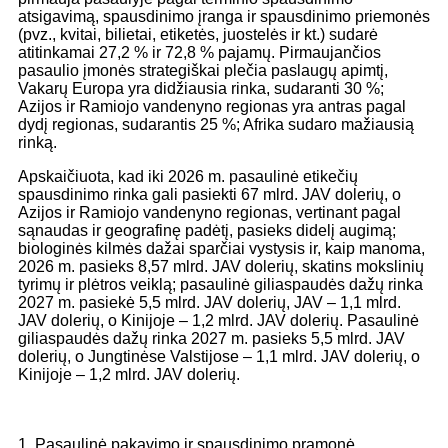
atsigavimą, spausdinimo įranga ir spausdinimo priemonės
(pvz., kvitai, bilietai, etiketės, juostelės ir kt.) sudarė
atitinkamai 27,2 % ir 72,8 % pajamų. Pirmaujančios
pasaulio įmonės strategiškai plečia paslaugų apimtį,
Vakarų Europa yra didžiausia rinka, sudaranti 30 %;
Azijos ir Ramiojo vandenyno regionas yra antras pagal
dydį regionas, sudarantis 25 %; Afrika sudaro mažiausią
rinką.
Apskaičiuota, kad iki 2026 m. pasaulinė etikečių
spausdinimo rinka gali pasiekti 67 mlrd. JAV dolerių, o
Azijos ir Ramiojo vandenyno regionas, vertinant pagal
sąnaudas ir geografinę padėtį, pasieks didelį augimą;
biologinės kilmės dažai sparčiai vystysis ir, kaip manoma,
2026 m. pasieks 8,57 mlrd. JAV dolerių, skatins mokslinių
tyrimų ir plėtros veiklą; pasaulinė giliaspaudės dažų rinka
2027 m. pasiekė 5,5 mlrd. JAV dolerių, JAV – 1,1 mlrd.
JAV dolerių, o Kinijoje – 1,2 mlrd. JAV dolerių. Pasaulinė
giliaspaudės dažų rinka 2027 m. pasieks 5,5 mlrd. JAV
dolerių, o Jungtinėse Valstijose – 1,1 mlrd. JAV dolerių, o
Kinijoje – 1,2 mlrd. JAV dolerių.
1. Pasaulinė pakavimo ir spausdinimo pramonė