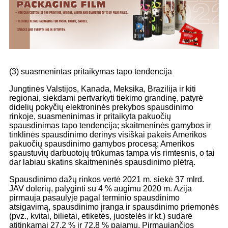
(3) suasmenintas pritaikymas tapo tendencija
Jungtinės Valstijos, Kanada, Meksika, Brazilija ir kiti
regionai, siekdami pertvarkyti tiekimo grandinę, patyrė
didelių pokyčių elektroninės prekybos spausdinimo
rinkoje, suasmeninimas ir pritaikyta pakuočių
spausdinimas tapo tendencija; skaitmeninės gamybos ir
tinklinės spausdinimo derinys visiškai pakeis Amerikos
pakuočių spausdinimo gamybos procesą; Amerikos
spaustuvių darbuotojų trūkumas tampa vis rimtesnis, o tai
dar labiau skatins skaitmeninės spausdinimo plėtrą.
Spausdinimo dažų rinkos vertė 2021 m. siekė 37 mlrd.
JAV dolerių, palyginti su 4 % augimu 2020 m. Azija
pirmauja pasaulyje pagal terminio spausdinimo
atsigavimą, spausdinimo įranga ir spausdinimo priemonės
(pvz., kvitai, bilietai, etiketės, juostelės ir kt.) sudarė
atitinkamai 27,2 % ir 72,8 % pajamų. Pirmaujančios