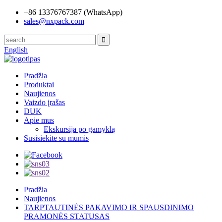
+86 13376767387 (WhatsApp)
sales@nxpack.com
English
Pradžia
Produktai
Naujienos
Vaizdo įrašas
DUK
Apie mus
Ekskursija po gamyklą
Susisiekite su mumis
Pradžia
Naujienos
TARPTAUTINĖS PAKAVIMO IR SPAUSDINIMO
PRAMONĖS STATUSAS