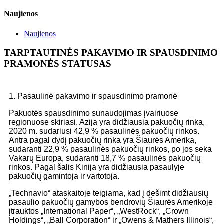
Naujienos
Naujienos
TARPTAUTINĖS PAKAVIMO IR SPAUSDINIMO
PRAMONĖS STATUSAS
1. Pasaulinė pakavimo ir spausdinimo pramonė
Pakuotės spausdinimo sunaudojimas įvairiuose
regionuose skiriasi. Azija yra didžiausia pakuočių rinka,
2020 m. sudariusi 42,9 % pasaulinės pakuočių rinkos.
Antra pagal dydį pakuočių rinka yra Šiaurės Amerika,
sudaranti 22,9 % pasaulinės pakuočių rinkos, po jos seka
Vakarų Europa, sudaranti 18,7 % pasaulinės pakuočių
rinkos. Pagal šalis Kinija yra didžiausia pasaulyje
pakuočių gamintoja ir vartotoja.
„Technavio“ ataskaitoje teigiama, kad į dešimt didžiausių
pasaulio pakuočių gamybos bendrovių Šiaurės Amerikoje
įtrauktos „International Paper“, „WestRock“, „Crown
Holdings“, „Ball Corporation“ ir „Owens & Mathers Illinois“,