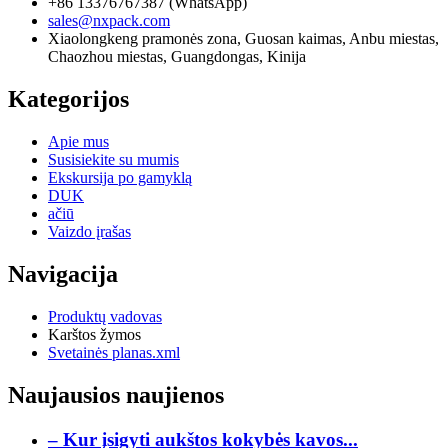
+86 13376767387 (WhatsApp)
sales@nxpack.com
Xiaolongkeng pramonės zona, Guosan kaimas, Anbu miestas,
Chaozhou miestas, Guangdongas, Kinija
Kategorijos
Apie mus
Susisiekite su mumis
Ekskursija po gamyklą
DUK
ačiū
Vaizdo įrašas
Navigacija
Produktų vadovas
Karštos žymos
Svetainės planas.xml
Naujausios naujienos
– Kur įsigyti aukštos kokybės kavos...