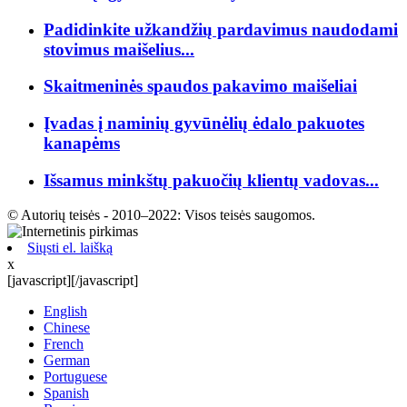
Padidinkite užkandžių pardavimus naudodami
stovimus maišelius...
Skaitmeninės spaudos pakavimo maišeliai
Įvadas į naminių gyvūnėlių ėdalo pakuotes
kanapėms
Išsamus minkštų pakuočių klientų vadovas...
© Autorių teisės - 2010–2022: Visos teisės saugomos.
Siųsti el. laišką
x
[javascript]
[/javascript]
English
Chinese
French
German
Portuguese
Spanish