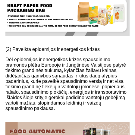
(2) Paveikta epidemijos ir energetikos krizės
Dėl epidemijos ir energetikos krizės spausdinimo
pramonės plėtra Europoje ir Jungtinėse Valstijose patyrė
tiekimo grandinės trūkumą, kylančias žaliavų kainas,
didėjančias gamybos sąnaudas ir kitus daugialypius
padarinius, kurie paveikė spausdinimo verslą ir net visą
tiekimo grandinę tiekėjų ir vartotojų įmonėse; popieriaus,
rašalo, spausdinimo plokščių, energijos ir transportavimo
išlaidos šioje srityje gerokai padidino vartotojų gebėjimą
vartoti mažiau, slopindamos leidinių ir vaizdų
spausdinimo paklausą.