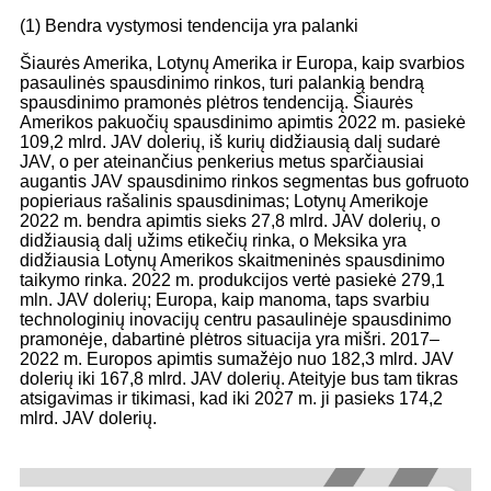
(1) Bendra vystymosi tendencija yra palanki
Šiaurės Amerika, Lotynų Amerika ir Europa, kaip svarbios
pasaulinės spausdinimo rinkos, turi palankią bendrą
spausdinimo pramonės plėtros tendenciją. Šiaurės
Amerikos pakuočių spausdinimo apimtis 2022 m. pasiekė
109,2 mlrd. JAV dolerių, iš kurių didžiausią dalį sudarė
JAV, o per ateinančius penkerius metus sparčiausiai
augantis JAV spausdinimo rinkos segmentas bus gofruoto
popieriaus rašalinis spausdinimas; Lotynų Amerikoje
2022 m. bendra apimtis sieks 27,8 mlrd. JAV dolerių, o
didžiausią dalį užims etikečių rinka, o Meksika yra
didžiausia Lotynų Amerikos skaitmeninės spausdinimo
taikymo rinka. 2022 m. produkcijos vertė pasiekė 279,1
mln. JAV dolerių; Europa, kaip manoma, taps svarbiu
technologinių inovacijų centru pasaulinėje spausdinimo
pramonėje, dabartinė plėtros situacija yra mišri. 2017–
2022 m. Europos apimtis sumažėjo nuo 182,3 mlrd. JAV
dolerių iki 167,8 mlrd. JAV dolerių. Ateityje bus tam tikras
atsigavimas ir tikimasi, kad iki 2027 m. ji pasieks 174,2
mlrd. JAV dolerių.