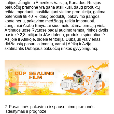
Italijos, Jungtinių Amerikos Valstijų, Kanados. Rusijos
pakuočių pramonė yra gana atsilikusi, daug produktų
reikia importuoti, pasikliaujant vietine produkcija, galima
patenkinti tik 40 %, daug produktų, pakavimo įrangos,
konteinerių, pakavimo medžiagų, reikia importuoti.
Jungtiniai Arabų Emyratai šiuo metu užima pirmąją vietą
Artimuosiuose Rytuose pagal augimo tempą, rinkos dydis
pasiekė 2,3 milijardo JAV dolerių, produktų spinduliuotė
Azijoje ir Afrikoje, didelė teritorija, Dubajus yra vienas
didžiausių pasaulio įmonių, vartai į Afriką ir Aziją,
skatinantis Dubajaus pakuočių rinkos gyvybingumą.
2. Pasaulinės pakavimo ir spausdinimo pramonės
išdėstymas ir prognozė