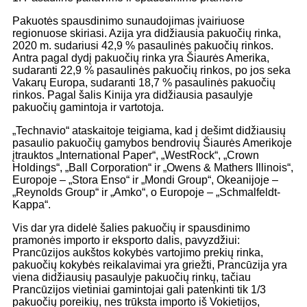
Pakuotės spausdinimo sunaudojimas įvairiuose
regionuose skiriasi. Azija yra didžiausia pakuočių rinka,
2020 m. sudariusi 42,9 % pasaulinės pakuočių rinkos.
Antra pagal dydį pakuočių rinka yra Šiaurės Amerika,
sudaranti 22,9 % pasaulinės pakuočių rinkos, po jos seka
Vakarų Europa, sudaranti 18,7 % pasaulinės pakuočių
rinkos. Pagal šalis Kinija yra didžiausia pasaulyje
pakuočių gamintoja ir vartotoja.
„Technavio“ ataskaitoje teigiama, kad į dešimt didžiausių
pasaulio pakuočių gamybos bendrovių Šiaurės Amerikoje
įtrauktos „International Paper“, „WestRock“, „Crown
Holdings“, „Ball Corporation“ ir „Owens & Mathers Illinois“,
Europoje – „Stora Enso“ ir „Mondi Group“, Okeanijoje –
„Reynolds Group“ ir „Amko“, o Europoje – „Schmalfeldt-
Kappa“.
Vis dar yra didelė šalies pakuočių ir spausdinimo
pramonės importo ir eksporto dalis, pavyzdžiui:
Prancūzijos aukštos kokybės vartojimo prekių rinka,
pakuočių kokybės reikalavimai yra griežti, Prancūzija yra
viena didžiausių pasaulyje pakuočių rinkų, tačiau
Prancūzijos vietiniai gamintojai gali patenkinti tik 1/3
pakuočių poreikių, nes trūksta importo iš Vokietijos,