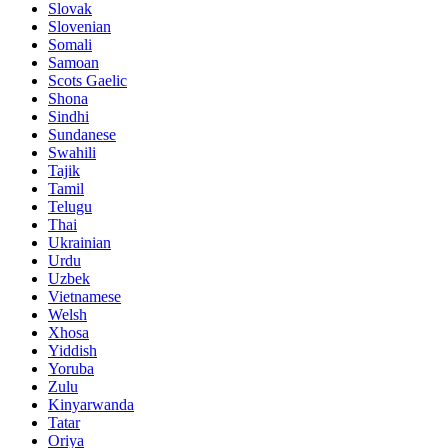
Slovak
Slovenian
Somali
Samoan
Scots Gaelic
Shona
Sindhi
Sundanese
Swahili
Tajik
Tamil
Telugu
Thai
Ukrainian
Urdu
Uzbek
Vietnamese
Welsh
Xhosa
Yiddish
Yoruba
Zulu
Kinyarwanda
Tatar
Oriya