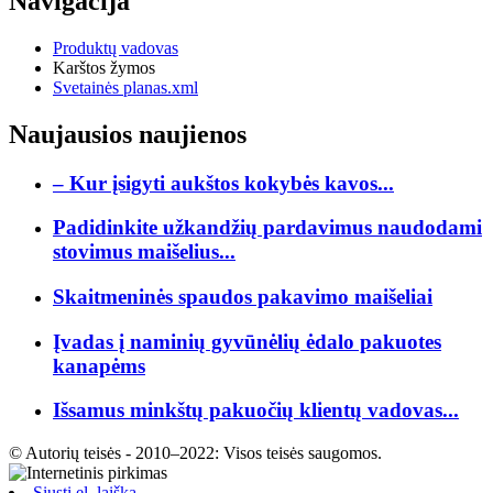
Navigacija
Produktų vadovas
Karštos žymos
Svetainės planas.xml
Naujausios naujienos
– Kur įsigyti aukštos kokybės kavos...
Padidinkite užkandžių pardavimus naudodami
stovimus maišelius...
Skaitmeninės spaudos pakavimo maišeliai
Įvadas į naminių gyvūnėlių ėdalo pakuotes
kanapėms
Išsamus minkštų pakuočių klientų vadovas...
© Autorių teisės - 2010–2022: Visos teisės saugomos.
Siųsti el. laišką