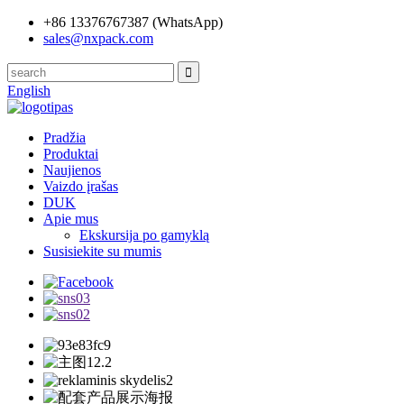
+86 13376767387 (WhatsApp)
sales@nxpack.com
English
Pradžia
Produktai
Naujienos
Vaizdo įrašas
DUK
Apie mus
Ekskursija po gamyklą
Susisiekite su mumis