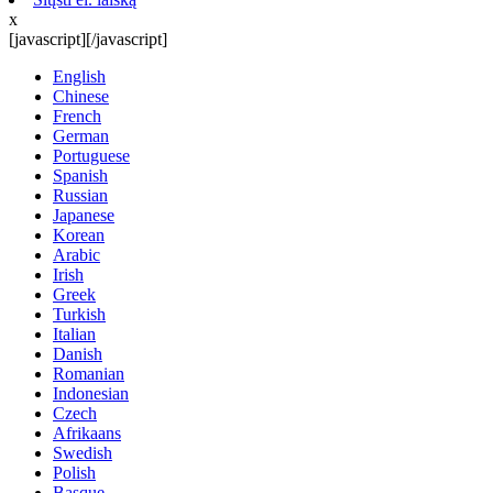
x
[javascript]
[/javascript]
English
Chinese
French
German
Portuguese
Spanish
Russian
Japanese
Korean
Arabic
Irish
Greek
Turkish
Italian
Danish
Romanian
Indonesian
Czech
Afrikaans
Swedish
Polish
Basque