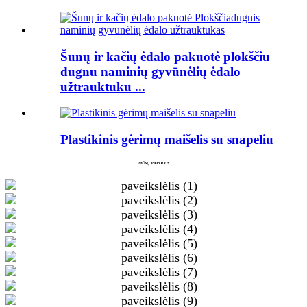
Šunų ir kačių ėdalo pakuotė plokščiu
dugnu naminių gyvūnėlių ėdalo
užtrauktuku ...
Plastikinis gėrimų maišelis su snapeliu
MŪSŲ PARODOS