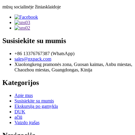
mūsų socialinėje žiniasklaidoje
Susisiekite su mumis
+86 13376767387 (WhatsApp)
sales@nxpack.com
Xiaolongkeng pramonės zona, Guosan kaimas, Anbu miestas,
Chaozhou miestas, Guangdongas, Kinija
Kategorijos
Apie mus
Susisiekite su mumis
Ekskursija po gamyklą
DUK
ačiū
Vaizdo įrašas