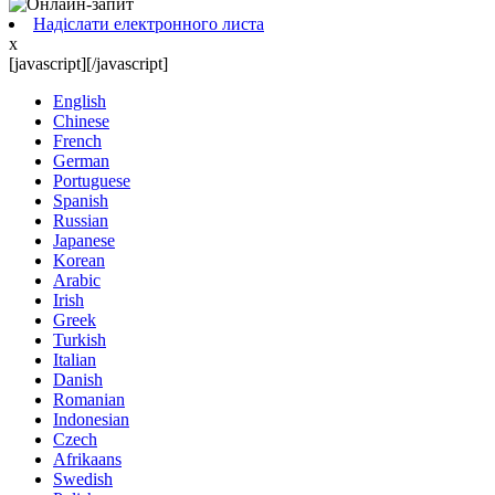
Надіслати електронного листа
x
[javascript]
[/javascript]
English
Chinese
French
German
Portuguese
Spanish
Russian
Japanese
Korean
Arabic
Irish
Greek
Turkish
Italian
Danish
Romanian
Indonesian
Czech
Afrikaans
Swedish