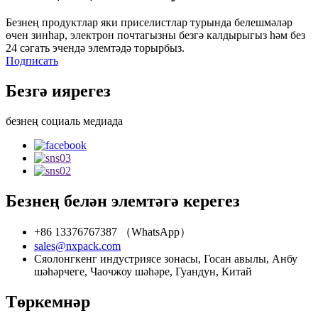
Безнең продуктлар яки приселистлар турында белешмәләр
өчен зинһар, электрон почтагызны безгә калдырыгыз һәм без
24 сәгать эчендә элемтәдә торырбыз.
Подписать
Безгә иярегез
безнең социаль медиада
Безнең белән элемтәгә керегез
+86 13376767387 （WhatsApp）
sales@nxpack.com
Сяолонгкенг индустриясе зонасы, Госан авылы, Анбу
шәһәрчеге, Чаочжоу шәһәре, Гуандун, Китай
Төркемнәр