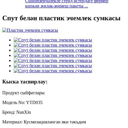
Customзенчәлекле стенд өстендәге фермер
кипкән җиләк-җимеш пакеты ...
Спут белән пластик эчемлек сумкасы
Кыска тасвирлау:
Продукт сыйфатлары
Модель No: YTD035
Бренд: NanXin
Материал: Кусмизацияләнгән яки тәкъдим