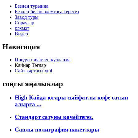
Безнең турында
Безнең белән элемтәгә керегез
Завод туры
Сораулар
рәхмәт
Видео
Навигация
Продукция өчен кулланма
Кайнар Тэглар
Сайт картасы.xml
соңгы яңалыклар
High Кайда югары сыйфатлы кофе сатып
алырга ...
Стандарт сатуны көчәйтегез.
Санлы полиграфия пакетлары