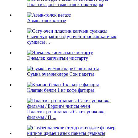
Пластик дөге азык-төлек пакетлары
Азык-төлек кәгазе
Сыек чүпрәкне төрү өчен пластик капчык
сумкасы ...
Эчемлек капчыгын чистарту
Сумка эчемлекләре Сок пакеты
Клапан белән 1 кг кофе фатиры
Пластик ролл запасы Сакет упаковка
фильмы / П ...