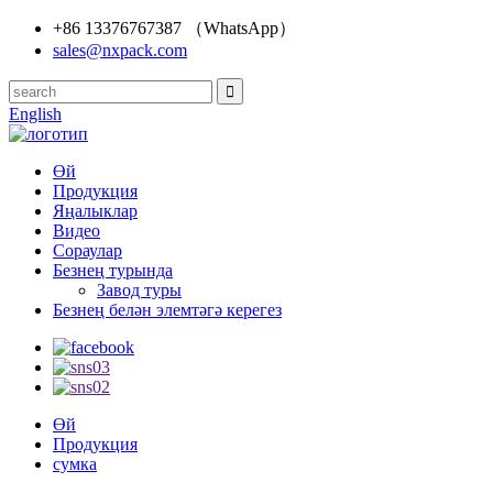
+86 13376767387 （WhatsApp）
sales@nxpack.com
English
Өй
Продукция
Яңалыклар
Видео
Сораулар
Безнең турында
Завод туры
Безнең белән элемтәгә керегез
Өй
Продукция
сумка