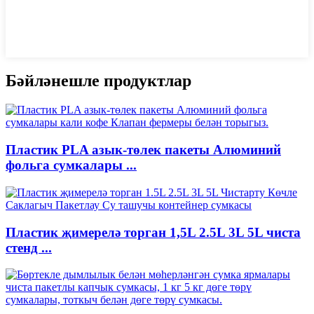
Бәйләнешле продуктлар
Пластик PLA азык-төлек пакеты Алюминий
фольга сумкалары ...
Пластик җимерелә торган 1,5L 2.5L 3L 5L чиста
стенд ...