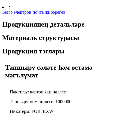
:
Безгә электрон почта җибәрегез
Продукциянең детальләре
Материаль структурасы
Продукция тэглары
Тапшыру сәләте һәм өстәмә
мәгълүмат
Пакетлау: картон яки паллет
Тапшыру мөмкинлеге: 1000000
Инкотерм: FOB, EXW