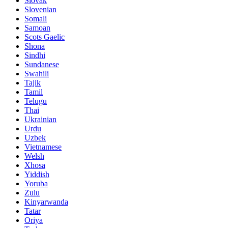
Slovak
Slovenian
Somali
Samoan
Scots Gaelic
Shona
Sindhi
Sundanese
Swahili
Tajik
Tamil
Telugu
Thai
Ukrainian
Urdu
Uzbek
Vietnamese
Welsh
Xhosa
Yiddish
Yoruba
Zulu
Kinyarwanda
Tatar
Oriya