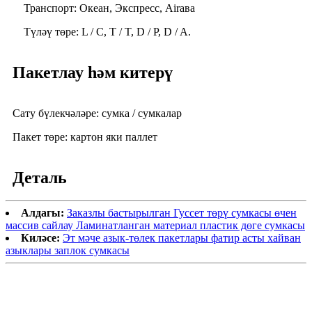
Транспорт: Океан, Экспресс, Airава
Түләү төре: L / C, T / T, D / P, D / A.
Пакетлау һәм китерү
Сату бүлекчәләре: сумка / сумкалар
Пакет төре: картон яки паллет
Деталь
Алдагы:
Заказлы бастырылган Гуссет төрү сумкасы өчен
массив сайлау Ламинатланган материал пластик дөге сумкасы
Киләсе:
Эт мәче азык-төлек пакетлары фатир асты хайван
азыклары заплок сумкасы