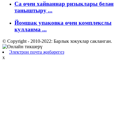
Ca өчен хайваннар ризыклары белән
таныштыру ...
Йомшак упаковка өчен комплекслы
кулланма ...
© Copyright - 2010-2022: Барлык хокуклар сакланган.
Электрон почта җибәрегез
x