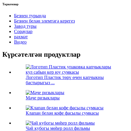
Төркемнәр
Безнең турында
Безнең белән элемтәгә керегез
Завод туры
Сораулар
рәхмәт
Видео
Күрсәтелгән продуктлар
Логотип Пластик төрү өчен капчыкны
бастырыгыз ...
Мәче ризыклары
Клапан белән кофе фасылы сумкасы
Чәй кубогы мөһер ролл фильмы