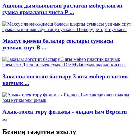
Ашлык дымлылыгын раслаган мөһерләнгән
сумка ярмалары чиста P ...
Махсус җимеш балалар соклары сумкасы
уенчык спут В ...
Заказлы логотип бастыру 3 ягы мөһер пластик
капчык ...
Азык-төлек төрү фильмы - чыдам һәм Версати
...
Безнең гәҗиткә язылу