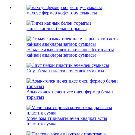
махсус фермер кофе төрү сумкасы
Тигез капчык белән торыгыз
Эт мәче азык-төлек пакетлары фатир асты
хайван азыклары заплок сумкасы
Спут белән пластик эчемлек сумкасы
Азык-төлек печениясе өчен фермер белән
торыгыз
Мәче һәм эт ризыгы өчен квадрат асты
пластик сумка