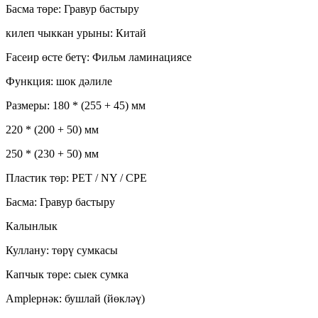
Басма төре: Гравур бастыру
килеп чыккан урыны: Китай
Faceир өсте бетү: Фильм ламинациясе
Функция: шок дәлиле
Размеры: 180 * (255 + 45) мм
220 * (200 + 50) мм
250 * (230 + 50) мм
Пластик төр: PET / NY / CPE
Басма: Гравур бастыру
Калынлык
Куллану: төрү сумкасы
Капчык төре: сыек сумка
Ampleрнәк: бушлай (йөкләү)