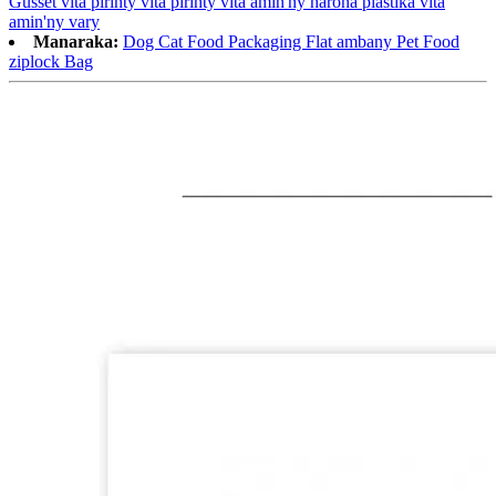
Gusset vita pirinty vita pirinty vita amin'ny harona plastika vita
amin'ny vary
Manaraka:
Dog Cat Food Packaging Flat ambany Pet Food
ziplock Bag