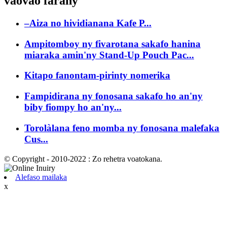
vaovao farany
–Aiza no hividianana Kafe P...
Ampitomboy ny fivarotana sakafo hanina
miaraka amin'ny Stand-Up Pouch Pac...
Kitapo fanontam-pirinty nomerika
Fampidirana ny fonosana sakafo ho an'ny
biby fiompy ho an'ny...
Torolàlana feno momba ny fonosana malefaka
Cus...
© Copyright - 2010-2022 : Zo rehetra voatokana.
Alefaso mailaka
x