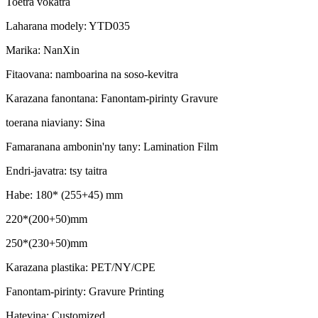
Toetra vokatra
Laharana modely: YTD035
Marika: NanXin
Fitaovana: namboarina na soso-kevitra
Karazana fanontana: Fanontam-pirinty Gravure
toerana niaviany: Sina
Famaranana ambonin'ny tany: Lamination Film
Endri-javatra: tsy taitra
Habe: 180* (255+45) mm
220*(200+50)mm
250*(230+50)mm
Karazana plastika: PET/NY/CPE
Fanontam-pirinty: Gravure Printing
Hatevina: Customized