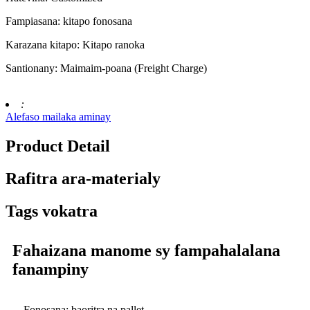
Fampiasana: kitapo fonosana
Karazana kitapo: Kitapo ranoka
Santionany: Maimaim-poana (Freight Charge)
:
Alefaso mailaka aminay
Product Detail
Rafitra ara-materialy
Tags vokatra
Fahaizana manome sy fampahalalana
fanampiny
Fonosana: baoritra na pallet