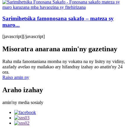
Sarimihetsika famonosana sakafo – mateza sy
maro...
[javascript]
[/javascript]
Misoratra anarana amin'ny gazetinay
Raha mila fanontaniana momba ny vokatra na ny lisitry ny vidiny,
azafady avelao ny mailakao ary hifandray izahay ao anatin'ny 24
ora.
Raiso amin ny
Araho izahay
amin'ny media sosialy