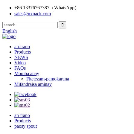
+86 13376767387（WhatsApp）
sales@nxpack.com
English
an-trano
Products
NEWS
Video
FAQs
Momba anay
Fitetezam-pamokarana
Mifandraisa aminay
an-trano
Products
paosy spout