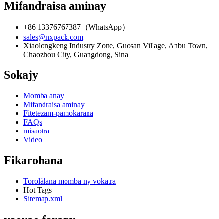
Mifandraisa aminay
+86 13376767387（WhatsApp）
sales@nxpack.com
Xiaolongkeng Industry Zone, Guosan Village, Anbu Town,
Chaozhou City, Guangdong, Sina
Sokajy
Momba anay
Mifandraisa aminay
Fitetezam-pamokarana
FAQs
misaotra
Video
Fikarohana
Torolàlana momba ny vokatra
Hot Tags
Sitemap.xml