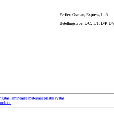
Ferfier: Oseaan, Express, Loft
Betellingstype: L/C, T/T, D/P, D
gstas laminearre materiaal plestik rystas
ock tas