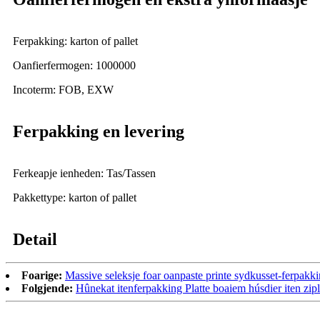
Ferpakking: karton of pallet
Oanfierfermogen: 1000000
Incoterm: FOB, EXW
Ferpakking en levering
Ferkeapje ienheden: Tas/Tassen
Pakkettype: karton of pallet
Detail
Foarige:
Massive seleksje foar oanpaste printe sydkusset-ferpakkin
Folgjende:
Hûnekat itenferpakking Platte boaiem húsdier iten zipl