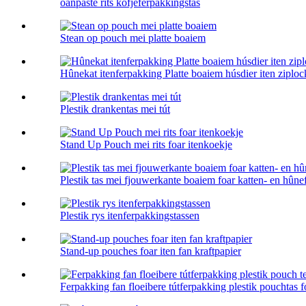
oanpaste rits kofjeferpakkingstas
Stean op pouch mei platte boaiem
Hûnekat itenferpakking Platte boaiem húsdier iten ziploc
Plestik drankentas mei tút
Stand Up Pouch mei rits foar itenkoekje
Plestik tas mei fjouwerkante boaiem foar katten- en hûne
Plestik rys itenferpakkingstassen
Stand-up pouches foar iten fan kraftpapier
Ferpakking fan floeibere tútferpakking plestik pouchtas fo