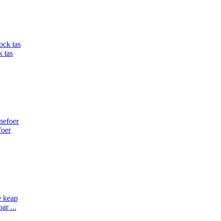
k tas
foer
ar ...