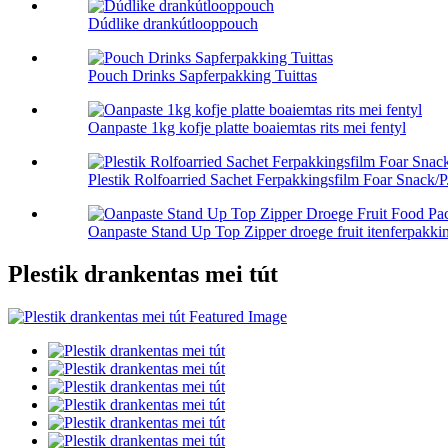
Dúdlike drankútlooppouch
Pouch Drinks Sapferpakking Tuittas
Oanpaste 1kg kofje platte boaiemtas rits mei fentyl
Plestik Rolfoarried Sachet Ferpakkingsfilm Foar Snack/P.
Oanpaste Stand Up Top Zipper droege fruit itenferpakkin
Plestik drankentas mei tút