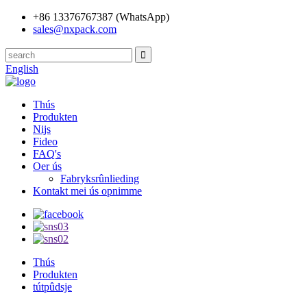
+86 13376767387 (WhatsApp)
sales@nxpack.com
English
Thús
Produkten
Nijs
Fideo
FAQ's
Oer ús
Fabryksrûnlieding
Kontakt mei ús opnimme
Thús
Produkten
tútpûdsje