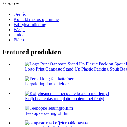
Kategoryen
Oer ús
Kontakt mei ús opnimme
Fabryksrûnlieding
FAQ's
tankje
Fideo
Featured produkten
Logo Print Oanpaste Stand Up Plastic Packing Spuit Bag 
Ferpakking fan kattefoer
Kofjebeanentas mei platte boaiem mei fentyl
Teekopke-sealingrolfilm