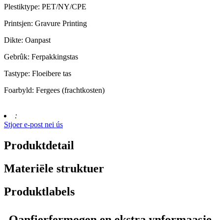
Plestiktype: PET/NY/CPE
Printsjen: Gravure Printing
Dikte: Oanpast
Gebrûk: Ferpakkingstas
Tastype: Floeibere tas
Foarbyld: Fergees (frachtkosten)
:
Stjoer e-post nei ús
Produktdetail
Materiële struktuer
Produktlabels
Oanfierfermogen en ekstra ynformaasje