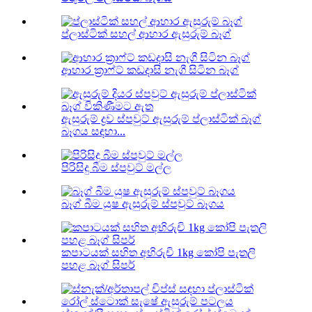
ප්ලාස්ටික් සහල් ආහාර ඇසුරුම් බෑග්
ආහාර ක්‍රාෆ්ට් කඩදාසි නැගී සිටින බෑග්
ඇසුරුම් ද්‍රව ස්පවුට් ඇසුරුම් ප්ලාස්ටික් බෑග්
බෑගය සඳහා...
පිරිසිදු බීම ස්පවුට් මල්ල
බෑග් බීම යුෂ ඇසුරුම් ස්පවුට් බෑගය
කපාටයක් සහිත අභිරුචි 1kg කෝපි පැතලි
පහළ බෑග් සිපර්