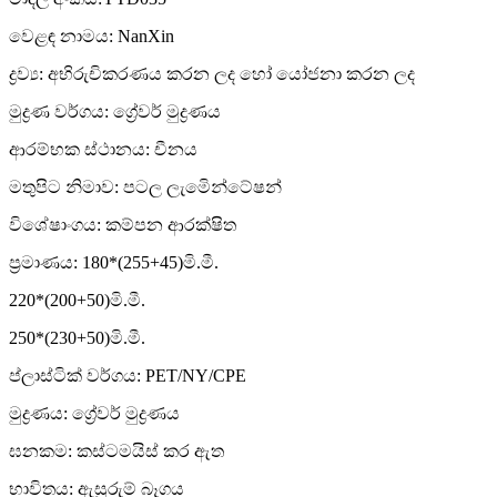
වෙළඳ නාමය: NanXin
ද්‍රව්‍ය: අභිරුචිකරණය කරන ලද හෝ යෝජනා කරන ලද
මුද්‍රණ වර්ගය: ග්‍රේවර් මුද්‍රණය
ආරම්භක ස්ථානය: චීනය
මතුපිට නිමාව: පටල ලැමිෙන්ටේෂන්
විශේෂාංගය: කම්පන ආරක්ෂිත
ප්‍රමාණය: 180*(255+45)මි.මී.
220*(200+50)මි.මී.
250*(230+50)මි.මී.
ප්ලාස්ටික් වර්ගය: PET/NY/CPE
මුද්‍රණය: ග්‍රේවර් මුද්‍රණය
ඝනකම: කස්ටමයිස් කර ඇත
භාවිතය: ඇසුරුම් බෑගය