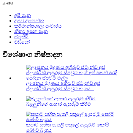
කාණ්ඩ
අපි ගැන
අපව අමතන්න
කර්මාන්තශාලා සංචාරය
නිතර අසන පැන
ස්තූතියි
වීඩියෝ
විශේෂාංග නිෂ්පාදන
ලාංඡනය මුද්‍රණය අභිරුචි ස්ටෑන්ඩ් අප්
ප්ලාස්ටික් ඇසුරුම් ස්පවුට් බෑගය...
බළලුන්ගේ ආහාර ඇසුරුම් කිරීම
කපාට සහිත පැතලි පතුලේ ඇසුරුම් කෝපි
බෝංචි බෑගය