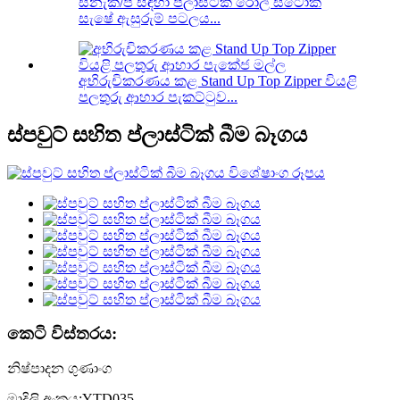
ස්නැක්/පී සඳහා ප්ලාස්ටික් රෝල් ස්ටොක්
සැෂේ ඇසුරුම් පටලය...
අභිරුචිකරණය කළ Stand Up Top Zipper වියළි
පලතුරු ආහාර පැකට්ටුව...
ස්පවුට් සහිත ප්ලාස්ටික් බීම බෑගය
කෙටි විස්තරය:
නිෂ්පාදන ගුණාංග
මාදිලි අංකය:YTD035