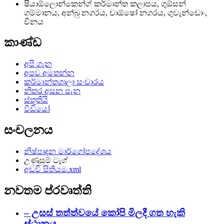
ෂියාඕලොන්කෙන්ග් කර්මාන්ත කලාපය, ගුඕසන්
ගම්මානය, අන්බු නගරය, චාඕෂෝ නගරය, ගුවැන්ඩොං,
චීනය
කාණ්ඩ
අපි ගැන
අපව අමතන්න
කර්මාන්තශාලා සංචාරය
නිතර අසන පැන
ස්තූතියි
වීඩියෝ
සංචලනය
නිෂ්පාදන මාර්ගෝපදේශය
උණුසුම් ටැග්
අඩවි සිතියම.xml
නවතම ප්රවෘත්ති
– උසස් තත්ත්වයේ කෝපි මිලදී ගත හැකි
ස්ථානය...