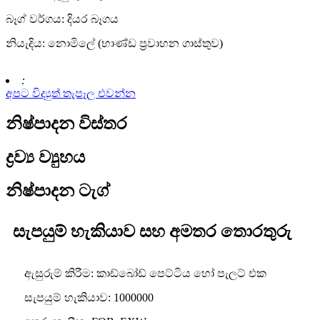
බෑග් වර්ගය: දියර බෑගය
නියැදිය: නොමිලේ (භාණ්ඩ ප්‍රවාහන ගාස්තුව)
:
අපට විද්‍යුත් තැපෑල එවන්න
නිෂ්පාදන විස්තර
ද්‍රව්‍ය ව්‍යුහය
නිෂ්පාදන ටැග්
සැපයුම් හැකියාව සහ අමතර තොරතුරු
ඇසුරුම් කිරීම: කාඩ්බෝඩ් පෙට්ටිය හෝ පැලට් එක
සැපයුම් හැකියාව: 1000000