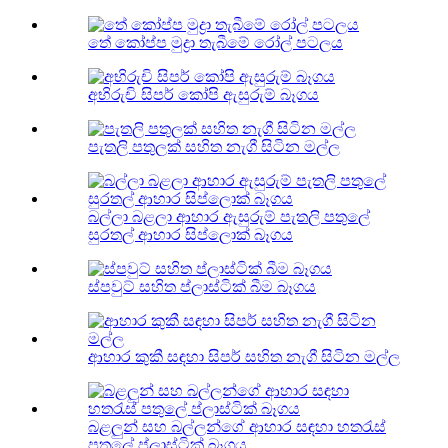
තේ කෝප්ප මුද්‍රා තැබීමේ රෝල් පටලය
අභිරුචි සිපර් කෝපි ඇසුරුම් බෑගය
පැතලි පතුලක් සහිත නැගී සිටින මල්ල
බල්ලා බළලා ආහාර ඇසුරුම් පැතලි පතුලේ
සුරතල් ආහාර සිප්ලොක් බෑගය
ස්පවුට් සහිත ප්ලාස්ටික් බීම බෑගය
ආහාර කුකී සඳහා සිපර් සහිත නැගී සිටින මල්ල
බළලුන් සහ බල්ලන්ගේ ආහාර සඳහා හතරැස්
පතුලේ ප්ලාස්ටික් බෑගය