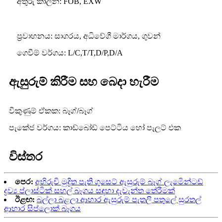
අතුරු කාලීන: FOB, EXW
ප්‍රවාහනය: සාගරය, අධිවේගී මාර්ගය, ගුවන්
ගෙවීම් වර්ගය: L/C,T/T,D/P,D/A
ඇසුරුම් කිරීම සහ බෙදා හැරීම
විකුණුම් ඒකක: බෑග්/බෑග්
පැකේජ වර්ගය: කාඩ්බෝඩ් පෙට්ටිය හෝ පැලට් එක
විස්තර
පෙර:
අභිරුචි මුද්‍රිත පැති ගුසෙට් ඇසුරුම් බෑග් ලැමිෙන්ටඩ්
ද්‍රව්‍ය ප්ලාස්ටික් සහල් බෑගය සඳහා දැවැන්ත තේරීමක්
ඊළඟ:
බල්ලා බළලා ආහාර ඇසුරුම් පැතලි පතුලේ සුරතල්
ආහාර සිප්ලොක් බෑගය