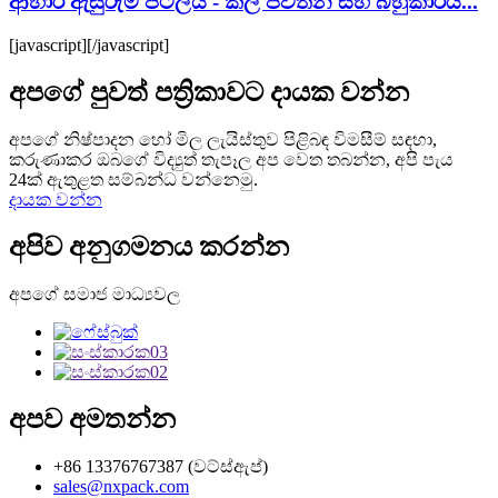
ආහාර ඇසුරුම් පටලය - කල් පවතින සහ බහුකාර්ය...
[javascript]
[/javascript]
අපගේ පුවත් පත්‍රිකාවට දායක වන්න
අපගේ නිෂ්පාදන හෝ මිල ලැයිස්තුව පිළිබඳ විමසීම් සඳහා,
කරුණාකර ඔබගේ විද්‍යුත් තැපෑල අප වෙත තබන්න, අපි පැය
24ක් ඇතුළත සම්බන්ධ වන්නෙමු.
දායක වන්න
අපිව අනුගමනය කරන්න
අපගේ සමාජ මාධ්‍යවල
අපව අමතන්න
+86 13376767387 (වට්ස්ඇප්)
sales@nxpack.com