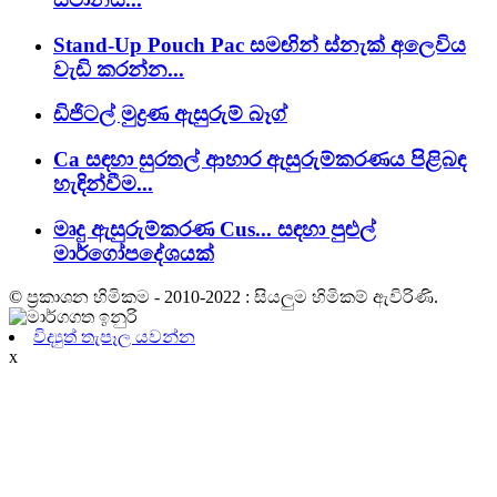
Stand-Up Pouch Pac සමඟින් ස්නැක් අලෙවිය
වැඩි කරන්න...
ඩිජිටල් මුද්‍රණ ඇසුරුම් බෑග්
Ca සඳහා සුරතල් ආහාර ඇසුරුම්කරණය පිළිබඳ
හැඳින්වීම...
මෘදු ඇසුරුම්කරණ Cus... සඳහා පුළුල්
මාර්ගෝපදේශයක්
© ප්‍රකාශන හිමිකම - 2010-2022 : සියලුම හිමිකම් ඇවිරිණි.
විද්‍යුත් තැපෑල යවන්න
x