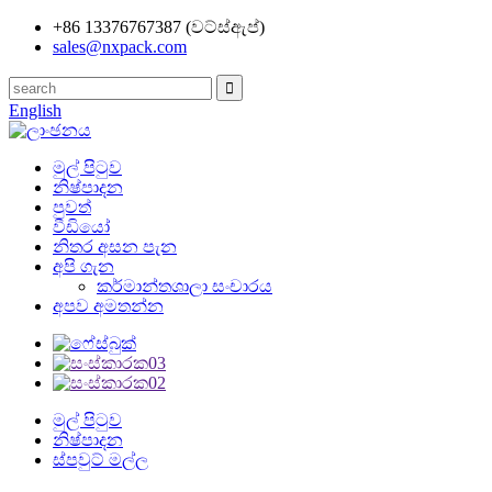
+86 13376767387 (වට්ස්ඇප්)
sales@nxpack.com
English
මුල් පිටුව
නිෂ්පාදන
පුවත්
වීඩියෝ
නිතර අසන පැන
අපි ගැන
කර්මාන්තශාලා සංචාරය
අපව අමතන්න
මුල් පිටුව
නිෂ්පාදන
ස්පවුට් මල්ල