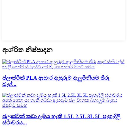
ආශ්රිත නිෂ්පාදන
ප්ලාස්ටික් PLA ආහාර ඇසුරුම් ඇලුමිනියම් තීරු
බෑග්...
ප්ලාස්ටික් කඩා දැමිය හැකි 1.5L 2.5L 3L 5L පැහැදිලි
ස්ථාවරය...