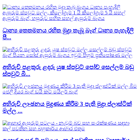
ධාන්‍ය තෙතමනය රහිත මුද්‍රා තැබූ බෑග් ධාන්‍ය පැහැදිලි
පී...
අභිරුචි පළතුරු ළදරු යුෂ ස්පවුට් පෝච් සෙල්ලම් බඩු
ස්පවුට් බී...
අභිරුචි ලාංඡනය මුද්‍රණය කිරීම 3 පැති මුද්‍රා ප්ලාස්ටික්
මල්ල ...