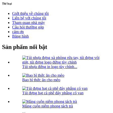
Thể loại
Giới thiệu về chúng tôi
Liên hệ với chúng tôi
Tham quan nhà máy
Câu hỏi thường gặp
cám ơn
Băng hình
Sản phẩm nổi bật
Túi nhựa đứng in logo tùy chỉnh...
Bao bì thức ăn cho mèo
Túi đựng hạt cà phê đáy phẳng có van
Màng cuộn niêm phong tách trà