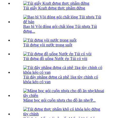
Túi giấy Kraft đựng thực phẩm đứng
Bao bì Vòi đóng gói chất lỏng Túi nhựa Túi
đựng...
Túi đựng vòi nước trong suốt
Túi đựng đồ uống Nước ép Túi có vòi
Túi đáy phẳng đựng cà phê 1kg tùy chỉnh có
khóa kéo có van
Màng bọc gói cuộn nhựa cho đồ ăn nhẹ/P...