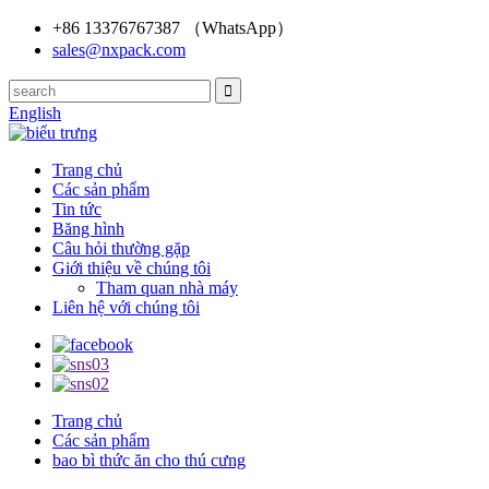
+86 13376767387 （WhatsApp）
sales@nxpack.com
English
Trang chủ
Các sản phẩm
Tin tức
Băng hình
Câu hỏi thường gặp
Giới thiệu về chúng tôi
Tham quan nhà máy
Liên hệ với chúng tôi
Trang chủ
Các sản phẩm
bao bì thức ăn cho thú cưng