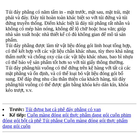
Túi đáy phẳng có năm tấm in - mặt trước, mặt sau, mặt trái, mặt
phải và đáy. Đáy túi hoàn toàn khác biệt so với túi đứng và túi
đứng truyền thống. Điểm khác biệt là đáy túi phẳng rất nhẵn và
không có mép hàn nóng, không để lộ chữ hoặc hoa văn; giúp
nhà sản xuất hoặc nhà thiết kế có đủ không gian để mô tả sản
phẩm.
Túi đáy phẳng được làm từ vật liệu đóng gói linh hoạt tổng hợp,
có thể kết hợp với các vật liệu chắn khác nhau, tùy theo khả năng
thấm nước và chống oxy của các vật liệu khác nhau, bao bì nhựa
có thể bảo vệ sản phẩm tốt hơn so với túi giấy thông thường.
Túi đáy phẳng/túi vuông có thể đứng trên kệ hàng với tất cả các
mặt phẳng và ổn định, và có thể loại bỏ vật liệu đóng gói bổ
sung. Để đáp ứng nhu cầu thân thiện của khách hàng, túi đáy
phẳng/túi vuông có thể được gắn bằng khóa kéo dán kín, khóa
kéo trượt, v.v.
Trước:
Túi đựng hạt cà phê đáy phẳng có van
Kế tiếp:
Cuộn màng đóng gói thực phẩm dạng gói cuộn phim
đóng gói bột cà phê Túi phẳng Cuộn màng đóng gói thực phẩm
dạng gói cuộn