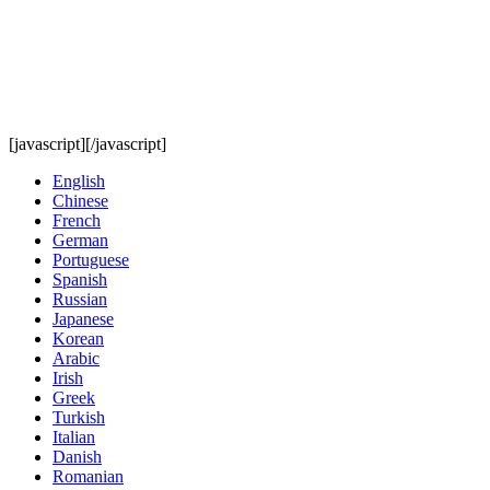
[javascript]
[/javascript]
English
Chinese
French
German
Portuguese
Spanish
Russian
Japanese
Korean
Arabic
Irish
Greek
Turkish
Italian
Danish
Romanian