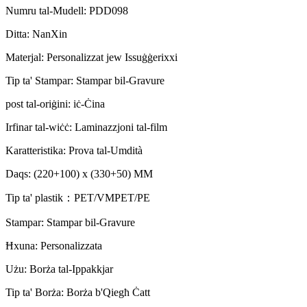
Numru tal-Mudell: PDD098
Ditta: NanXin
Materjal: Personalizzat jew Issuġġerixxi
Tip ta' Stampar: Stampar bil-Gravure
post tal-oriġini: iċ-Ċina
Irfinar tal-wiċċ: Laminazzjoni tal-film
Karatteristika: Prova tal-Umdità
Daqs: (220+100) x (330+50) MM
Tip ta' plastik
：PET/VMPET/PE
Stampar: Stampar bil-Gravure
Ħxuna: Personalizzata
Użu: Borża tal-Ippakkjar
Tip ta' Borża: Borża b'Qiegħ Ċatt