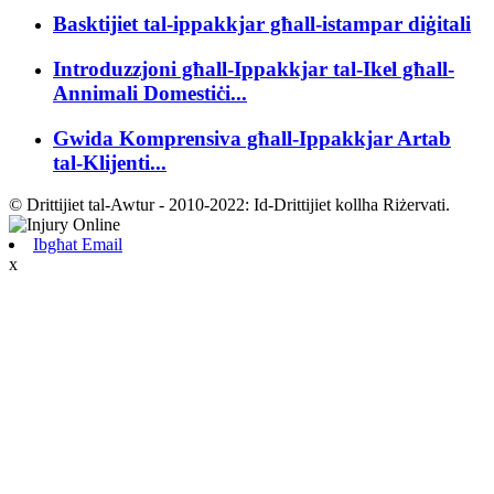
Basktijiet tal-ippakkjar għall-istampar diġitali
Introduzzjoni għall-Ippakkjar tal-Ikel għall-
Annimali Domestiċi...
Gwida Komprensiva għall-Ippakkjar Artab
tal-Klijenti...
© Drittijiet tal-Awtur - 2010-2022: Id-Drittijiet kollha Riżervati.
Ibgħat Email
x