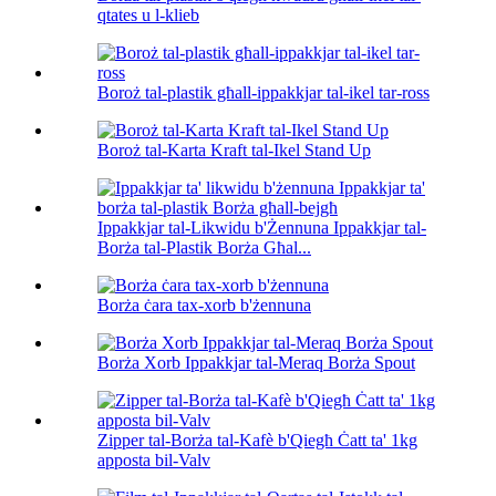
qtates u l-klieb
Boroż tal-plastik għall-ippakkjar tal-ikel tar-ross
Boroż tal-Karta Kraft tal-Ikel Stand Up
Ippakkjar tal-Likwidu b'Żennuna Ippakkjar tal-
Borża tal-Plastik Borża Għal...
Borża ċara tax-xorb b'żennuna
Borża Xorb Ippakkjar tal-Meraq Borża Spout
Zipper tal-Borża tal-Kafè b'Qiegħ Ċatt ta' 1kg
apposta bil-Valv