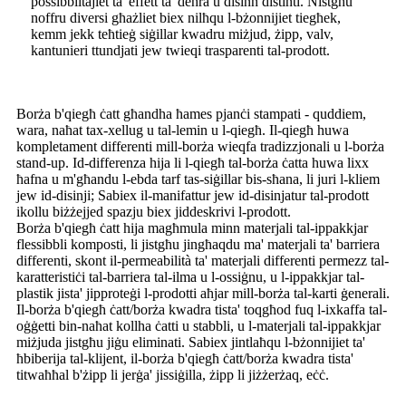
possibbiltajiet ta' effett ta' dehra u disinn distinti. Nistgħu
noffru diversi għażliet biex nilħqu l-bżonnijiet tiegħek,
kemm jekk teħtieġ siġillar kwadru miżjud, żipp, valv,
kantunieri ttundjati jew twieqi trasparenti tal-prodott.
Borża b'qiegħ ċatt għandha ħames pjanċi stampati - quddiem,
wara, naħat tax-xellug u tal-lemin u l-qiegħ. Il-qiegħ huwa
kompletament differenti mill-borża wieqfa tradizzjonali u l-borża
stand-up. Id-differenza hija li l-qiegħ tal-borża ċatta huwa lixx
ħafna u m'għandu l-ebda tarf tas-siġillar bis-sħana, li juri l-kliem
jew id-disinji; Sabiex il-manifattur jew id-disinjatur tal-prodott
ikollu biżżejjed spazju biex jiddeskrivi l-prodott.
Borża b'qiegħ ċatt hija magħmula minn materjali tal-ippakkjar
flessibbli komposti, li jistgħu jingħaqdu ma' materjali ta' barriera
differenti, skont il-permeabilità ta' materjali differenti permezz tal-
karatteristiċi tal-barriera tal-ilma u l-ossiġnu, u l-ippakkjar tal-
plastik jista' jipproteġi l-prodotti aħjar mill-borża tal-karti ġenerali.
Il-borża b'qiegħ ċatt/borża kwadra tista' toqgħod fuq l-ixkaffa tal-
oġġetti bin-naħat kollha ċatti u stabbli, u l-materjali tal-ippakkjar
miżjuda jistgħu jiġu eliminati. Sabiex jintlaħqu l-bżonnijiet ta'
ħbiberija tal-klijent, il-borża b'qiegħ ċatt/borża kwadra tista'
titwaħħal b'żipp li jerġa' jissiġilla, żipp li jiżżerżaq, eċċ.