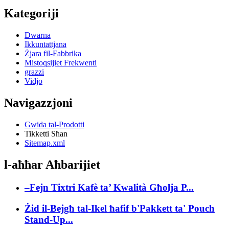
Kategoriji
Dwarna
Ikkuntattjana
Żjara fil-Fabbrika
Mistoqsijiet Frekwenti
grazzi
Vidjo
Navigazzjoni
Gwida tal-Prodotti
Tikketti Sħan
Sitemap.xml
l-aħħar Aħbarijiet
–Fejn Tixtri Kafè ta’ Kwalità Għolja P...
Żid il-Bejgħ tal-Ikel ħafif b'Pakkett ta' Pouch
Stand-Up...