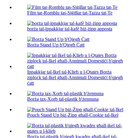
Film tar-Romblu tas-Siġillar tat-Tazza tat-Te
borża tal-ippakkjar tal-kafè biż-żipp apposta
Borża Stand Up b'Qiegħ Ċatt
Ippakkjar tal-Ikel tal-Klieb u l-Qtates Borża
ziplock tal-Ikel għall-Annimali Domestiċi b'qiegħ
ċatt
Borża tax-Xorb tal-plastik b'żennuna
Pouch Stand Up biż-Żipp għall-Cookie tal-Ikel
Borża tal-plastik b'qiegħ kwadru għall-ikel tal-