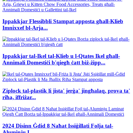
Ippakkjar Flessibbli Stampat apposta għall-Klieb
Imnixxef bl-Arja...
Ippakkjar tal-Ikel tal-Klieb u l-Qtates Ikel għall-
Annimali Domestiċi b'qiegħ ċatt biż-żipp...
Ziplock tal-plastik li jista' jerġa' jingħalaq, prova ta'
riħa, iffriżar...
2024 Disinn Ġdid 8 Naħat Issiġillati Folja tal-
Aluminju L...