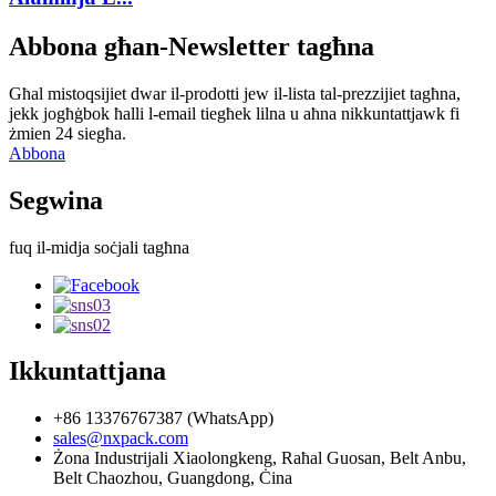
Abbona għan-Newsletter tagħna
Għal mistoqsijiet dwar il-prodotti jew il-lista tal-prezzijiet tagħna,
jekk jogħġbok ħalli l-email tiegħek lilna u aħna nikkuntattjawk fi
żmien 24 siegħa.
Abbona
Segwina
fuq il-midja soċjali tagħna
Ikkuntattjana
+86 13376767387 (WhatsApp)
sales@nxpack.com
Żona Industrijali Xiaolongkeng, Raħal Guosan, Belt Anbu,
Belt Chaozhou, Guangdong, Ċina