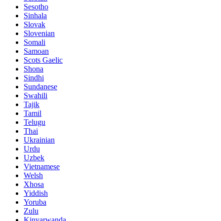
Sesotho
Sinhala
Slovak
Slovenian
Somali
Samoan
Scots Gaelic
Shona
Sindhi
Sundanese
Swahili
Tajik
Tamil
Telugu
Thai
Ukrainian
Urdu
Uzbek
Vietnamese
Welsh
Xhosa
Yiddish
Yoruba
Zulu
Kinyarwanda