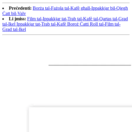
Preċedenti:
Borża tal-Fażola tal-Kafè għall-Ippakkjar bil-Qiegħ
Ċatt bil-Valv
Li jmiss:
Film tal-Ippakkjar tat-Trab tal-Kafè tal-Qartas tal-Grad
tal-Ikel Ippakkjar tat-Trab tal-Kafè Boroż Ċatti Roll tal-Film tal-
Grad tal-Ikel