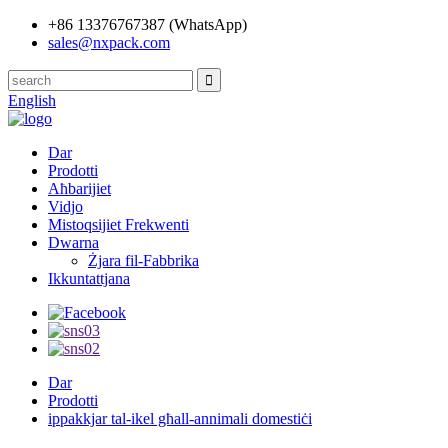
+86 13376767387 (WhatsApp)
sales@nxpack.com
English
Dar
Prodotti
Aħbarijiet
Vidjo
Mistoqsijiet Frekwenti
Dwarna
Żjara fil-Fabbrika
Ikkuntattjana
Dar
Prodotti
ippakkjar tal-ikel għall-annimali domestiċi