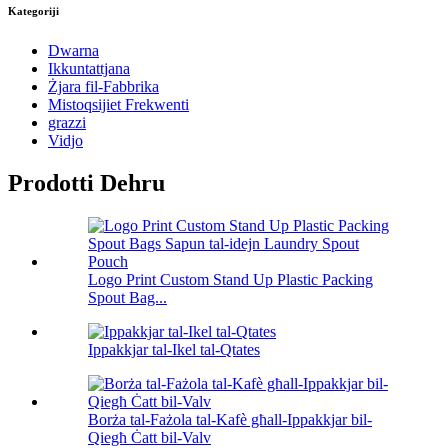
Kategoriji
Dwarna
Ikkuntattjana
Żjara fil-Fabbrika
Mistoqsijiet Frekwenti
grazzi
Vidjo
Prodotti Dehru
Logo Print Custom Stand Up Plastic Packing
Spout Bag...
Ippakkjar tal-Ikel tal-Qtates
Borża tal-Fażola tal-Kafè għall-Ippakkjar bil-
Qiegħ Ċatt bil-Valv