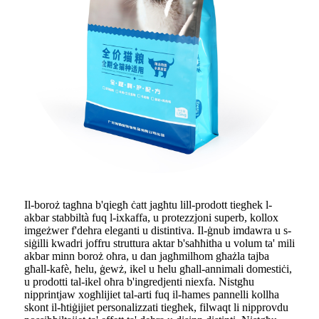
Il-boroż tagħna b'qiegħ ċatt jagħtu lill-prodott tiegħek l-
akbar stabbiltà fuq l-ixkaffa, u protezzjoni superb, kollox
imgeżwer f'dehra eleganti u distintiva. Il-ġnub imdawra u s-
siġilli kwadri joffru struttura aktar b'saħħitha u volum ta' mili
akbar minn boroż oħra, u dan jagħmilhom għażla tajba
għall-kafè, ħelu, ġewż, ikel u ħelu għall-annimali domestiċi,
u prodotti tal-ikel oħra b'ingredjenti niexfa. Nistgħu
nipprintjaw xogħlijiet tal-arti fuq il-ħames pannelli kollha
skont il-ħtiġijiet personalizzati tiegħek, filwaqt li nipprovdu