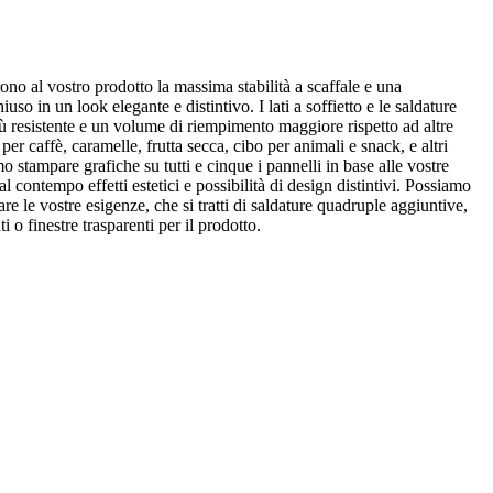
ono al vostro prodotto la massima stabilità a scaffale e una
iuso in un look elegante e distintivo. I lati a soffietto e le saldature
ù resistente e un volume di riempimento maggiore rispetto ad altre
per caffè, caramelle, frutta secca, cibo per animali e snack, e altri
o stampare grafiche su tutti e cinque i pannelli in base alle vostre
l contempo effetti estetici e possibilità di design distintivi. Possiamo
are le vostre esigenze, che si tratti di saldature quadruple aggiuntive,
i o finestre trasparenti per il prodotto.