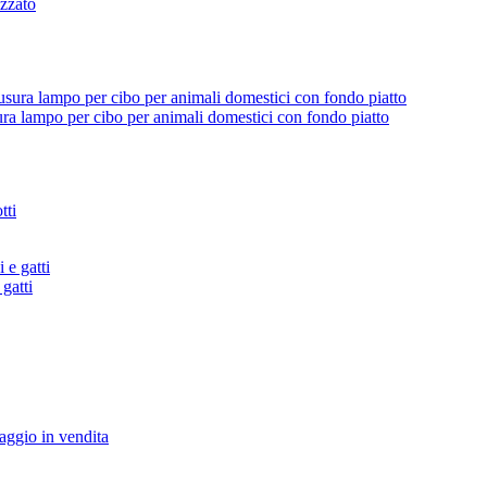
izzato
ura lampo per cibo per animali domestici con fondo piatto
gatti