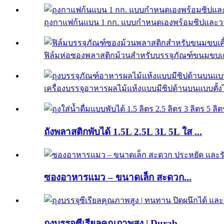
ถุงกาแฟก้นแบน 1 กก. แบบกำหนดเองพร้อมซิปและว
ฟิล์มห่อซองพลาสติกม้วนสำหรับบรรจุภัณฑ์ขนมขบเคี้
เครื่องบรรจุอาหารผลไม้แห้งแบบมีซิปด้านบนแบบตั้งไ
ถังพลาสติกพับได้ 1.5L 2.5L 3L 5L ใส ...
ซองอาหารแมว – ขนาดเล็ก สะดวก...
ถุงบรรจุซีเรียลคุณภาพสูง | Durab...