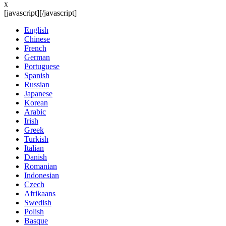
x
[javascript]
[/javascript]
English
Chinese
French
German
Portuguese
Spanish
Russian
Japanese
Korean
Arabic
Irish
Greek
Turkish
Italian
Danish
Romanian
Indonesian
Czech
Afrikaans
Swedish
Polish
Basque