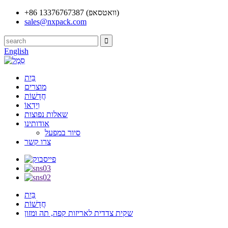
+86 13376767387 (וואטסאפ)
sales@nxpack.com
English
בַּיִת
מוצרים
חֲדָשׁוֹת
וִידֵאוֹ
שאלות נפוצות
אודותינו
סיור במפעל
צרו קשר
בַּיִת
חֲדָשׁוֹת
שקית צדדית לאריזות קפה, תה ומזון