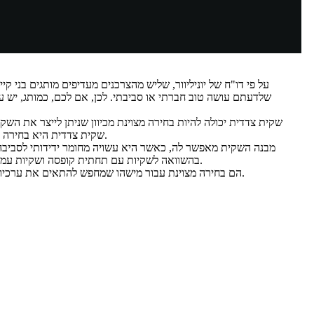
על פי דו"ח של יוניליוור, שליש מהצרכנים מעדיפים מותגים בני קי
שלדעתם עושה טוב חברתי או סביבתי. לכן, אם לכם, כמותג, יש ע
שקית צדדית יכולה להיות בחירה מצוינת מכיוון שניתן לייצר את השקית
שקית צדדית היא בחירה נפלאה לשקיות קפה הניתנות למחזור.
מבנה השקית מאפשר לה, כאשר היא עשויה מחומר ידידותי לסביבה,
בהשוואה לשקיות עם תחתית קופסה ושקיות עמידה העשויות מחומר ידידותי לסביבה.
לכן, תיקי ה-Side Gusset הם בחירה מצוינת עבור מישהו שמחפש להתאים את ערכיו בני-קיימא.