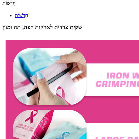
חֲדָשׁוֹת
חֲדָשׁוֹת
שקית צדדית לאריזות קפה, תה ומזון