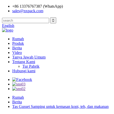
+86 13376767387 (WhatsApp)
sales@nxpack.com
English
Rumah
Produk
Berita
Video
Tanya Jawab Umum
Tentang Kami
Tur Pabrik
Hubungi kami
Rumah
Berita
Tas Gusset Samping untuk kemasan kopi, teh, dan makanan