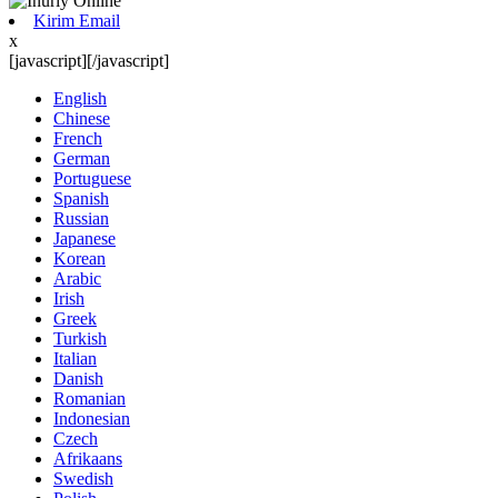
Kirim Email
x
[javascript]
[/javascript]
English
Chinese
French
German
Portuguese
Spanish
Russian
Japanese
Korean
Arabic
Irish
Greek
Turkish
Italian
Danish
Romanian
Indonesian
Czech
Afrikaans
Swedish