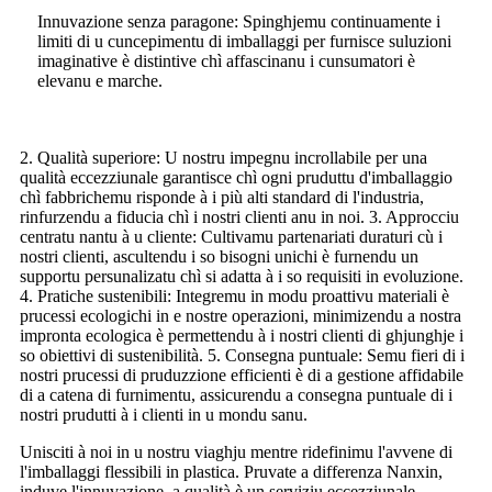
Innuvazione senza paragone: Spinghjemu continuamente i
limiti di u cuncepimentu di imballaggi per furnisce suluzioni
imaginative è distintive chì affascinanu i cunsumatori è
elevanu e marche.
2. Qualità superiore: U nostru impegnu incrollabile per una
qualità eccezziunale garantisce chì ogni pruduttu d'imballaggio
chì fabbrichemu risponde à i più alti standard di l'industria,
rinfurzendu a fiducia chì i nostri clienti anu in noi. 3. Approcciu
centratu nantu à u cliente: Cultivamu partenariati duraturi cù i
nostri clienti, ascultendu i so bisogni unichi è furnendu un
supportu persunalizatu chì si adatta à i so requisiti in evoluzione.
4. Pratiche sustenibili: Integremu in modu proattivu materiali è
prucessi ecologichi in e nostre operazioni, minimizendu a nostra
impronta ecologica è permettendu à i nostri clienti di ghjunghje i
so obiettivi di sustenibilità. 5. Consegna puntuale: Semu fieri di i
nostri prucessi di pruduzzione efficienti è di a gestione affidabile
di a catena di furnimentu, assicurendu a consegna puntuale di i
nostri prudutti à i clienti in u mondu sanu.
Unisciti à noi in u nostru viaghju mentre ridefinimu l'avvene di
l'imballaggi flessibili in plastica. Pruvate a differenza Nanxin,
induve l'innuvazione, a qualità è un serviziu eccezziunale