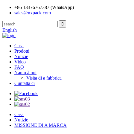
+86 13376767387 (WhatsApp)
sales@nxpack.com
English
Casa
Prodotti
Nutizie
Video
FAQ
Nantu à noi
Visita di a fabbrica
Cuntatta ci
Casa
Nutizie
MISSIONE DI A MARCA