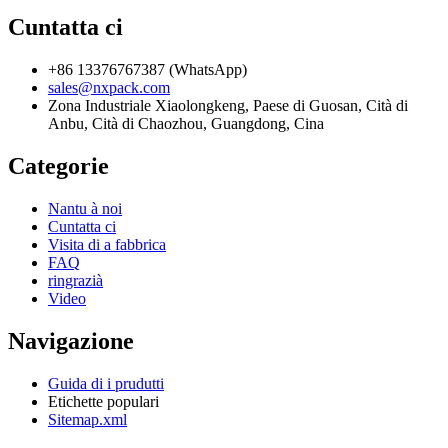
Cuntatta ci
+86 13376767387 (WhatsApp)
sales@nxpack.com
Zona Industriale Xiaolongkeng, Paese di Guosan, Cità di
Anbu, Cità di Chaozhou, Guangdong, Cina
Categorie
Nantu à noi
Cuntatta ci
Visita di a fabbrica
FAQ
ringrazià
Video
Navigazione
Guida di i prudutti
Etichette populari
Sitemap.xml